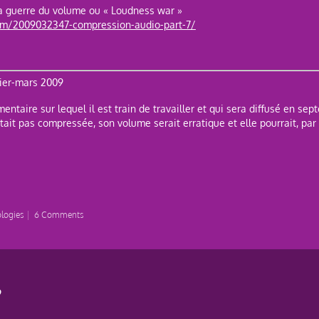
La guerre du volume ou « Loudness war »
com/2009032347-compression-audio-part-7/
rier-mars 2009
ntaire sur lequel il est train de travailler et qui sera diffusé en sep
était pas compressée, son volume serait erratique et elle pourrait, pa
logies
|
6 Comments
9