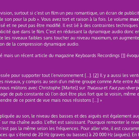
évision, surtout si c’est un film un peu romantique, un écran de publi
e son pour la pub ». Vous avez tort et raison à la fois. Le volume
max
sé et ne peut pas être modifié. Il est lié à des contraintes techniques 
publicité que dans le film. C’est en réduisant la dynamique audio donc
te les niveaux faibles sans toucher au niveau maximum, on augmente
tion de la compression dynamique audio.
tisé mais un récent article du magazine Keyboards Recordings [
1
] évoqu
ssée pour supporter tout l’environnement […]. [
2
] Il y a aussi les ven
les niveaux, y compris au sein d’un même groupe comme Arte entre Al
i nous militons avec Christophe [Martel] sur
Thalassa
et
Faut pas rêver
p
age de pub constante où l’on doit être plus fort que le voisin, même
endre de ce point de vue mais nous résistons […] »
pliquée au son, le niveau des basses et des aiguës est également au
sur ma chaîne audio. L’effet est saisissant. Pourquoi remonter le niv
e n’est pas la même selon les fréquences. Pour aller vite, il est coura
es qui s’étend de 20 Hz (graves ou basses) à 20 000 Hz (aiguës). En fa