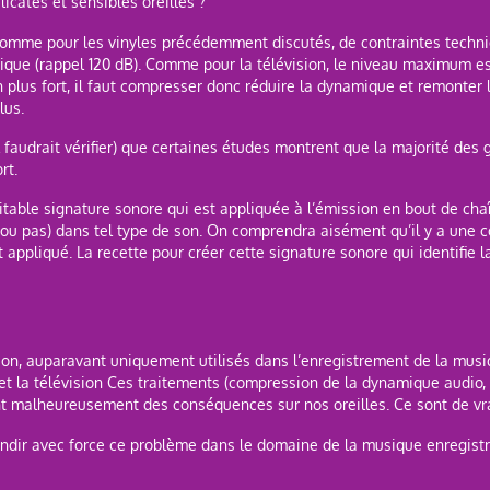
icates et sensibles oreilles ?
, comme pour les vinyles précédemment discutés, de contraintes techn
amique (rappel 120 dB). Comme pour la télévision, le niveau maximum e
 plus fort, il faut compresser donc réduire la dynamique et remonter 
lus.
 faudrait vérifier) que certaines études montrent que la majorité des 
rt.
éritable signature sonore qui est appliquée à l’émission en bout de ch
(ou pas) dans tel type de son. On comprendra aisément qu’il y a une 
 appliqué. La recette pour créer cette signature sonore qui identifie l
son, auparavant uniquement utilisés dans l’enregistrement de la musi
et la télévision Ces traitements (compression de la dynamique audio, 
nt malheureusement des conséquences sur nos oreilles. Ce sont de v
bondir avec force ce problème dans le domaine de la musique enregist