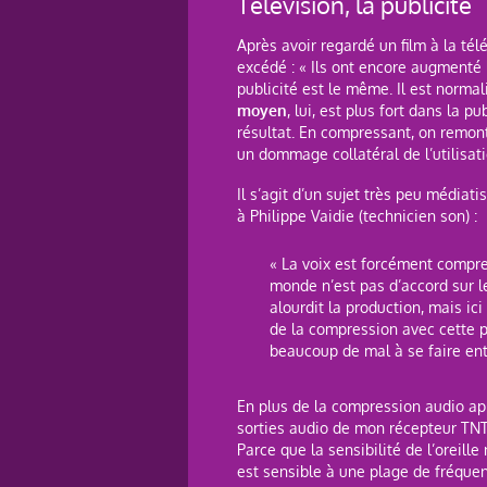
Télévision, la publicité
Après avoir regardé un film à la tél
excédé : « Ils ont encore augmenté l
publicité est le même. Il est normali
moyen
, lui, est plus fort dans la 
résultat. En compressant, on remon
un dommage collatéral de l’utilisa
Il s’agit d’un sujet très peu média
à Philippe Vaidie (technicien son) :
« La voix est forcément compre
monde n’est pas d’accord sur 
alourdit la production, mais ic
de la compression avec cette p
beaucoup de mal à se faire ent
En plus de la compression audio ap
sorties audio de mon récepteur TNT 
Parce que la sensibilité de l’oreill
est sensible à une plage de fréquenc