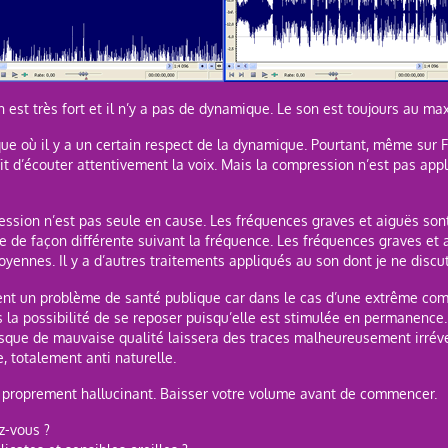
 est très fort et il n’y a pas de dynamique. Le son est toujours au m
ue où il y a un certain respect de la dynamique. Pourtant, même sur 
ffit d’écouter attentivement la voix. Mais la compression n’est pas a
ssion n’est pas seule en cause. Les fréquences graves et aiguës sont
e de façon différente suivant la fréquence. Les fréquences graves et 
nnes. Il y a d’autres traitements appliqués au son dont je ne discute
ent un problème de santé publique car dans le cas d’une extrême comp
as la possibilité de se reposer puisqu’elle est stimulée en permanence
que de mauvaise qualité laissera des traces malheureusement irréve
, totalement anti naturelle.
est proprement hallucinant. Baisser votre volume avant de commencer.
z-vous ?