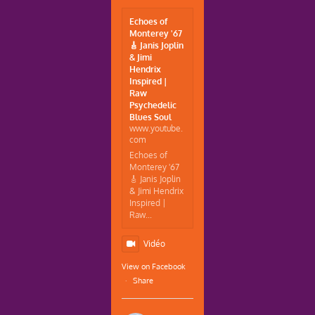
Echoes of
Monterey '67
🎸 Janis Joplin
& Jimi
Hendrix
Inspired |
Raw
Psychedelic
Blues Soul
www.youtube.
com
Echoes of
Monterey '67
🎸 Janis Joplin
& Jimi Hendrix
Inspired |
Raw...
Vidéo
View on Facebook
·
Share