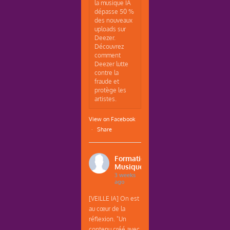
la musique IA
dépasse 50 %
des nouveaux
uploads sur
Deezer.
Découvrez
comment
Deezer lutte
contre la
fraude et
protège les
artistes.
View on Facebook
·
Share
Formations
Musique
3 weeks
ago
[VEILLE IA] On est
au cœur de la
réflexion. "Un
contenu créé avec