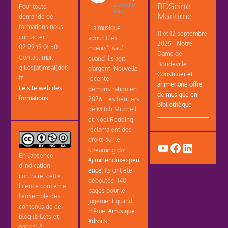
BDSeine-
2 weeks
Pour toute
ago
Maritime
demande de
formations nous
"La musique
11 et 12 septembre
contacter !
adoucit les
2025 - Notre
02 99 19 01 50
mœurs", sauf
Dame de
Contact mail :
quand il s'agit
Bondeville
gilles[at]msai[dot]
d'argent. Nouvelle
Constituer et
fr
récente
animer une offre
Le site web des
démonstration en
de musique en
formations
2026. Les héritiers
bibliothèque
de Mitch Mitchell
et Noel Redding
réclamaient des
droits sur le
YouTube
Facebook
LinkedIn
streaming du
En l'absence
#jimihendrixexperi
d'indication
ence
. Ils ont été
contraire, cette
déboutés. 140
licence concerne
pages pour le
l'ensemble des
jugement quand
contenus de ce
même.
#musique
blog (billets et
#droits
pages) à