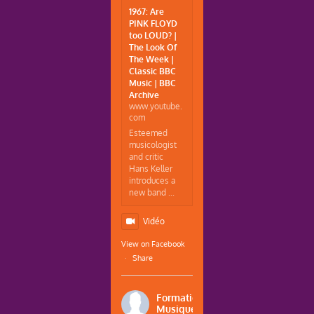
1967: Are
PINK FLOYD
too LOUD? |
The Look Of
The Week |
Classic BBC
Music | BBC
Archive
www.youtube.
com
Esteemed
musicologist
and critic
Hans Keller
introduces a
new band ...
Vidéo
View on Facebook
·
Share
Formations
Musique