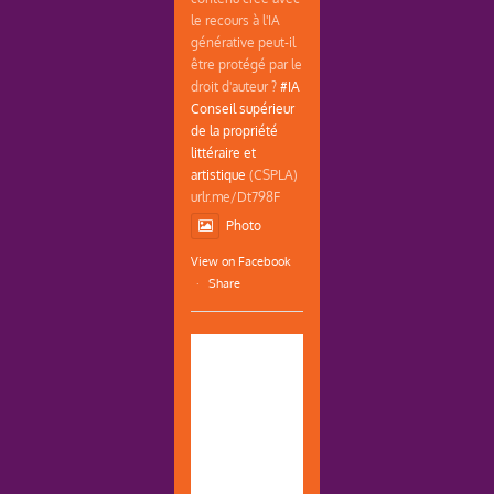
le recours à l'IA
générative peut-il
être protégé par le
droit d'auteur ?
#IA
Conseil supérieur
de la propriété
littéraire et
artistique
(CSPLA)
urlr.me/Dt798F
Photo
View on Facebook
·
Share