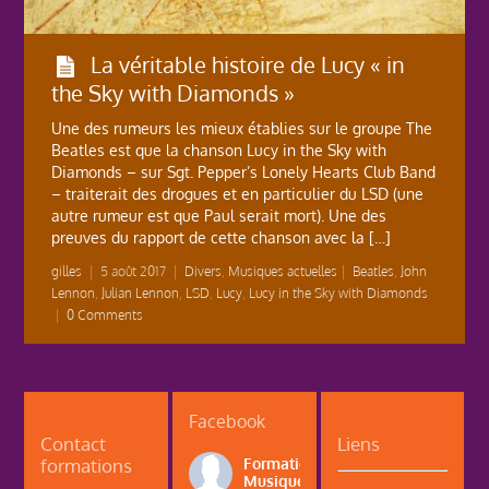
La véritable histoire de Lucy « in
the Sky with Diamonds »
Une des rumeurs les mieux établies sur le groupe The
Beatles est que la chanson Lucy in the Sky with
Diamonds – sur Sgt. Pepper’s Lonely Hearts Club Band
– traiterait des drogues et en particulier du LSD (une
autre rumeur est que Paul serait mort). Une des
preuves du rapport de cette chanson avec la […]
gilles
|
5 août 2017
|
Divers
,
Musiques actuelles
|
Beatles
,
John
Lennon
,
Julian Lennon
,
LSD
,
Lucy
,
Lucy in the Sky with Diamonds
|
0 Comments
Facebook
Contact
Liens
formations
Formations
Musique