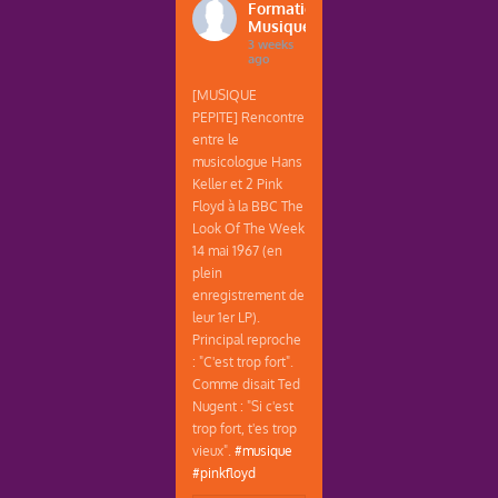
Formations
Musique
3 weeks
ago
[MUSIQUE
PEPITE] Rencontre
entre le
musicologue Hans
Keller et 2 Pink
Floyd à la BBC The
Look Of The Week
14 mai 1967 (en
plein
enregistrement de
leur 1er LP).
Principal reproche
: "C'est trop fort".
Comme disait Ted
Nugent : "Si c'est
trop fort, t'es trop
vieux".
#musique
#pinkfloyd