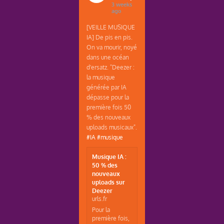
3 weeks
ago
[VEILLE MUSIQUE
IA] De pis en pis.
On va mourir, noyé
dans une océan
d'ersatz. "Deezer :
la musique
générée par IA
dépasse pour la
première fois 50
% des nouveaux
uploads musicaux".
#IA
#musique
Musique IA :
50 % des
nouveaux
uploads sur
Deezer
urls.fr
Pour la
première fois,