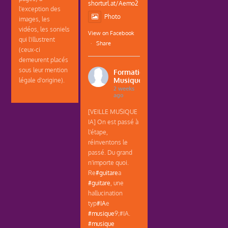
shorturl.at/Aemo2
l'exception des
Photo
images, les
vidéos, les soniels
View on Facebook
qui l'illustrent
·
Share
(ceux-ci
demeurent placés
sous leur mention
Formations
Musique
légale d'origine).
2 weeks
ago
[VEILLE MUSIQUE
IA] On est passé à
l'étape,
réinventons le
passé. Du grand
n'importe quoi.
Re
#guitare
a
#guitare
, une
hallucination
typ
#IA
e
#musique
9;#IA.
#musique