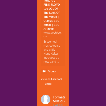
1967: Are
PINK FLOYD
too LOUD? |
The Look Of
The Week |
Classic BBC
Music | BBC
Archive
www.youtube.
com
Esteemed
musicologist
and critic
Hans Keller
introduces a
new band ...
Vidéo
View on Facebook
·
Share
Formations
Musique
3 weeks