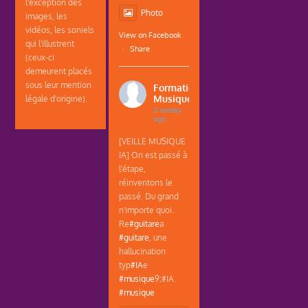
l'exception des
Photo
images, les
vidéos, les soniels
View on Facebook
qui l'illustrent
·
Share
(ceux-ci
demeurent placés
sous leur mention
Formations
Musique
légale d'origine).
2 weeks
ago
[VEILLE MUSIQUE
IA] On est passé à
l'étape,
réinventons le
passé. Du grand
n'importe quoi.
Re
#guitare
a
#guitare
, une
hallucination
typ
#IA
e
#musique
9;#IA.
#musique