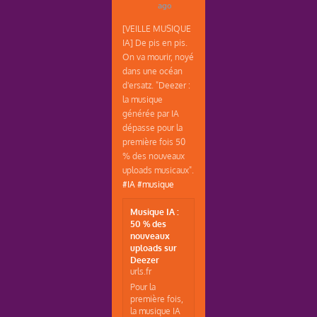
ago
[VEILLE MUSIQUE
IA] De pis en pis.
On va mourir, noyé
dans une océan
d'ersatz. "Deezer :
la musique
générée par IA
dépasse pour la
première fois 50
% des nouveaux
uploads musicaux".
#IA
#musique
Musique IA :
50 % des
nouveaux
uploads sur
Deezer
urls.fr
Pour la
première fois,
la musique IA