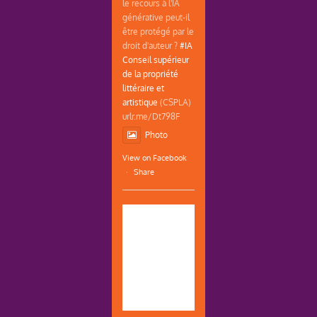
le recours à l'IA
générative peut-il
être protégé par le
droit d'auteur ?
#IA
Conseil supérieur
de la propriété
littéraire et
artistique
(CSPLA)
urlr.me/Dt798F
Photo
View on Facebook
·
Share