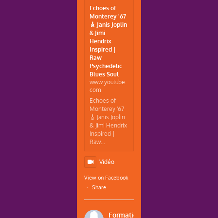
Echoes of
Monterey '67
🎸 Janis Joplin
& Jimi
Hendrix
Inspired |
Raw
Psychedelic
Blues Soul
www.youtube.
com
Echoes of
Monterey '67
🎸 Janis Joplin
& Jimi Hendrix
Inspired |
Raw...
Vidéo
View on Facebook
·
Share
Formations