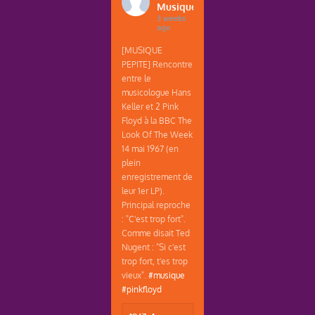
Musique
3 weeks
ago
[MUSIQUE
PEPITE] Rencontre
entre le
musicologue Hans
Keller et 2 Pink
Floyd à la BBC The
Look Of The Week
14 mai 1967 (en
plein
enregistrement de
leur 1er LP).
Principal reproche
: "C'est trop fort".
Comme disait Ted
Nugent : "Si c'est
trop fort, t'es trop
vieux".
#musique
#pinkfloyd