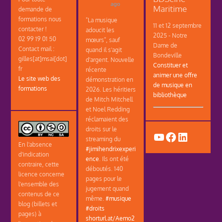
ago
Maritime
demande de
formations nous
"La musique
11 et 12 septembre
contacter !
adoucit les
2025 - Notre
02 99 19 01 50
mœurs", sauf
Dame de
Contact mail :
quand il s'agit
Bondeville
gilles[at]msai[dot]
d'argent. Nouvelle
Constituer et
fr
récente
animer une offre
Le site web des
démonstration en
de musique en
formations
2026. Les héritiers
bibliothèque
de Mitch Mitchell
et Noel Redding
réclamaient des
droits sur le
YouTube
Facebook
LinkedIn
streaming du
En l'absence
#jimihendrixexperi
d'indication
ence
. Ils ont été
contraire, cette
déboutés. 140
licence concerne
pages pour le
l'ensemble des
jugement quand
contenus de ce
même.
#musique
blog (billets et
#droits
pages) à
shorturl.at/Aemo2