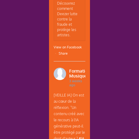
Découvrez
comment
Deezer lutte
contre la
fraude et
protège les
artistes.
View on Facebook
·
Share
Formations
Musique
3 weeks
ago
[VEILLE IA] On est
au cœur de la
réflexion. "Un
contenu créé avec
le recours à l'IA
générative peut-il
être protégé par le
droit d'auteur ?
#IA