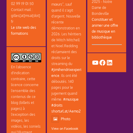
2025 - Notre
02 99 19 01 50
mœurs", sauf
Dame de
Contact mail :
quand il s'agit
Bondeville
gilles[at]msai[dot]
d'argent. Nouvelle
Constituer et
fr
récente
animer une offre
Le site web des
démonstration en
de musique en
formations
2026. Les héritiers
bibliothèque
de Mitch Mitchell
et Noel Redding
réclamaient des
droits sur le
YouTube
Facebook
LinkedIn
streaming du
En l'absence
#jimihendrixexperi
d'indication
ence
. Ils ont été
contraire, cette
déboutés. 140
licence concerne
pages pour le
l'ensemble des
jugement quand
contenus de ce
même.
#musique
blog (billets et
#droits
pages) à
shorturl.at/Aemo2
l'exception des
Photo
images, les
vidéos, les soniels
View on Facebook
qui l'illustrent