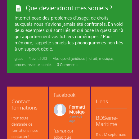
Que deviendront mes soniels ?
Internet pose des problèmes d’usage, de droits
auxquels nous n’avions jamais été confrontés. En voici
deux exemples qui sont liés et qui pose la question : à
qui appartiennent vos fichiers numériques ? Pour
mémoire, j’appelle soniels les phonogrammes non liés
à un support dédié.
gilles
|
4 avril 2013
|
Musique et juridique
|
droit
,
musique
,
procès
,
revente
,
soniel
|
0 Comments
Facebook
Contact
Liens
formations
Formations
Musique
BDSeine-
2 weeks
Pour toute
ago
Maritime
demande de
formations nous
"La musique
11 et 12 septembre
contacter !
adoucit les