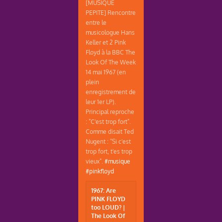
[MUSIQUE
PEPITE] Rencontre
entre le
musicologue Hans
Keller et 2 Pink
Floyd à la BBC The
Look Of The Week
14 mai 1967 (en
plein
enregistrement de
leur 1er LP).
Principal reproche
: "C'est trop fort".
Comme disait Ted
Nugent : "Si c'est
trop fort, t'es trop
vieux".
#musique
#pinkfloyd
1967: Are
PINK FLOYD
too LOUD? |
The Look Of