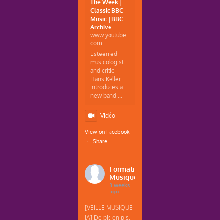
The Week |
Classic BBC
Music | BBC
Archive
www.youtube.
com
Esteemed
musicologist
and critic
Hans Keller
introduces a
new band ...
Vidéo
View on Facebook
·
Share
Formations
Musique
3 weeks
ago
[VEILLE MUSIQUE
IA] De pis en pis.