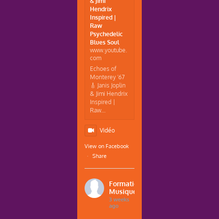
& Jimi
Hendrix
Inspired |
Raw
Psychedelic
Blues Soul
www.youtube.
com
Echoes of
Monterey '67
🎸 Janis Joplin
& Jimi Hendrix
Inspired |
Raw...
Vidéo
View on Facebook
·
Share
Formations
Musique
3 weeks
ago