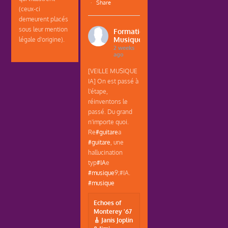
·
Share
(ceux-ci
demeurent placés
sous leur mention
Formations
Musique
légale d'origine).
2 weeks
ago
[VEILLE MUSIQUE
IA] On est passé à
l'étape,
réinventons le
passé. Du grand
n'importe quoi.
Re
#guitare
a
#guitare
, une
hallucination
typ
#IA
e
#musique
9;#IA.
#musique
Echoes of
Monterey '67
🎸 Janis Joplin