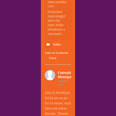
www.youtube.
com
Esteemed
musicologist
and critic
Hans Keller
introduces a
new band ...
Vidéo
View on Facebook
·
Share
Formations
Musique
3 weeks
ago
[VEILLE MUSIQUE
IA] De pis en pis.
On va mourir, noyé
dans une océan
d'ersatz. "Deezer :