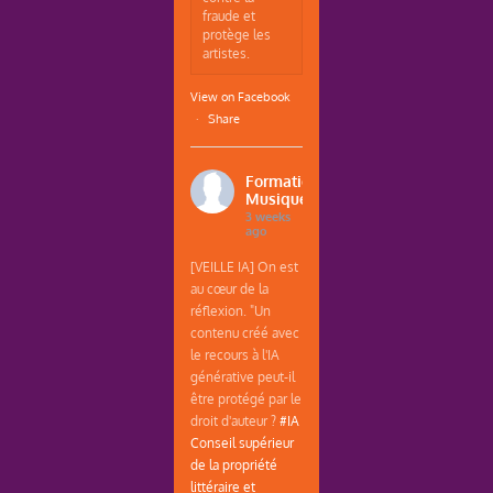
fraude et
protège les
artistes.
View on Facebook
·
Share
Formations
Musique
3 weeks
ago
[VEILLE IA] On est
au cœur de la
réflexion. "Un
contenu créé avec
le recours à l'IA
générative peut-il
être protégé par le
droit d'auteur ?
#IA
Conseil supérieur
de la propriété
littéraire et