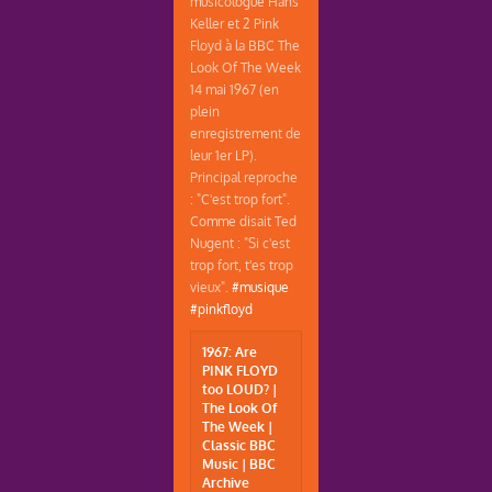
musicologue Hans
Keller et 2 Pink
Floyd à la BBC The
Look Of The Week
14 mai 1967 (en
plein
enregistrement de
leur 1er LP).
Principal reproche
: "C'est trop fort".
Comme disait Ted
Nugent : "Si c'est
trop fort, t'es trop
vieux".
#musique
#pinkfloyd
1967: Are
PINK FLOYD
too LOUD? |
The Look Of
The Week |
Classic BBC
Music | BBC
Archive