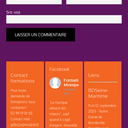
Site web
Facebook
Contact
Liens
formations
Formations
Musique
BDSeine-
2 weeks
Pour toute
ago
Maritime
demande de
formations nous
"La musique
11 et 12 septembre
contacter !
adoucit les
2025 - Notre
02 99 19 01 50
mœurs", sauf
Dame de
Contact mail :
quand il s'agit
Bondeville
gilles[at]msai[dot]
d'argent. Nouvelle