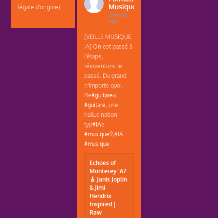
Musique
légale d'origine).
2 weeks
ago
[VEILLE MUSIQUE
IA] On est passé à
l'étape,
réinventons le
passé. Du grand
n'importe quoi.
Re
#guitare
a
#guitare
, une
hallucination
typ
#IA
e
#musique
9;#IA.
#musique
Echoes of
Monterey '67
🎸 Janis Joplin
& Jimi
Hendrix
Inspired |
Raw