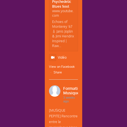
Psychedelic
Blues Soul
www.youtube.
com
Echoes of
Monterey '67
🎸 Janis Joplin
& Jimi Hendrix
Inspired |
Raw...
Vidéo
View on Facebook
·
Share
Formations
Musique
3 weeks
ago
[MUSIQUE
PEPITE] Rencontre
entre le