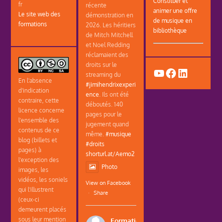
Constituer et
fr
récente
animer une offre
Le site web des
démonstration en
de musique en
formations
2026. Les héritiers
bibliothèque
de Mitch Mitchell
et Noel Redding
réclamaient des
droits sur le
YouTube
Facebook
LinkedIn
streaming du
En l'absence
#jimihendrixexperi
d'indication
ence
. Ils ont été
contraire, cette
déboutés. 140
licence concerne
pages pour le
l'ensemble des
jugement quand
contenus de ce
même.
#musique
blog (billets et
#droits
pages) à
shorturl.at/Aemo2
l'exception des
Photo
images, les
vidéos, les soniels
View on Facebook
qui l'illustrent
·
Share
(ceux-ci
demeurent placés
sous leur mention
Formations