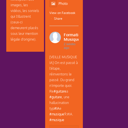
Photo
images, les
vidéos, les soniels
View on Facebook
qui l'illustrent
·
Share
(ceux-ci
demeurent placés
sous leur mention
Formations
Musique
légale d'origine).
2 weeks
ago
[VEILLE MUSIQUE
IA] On est passé à
l'étape,
réinventons le
passé. Du grand
n'importe quoi.
Re
#guitare
a
#guitare
, une
hallucination
typ
#IA
e
#musique
9;#IA.
#musique