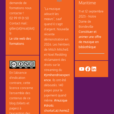
ago
Maritime
demande de
formations nous
"La musique
11 et 12 septembre
contacter !
adoucit les
2025 - Notre
02 99 19 01 50
mœurs", sauf
Dame de
Contact mail :
quand il s'agit
Bondeville
gilles[at]msai[dot]
d'argent. Nouvelle
Constituer et
fr
récente
animer une offre
Le site web des
démonstration en
de musique en
formations
2026. Les héritiers
bibliothèque
de Mitch Mitchell
et Noel Redding
réclamaient des
droits sur le
YouTube
Facebook
LinkedIn
streaming du
En l'absence
#jimihendrixexperi
d'indication
ence
. Ils ont été
contraire, cette
déboutés. 140
licence concerne
pages pour le
l'ensemble des
jugement quand
contenus de ce
même.
#musique
blog (billets et
#droits
pages) à
shorturl.at/Aemo2
l'exception des