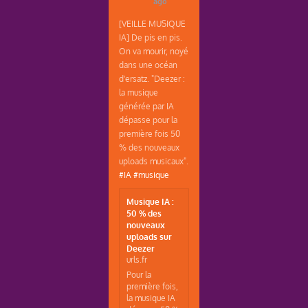
ago
[VEILLE MUSIQUE
IA] De pis en pis.
On va mourir, noyé
dans une océan
d'ersatz. "Deezer :
la musique
générée par IA
dépasse pour la
première fois 50
% des nouveaux
uploads musicaux".
#IA
#musique
Musique IA :
50 % des
nouveaux
uploads sur
Deezer
urls.fr
Pour la
première fois,
la musique IA