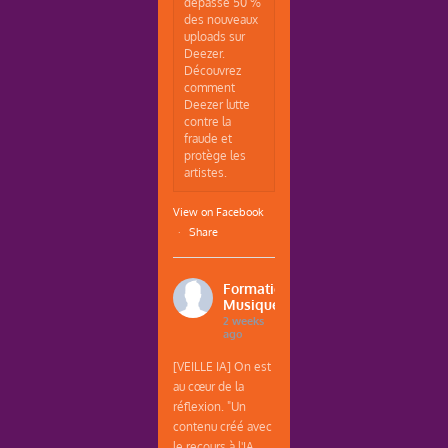
dépasse 50 %
des nouveaux
uploads sur
Deezer.
Découvrez
comment
Deezer lutte
contre la
fraude et
protège les
artistes.
View on Facebook
·
Share
Formations
Musique
2 weeks
ago
[VEILLE IA] On est
au cœur de la
réflexion. "Un
contenu créé avec
le recours à l'IA