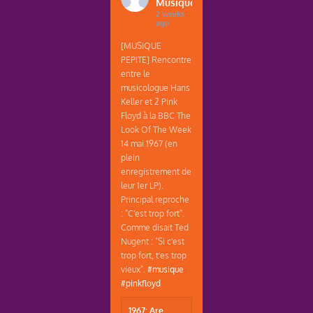
Musique
2 weeks
ago
[MUSIQUE
PEPITE] Rencontre
entre le
musicologue Hans
Keller et 2 Pink
Floyd à la BBC The
Look Of The Week
14 mai 1967 (en
plein
enregistrement de
leur 1er LP).
Principal reproche
: "C'est trop fort".
Comme disait Ted
Nugent : "Si c'est
trop fort, t'es trop
vieux".
#musique
#pinkfloyd
1967: Are