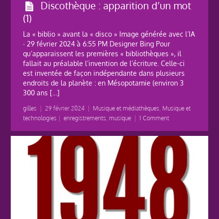
Discothèque : apparition d’un mot
(1)
La « biblio » avant la « disco » Image générée avec l’IA
∙ 29 février 2024 à 6:55 PM Designer Bing Pour
qu’apparaissent les premières « bibliothèques », il
fallait au préalable l’invention de l’écriture. Celle-ci
est inventée de façon indépendante dans plusieurs
endroits de la planète : en Mésopotamie (environ 3
300 ans […]
gilles
|
29 février 2024
|
Musique et médiathèques
,
Musique et
technologies
|
enregistrements
,
musique
|
1 Comment