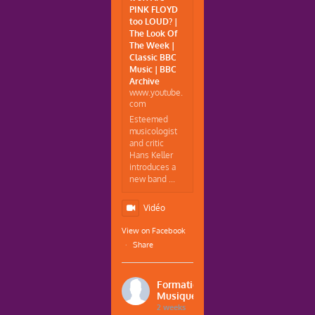
PINK FLOYD
too LOUD? |
The Look Of
The Week |
Classic BBC
Music | BBC
Archive
www.youtube.
com
Esteemed
musicologist
and critic
Hans Keller
introduces a
new band ...
Vidéo
View on Facebook
·
Share
Formations
Musique
2 weeks