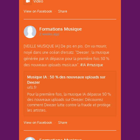
Vidéo
View on Facebook
·
Share
Formations Musique
2 weeks ago
[VEILLE MUSIQUE IA] De pis en pis. On va mourir,
noyé dans une océan d'ersatz. "Deezer : la musique
générée par IA dépasse pour la première fois 50 %
des nouveaux uploads musicaux".
#IA
#musique
Musique IA : 50 % des nouveaux uploads sur
Deezer
urls.fr
Pour la première fois, la musique IA dépasse 50 %
des nouveaux uploads sur Deezer. Découvrez
comment Deezer lutte contre la fraude et protège
les artistes.
View on Facebook
·
Share