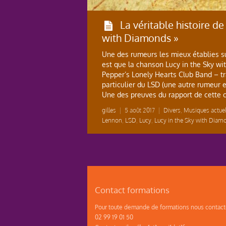
La véritable histoire de
with Diamonds »
Une des rumeurs les mieux établies s
est que la chanson Lucy in the Sky wi
Pepper’s Lonely Hearts Club Band – tr
particulier du LSD (une autre rumeur e
Une des preuves du rapport de cette 
gilles
|
5 août 2017
|
Divers
,
Musiques actuel
Lennon
,
LSD
,
Lucy
,
Lucy in the Sky with Diam
Contact formations
Pour toute demande de formations nous contacte
02 99 19 01 50