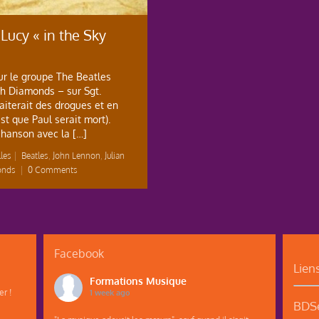
 Lucy « in the Sky
ur le groupe The Beatles
th Diamonds – sur Sgt.
aiterait des drogues et en
st que Paul serait mort).
chanson avec la […]
les
|
Beatles
,
John Lennon
,
Julian
onds
|
0 Comments
Facebook
Lien
Formations Musique
r !
1 week ago
BDSe