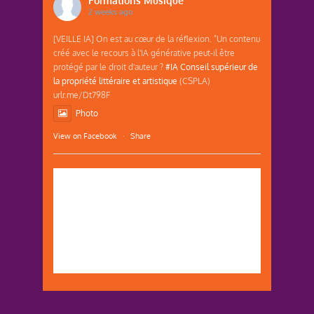
Formations Musique
2 weeks ago
[VEILLE IA] On est au cœur de la réflexion. "Un contenu
créé avec le recours à l'IA générative peut-il être
protégé par le droit d'auteur ?
#IA
Conseil supérieur de
la propriété littéraire et artistique
(CSPLA)
urlr.me/Dt798F
Photo
View on Facebook
·
Share