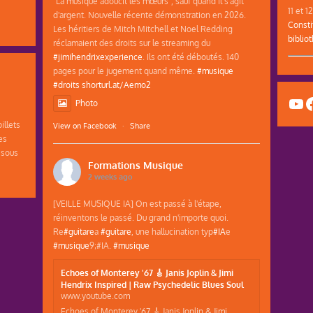
"La musique adoucit les mœurs", sauf quand il s'agit
11 et 
d'argent. Nouvelle récente démonstration en 2026.
Consti
Les héritiers de Mitch Mitchell et Noel Redding
biblio
réclamaient des droits sur le streaming du
#jimihendrixexperience
. Ils ont été déboutés. 140
pages pour le jugement quand même.
#musique
#droits
shorturl.at/Aemo2
Yo
F
Photo
illets
View on Facebook
·
Share
es
 sous
Formations Musique
2 weeks ago
[VEILLE MUSIQUE IA] On est passé à l'étape,
réinventons le passé. Du grand n'importe quoi.
Re
#guitare
a
#guitare
, une hallucination typ
#IA
e
#musique
9;#IA.
#musique
Echoes of Monterey '67 🎸 Janis Joplin & Jimi
Hendrix Inspired | Raw Psychedelic Blues Soul
www.youtube.com
Echoes of Monterey '67 🎸 Janis Joplin & Jimi