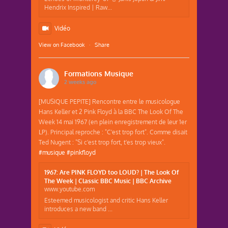
Hendrix Inspired | Raw...
Vidéo
View on Facebook
·
Share
Formations Musique
2 weeks ago
[MUSIQUE PEPITE] Rencontre entre le musicologue
Hans Keller et 2 Pink Floyd à la BBC The Look Of The
Week 14 mai 1967 (en plein enregistrement de leur 1er
LP). Principal reproche : "C'est trop fort". Comme disait
Ted Nugent : "Si c'est trop fort, t'es trop vieux".
#musique
#pinkfloyd
1967: Are PINK FLOYD too LOUD? | The Look Of
The Week | Classic BBC Music | BBC Archive
www.youtube.com
Esteemed musicologist and critic Hans Keller
introduces a new band ...