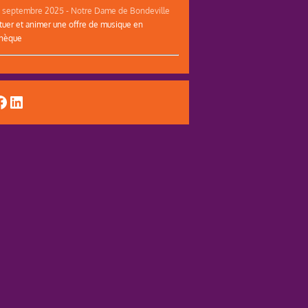
12 septembre 2025 - Notre Dame de Bondeville
tuer et animer une offre de musique en
thèque
uTube
acebook
LinkedIn