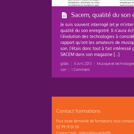
Sacem, qualité du son e
Je suis souvent interrogé (et je m’int
qualité du son enregistré. Il n’aura 
l’évolution des technologies à consid
rapport qu’ont les amateurs de musiqu
son. J’étais donc tout à fait intéressé 
SACEM dans son magazine […]
gilles
|
4 avril 2013
|
Musique et technologi
son
|
1 Comment
Contact formations
Pour toute demande de formations nous contacte
02 99 19 01 50
Contact mail : gilles[at]msai[dot]fr