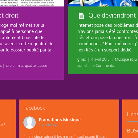
t droit
Que deviendront 
erroge moi même) sur la
Internet pose des problèmes d
échappé à personne que
n’avions jamais été confrontés
érablement bousculé le
liés et qui pose la question : 
e avec « cette » qualité du
numériques ? Pour mémoire, j
par le dossier publié par la
non liés à un support dédié.
gilles
|
4 avril 2013
|
Musique et jur
es
|
droit
,
irma
,
qualité
,
sacem
,
soniel
|
0 Comments
Facebook
Lien
Formations Musique
r !
2 weeks ago
BDSe
"La musique adoucit les mœurs", sauf quand il s'agit