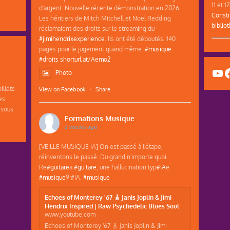
11 et 
d'argent. Nouvelle récente démonstration en 2026.
Consti
Les héritiers de Mitch Mitchell et Noel Redding
biblio
réclamaient des droits sur le streaming du
#jimihendrixexperience
. Ils ont été déboutés. 140
pages pour le jugement quand même.
#musique
#droits
shorturl.at/Aemo2
Yo
F
Photo
illets
View on Facebook
·
Share
es
 sous
Formations Musique
2 weeks ago
[VEILLE MUSIQUE IA] On est passé à l'étape,
réinventons le passé. Du grand n'importe quoi.
Re
#guitare
a
#guitare
, une hallucination typ
#IA
e
#musique
9;#IA.
#musique
Echoes of Monterey '67 🎸 Janis Joplin & Jimi
Hendrix Inspired | Raw Psychedelic Blues Soul
www.youtube.com
Echoes of Monterey '67 🎸 Janis Joplin & Jimi