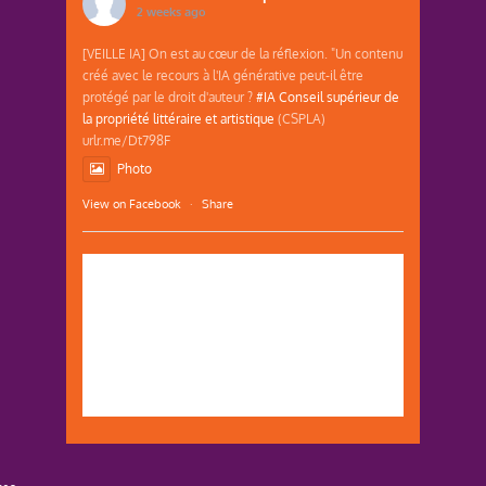
2 weeks ago
[VEILLE IA] On est au cœur de la réflexion. "Un contenu
créé avec le recours à l'IA générative peut-il être
protégé par le droit d'auteur ?
#IA
Conseil supérieur de
la propriété littéraire et artistique
(CSPLA)
urlr.me/Dt798F
Photo
View on Facebook
·
Share