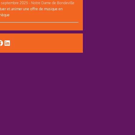
12 septembre 2025 - Notre Dame de Bondeville
tuer et animer une offre de musique en
thèque
uTube
acebook
LinkedIn