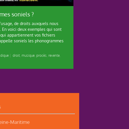
mes soniels ?
’usage, de droits auxquels nous
. En voici deux exemples qui sont
à qui appartiennent vos fichiers
’appelle soniels les phonogrammes
idique
|
droit
,
musique
,
procès
,
revente
,
s
ine-Maritime