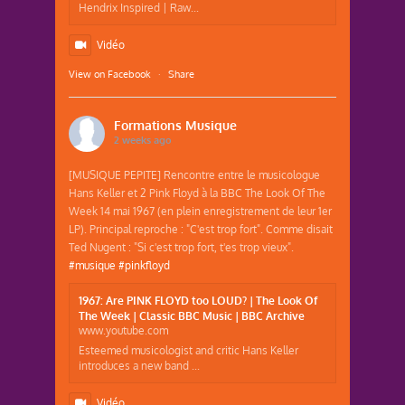
Hendrix Inspired | Raw...
Vidéo
View on Facebook
·
Share
Formations Musique
2 weeks ago
[MUSIQUE PEPITE] Rencontre entre le musicologue
Hans Keller et 2 Pink Floyd à la BBC The Look Of The
Week 14 mai 1967 (en plein enregistrement de leur 1er
LP). Principal reproche : "C'est trop fort". Comme disait
Ted Nugent : "Si c'est trop fort, t'es trop vieux".
#musique
#pinkfloyd
1967: Are PINK FLOYD too LOUD? | The Look Of
The Week | Classic BBC Music | BBC Archive
www.youtube.com
Esteemed musicologist and critic Hans Keller
introduces a new band ...
Vidéo