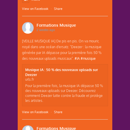
View on Facebook
·
Share
Formations Musique
2 weeks ago
[VEILLE MUSIQUE IA] De pis en pis. On va mourir,
noyé dans une océan d'ersatz. "Deezer : la musique
générée par IA dépasse pour la première fois 50 %
des nouveaux uploads musicaux".
#IA
#musique
Musique IA : 50 % des nouveaux uploads sur
Deezer
urls.fr
Pour la première fois, la musique IA dépasse 50 %
des nouveaux uploads sur Deezer. Découvrez
comment Deezer lutte contre la fraude et protège
les artistes.
View on Facebook
·
Share
Formations Musique