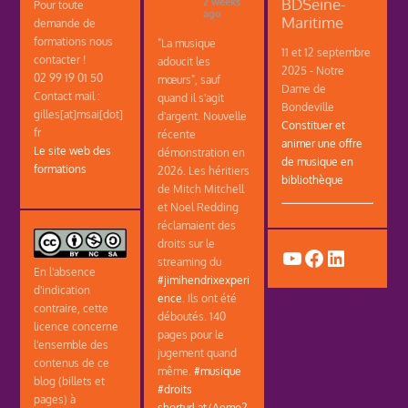
BDSeine-
2 weeks
Pour toute
ago
Maritime
demande de
formations nous
"La musique
11 et 12 septembre
contacter !
adoucit les
2025 - Notre
02 99 19 01 50
mœurs", sauf
Dame de
Contact mail :
quand il s'agit
Bondeville
gilles[at]msai[dot]
d'argent. Nouvelle
Constituer et
fr
récente
animer une offre
Le site web des
démonstration en
de musique en
formations
2026. Les héritiers
bibliothèque
de Mitch Mitchell
et Noel Redding
réclamaient des
droits sur le
YouTube
Facebook
LinkedIn
streaming du
En l'absence
#jimihendrixexperi
d'indication
ence
. Ils ont été
contraire, cette
déboutés. 140
licence concerne
pages pour le
l'ensemble des
jugement quand
contenus de ce
même.
#musique
blog (billets et
#droits
pages) à
shorturl.at/Aemo2