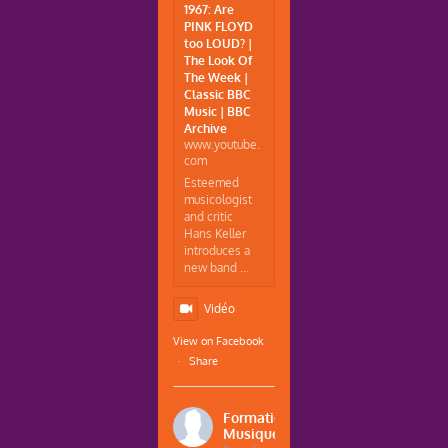
1967: Are
PINK FLOYD
too LOUD? |
The Look Of
The Week |
Classic BBC
Music | BBC
Archive
www.youtube.
com
Esteemed
musicologist
and critic
Hans Keller
introduces a
new band ...
Vidéo
View on Facebook
·
Share
Formations
Musique