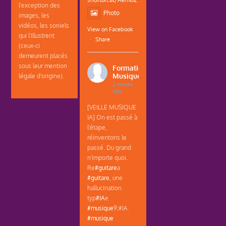
l'exception des
Photo
images, les
vidéos, les soniels
View on Facebook
qui l'illustrent
·
Share
(ceux-ci
demeurent placés
sous leur mention
Formations
Musique
légale d'origine).
2 weeks
ago
[VEILLE MUSIQUE
IA] On est passé à
l'étape,
réinventons le
passé. Du grand
n'importe quoi.
Re
#guitare
a
#guitare
, une
hallucination
typ
#IA
e
#musique
9;#IA.
#musique