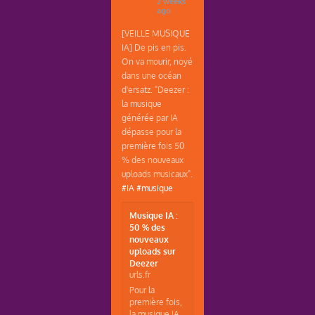
2 weeks
ago
[VEILLE MUSIQUE
IA] De pis en pis.
On va mourir, noyé
dans une océan
d'ersatz. "Deezer :
la musique
générée par IA
dépasse pour la
première fois 50
% des nouveaux
uploads musicaux".
#IA
#musique
Musique IA :
50 % des
nouveaux
uploads sur
Deezer
urls.fr
Pour la
première fois,
la musique IA