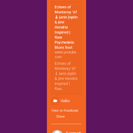
Echoes of
Monterey '67
🎸 Janis Joplin
& Jimi
Hendrix
Inspired |
Raw
Psychedelic
Blues Soul
www.youtube.
com
Echoes of
Monterey '67
🎸 Janis Joplin
& Jimi Hendrix
Inspired |
Raw...
Vidéo
View on Facebook
·
Share