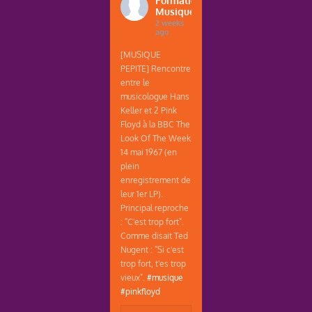
Formations
Musique
2 weeks
ago
[MUSIQUE
PEPITE] Rencontre
entre le
musicologue Hans
Keller et 2 Pink
Floyd à la BBC The
Look Of The Week
14 mai 1967 (en
plein
enregistrement de
leur 1er LP).
Principal reproche
: "C'est trop fort".
Comme disait Ted
Nugent : "Si c'est
trop fort, t'es trop
vieux".
#musique
#pinkfloyd