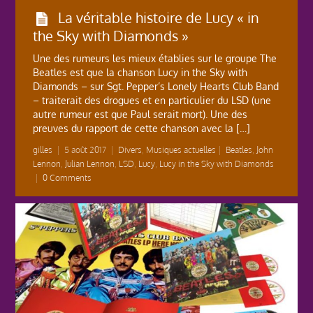
La véritable histoire de Lucy « in
the Sky with Diamonds »
Une des rumeurs les mieux établies sur le groupe The
Beatles est que la chanson Lucy in the Sky with
Diamonds – sur Sgt. Pepper’s Lonely Hearts Club Band
– traiterait des drogues et en particulier du LSD (une
autre rumeur est que Paul serait mort). Une des
preuves du rapport de cette chanson avec la […]
gilles
|
5 août 2017
|
Divers
,
Musiques actuelles
|
Beatles
,
John
Lennon
,
Julian Lennon
,
LSD
,
Lucy
,
Lucy in the Sky with Diamonds
|
0 Comments