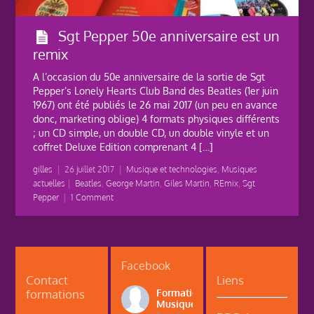
Sgt Pepper 50e anniversaire est un
remix
A l’occasion du 50e anniversaire de la sortie de Sgt
Pepper’s Lonely Hearts Club Band des Beatles (1er juin
1967) ont été publiés le 26 mai 2017 (un peu en avance
donc, marketing oblige) 4 formats physiques différents
; un CD simple, un double CD, un double vinyle et un
coffret Deluxe Edition comprenant 4 […]
gilles
|
26 juillet 2017
|
Musique et technologies
,
Musiques
actuelles
|
Beatles
,
George Martin
,
Giles Martin
,
REmix
,
Sgt
Pepper
|
1 Comment
Facebook
Contact
Liens
formations
Formations
Musique