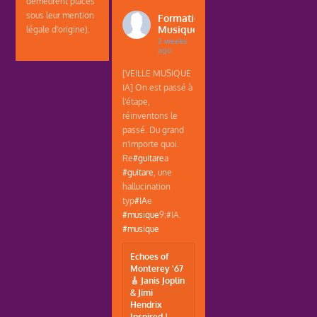
demeurent placés
sous leur mention
Formations
Musique
légale d'origine).
2 weeks
ago
[VEILLE MUSIQUE
IA] On est passé à
l'étape,
réinventons le
passé. Du grand
n'importe quoi.
Re
#guitare
a
#guitare
, une
hallucination
typ
#IA
e
#musique
9;#IA.
#musique
Echoes of
Monterey '67
🎸 Janis Joplin
& Jimi
Hendrix
Inspired |