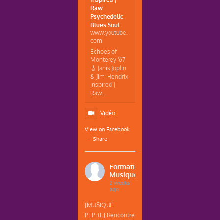
Raw
Psychedelic
Blues Soul
www.youtube.
com
Echoes of
Monterey '67
🎸 Janis Joplin
& Jimi Hendrix
Inspired |
Raw...
Vidéo
View on Facebook
·
Share
Formations
Musique
2 weeks
ago
[MUSIQUE
PEPITE] Rencontre