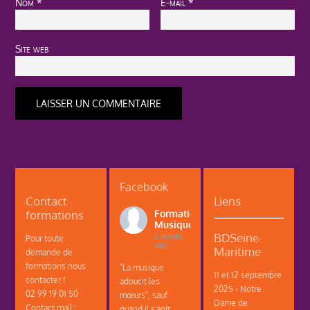
Nom
*
E-mail
*
Site web
Facebook
Contact
Liens
formations
Formations
Musique
BDSeine-
2 weeks
Pour toute
ago
Maritime
demande de
formations nous
"La musique
11 et 12 septembre
contacter !
adoucit les
2025 - Notre
02 99 19 01 50
mœurs", sauf
Dame de
Contact mail :
quand il s'agit