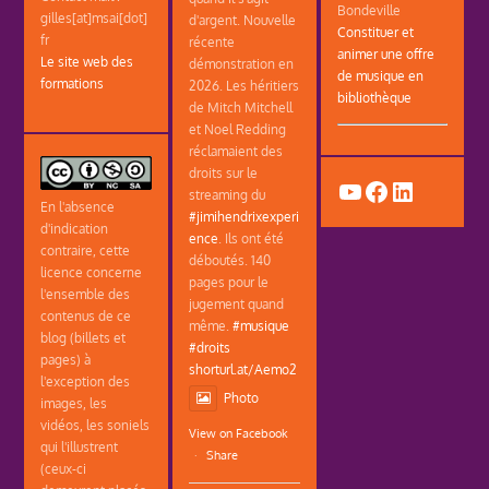
Bondeville
gilles[at]msai[dot]
d'argent. Nouvelle
Constituer et
fr
récente
animer une offre
Le site web des
démonstration en
de musique en
formations
2026. Les héritiers
bibliothèque
de Mitch Mitchell
et Noel Redding
réclamaient des
droits sur le
YouTube
Facebook
LinkedIn
streaming du
En l'absence
#jimihendrixexperi
d'indication
ence
. Ils ont été
contraire, cette
déboutés. 140
licence concerne
pages pour le
l'ensemble des
jugement quand
contenus de ce
même.
#musique
blog (billets et
#droits
pages) à
shorturl.at/Aemo2
l'exception des
Photo
images, les
vidéos, les soniels
View on Facebook
qui l'illustrent
·
Share
(ceux-ci