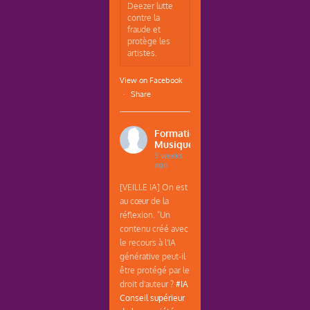
Deezer lutte
contre la
fraude et
protège les
artistes.
View on Facebook
·
Share
Formations
Musique
3 weeks
ago
[VEILLE IA] On est
au cœur de la
réflexion. "Un
contenu créé avec
le recours à l'IA
générative peut-il
être protégé par le
droit d'auteur ?
#IA
Conseil supérieur