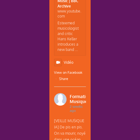
Music | BBC
Archive
www.youtube.
com
Esteemed
musicologist
and critic
Hans Keller
introduces a
new band ...
Vidéo
View on Facebook
·
Share
Formations
Musique
2 weeks
ago
[VEILLE MUSIQUE
IA] De pis en pis.
On va mourir, noyé
dans une océan