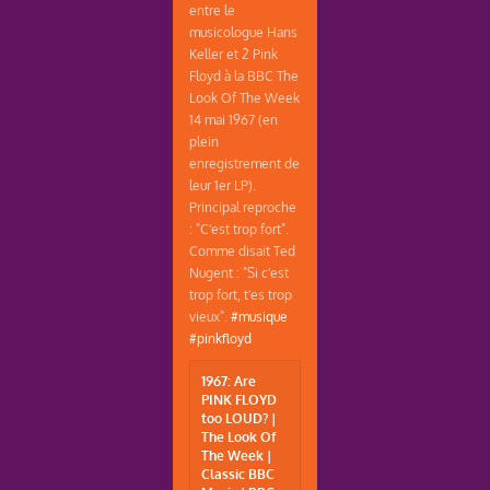
entre le
musicologue Hans
Keller et 2 Pink
Floyd à la BBC The
Look Of The Week
14 mai 1967 (en
plein
enregistrement de
leur 1er LP).
Principal reproche
: "C'est trop fort".
Comme disait Ted
Nugent : "Si c'est
trop fort, t'es trop
vieux".
#musique
#pinkfloyd
1967: Are
PINK FLOYD
too LOUD? |
The Look Of
The Week |
Classic BBC