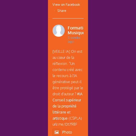
View on Facebook
·
Share
Formations
Musique
3 weeks
ago
[VEILLE IA] On est
au cœur de la
réflexion. "Un
contenu créé avec
le recours à l'IA
générative peut-il
être protégé par le
droit d'auteur ?
#IA
Conseil supérieur
de la propriété
littéraire et
artistique
(CSPLA)
urlr.me/Dt798F
Photo