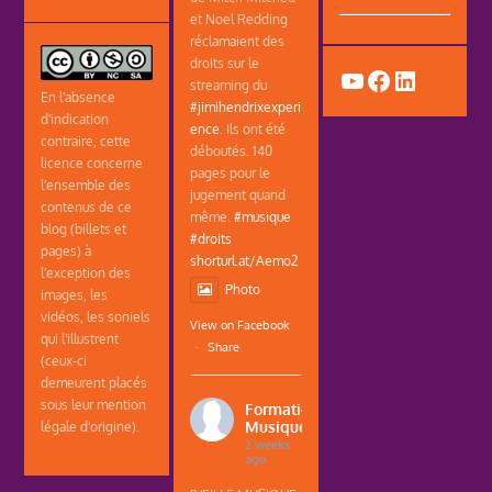
et Noel Redding
réclamaient des
droits sur le
YouTube
Facebook
LinkedIn
streaming du
En l'absence
#jimihendrixexperi
d'indication
ence
. Ils ont été
contraire, cette
déboutés. 140
licence concerne
pages pour le
l'ensemble des
jugement quand
contenus de ce
même.
#musique
blog (billets et
#droits
pages) à
shorturl.at/Aemo2
l'exception des
Photo
images, les
vidéos, les soniels
View on Facebook
qui l'illustrent
·
Share
(ceux-ci
demeurent placés
sous leur mention
Formations
Musique
légale d'origine).
2 weeks
ago