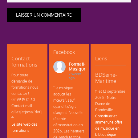
Facebook
Contact
Liens
formations
Formations
Musique
BDSeine-
2 weeks
Pour toute
ago
Maritime
demande de
formations nous
"La musique
11 et 12 septembre
contacter !
adoucit les
2025 - Notre
02 99 19 01 50
mœurs", sauf
Dame de
Contact mail :
quand il s'agit
Bondeville
gilles[at]msai[dot]
d'argent. Nouvelle
Constituer et
fr
récente
animer une offre
Le site web des
démonstration en
de musique en
formations
2026. Les héritiers
bibliothèque
de Mitch Mitchell