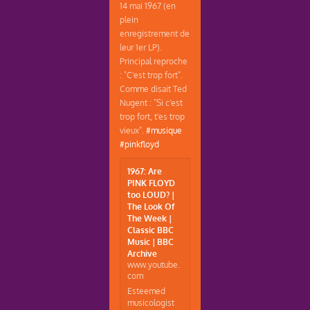
14 mai 1967 (en
plein
enregistrement de
leur 1er LP).
Principal reproche
: "C'est trop fort".
Comme disait Ted
Nugent : "Si c'est
trop fort, t'es trop
vieux".
#musique
#pinkfloyd
1967: Are
PINK FLOYD
too LOUD? |
The Look Of
The Week |
Classic BBC
Music | BBC
Archive
www.youtube.
com
Esteemed
musicologist