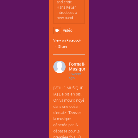
and critic
Hans Keller
introduces a
new band ...
Vidéo
View on Facebook
·
Share
Formations
Musique
3 weeks
ago
[VEILLE MUSIQUE
IA] De pis en pis.
On va mourir, noyé
dans une océan
d'ersatz. "Deezer :
la musique
générée par IA
dépasse pour la
première fois 50