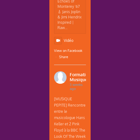
Echoes of
Monterey '67
🎸 Janis Joplin
& Jimi Hendrix
Inspired |
Raw...
Vidéo
View on Facebook
·
Share
Formations
Musique
3 weeks
ago
[MUSIQUE
PEPITE] Rencontre
entre le
musicologue Hans
Keller et 2 Pink
Floyd à la BBC The
Look Of The Week