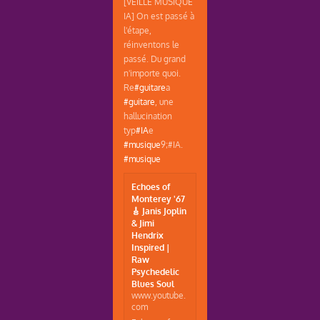
[VEILLE MUSIQUE
IA] On est passé à
l'étape,
réinventons le
passé. Du grand
n'importe quoi.
Re
#guitare
a
#guitare
, une
hallucination
typ
#IA
e
#musique
9;#IA.
#musique
Echoes of
Monterey '67
🎸 Janis Joplin
& Jimi
Hendrix
Inspired |
Raw
Psychedelic
Blues Soul
www.youtube.
com