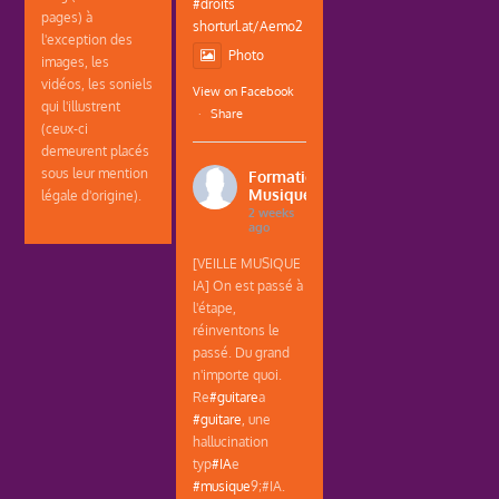
#droits
pages) à
shorturl.at/Aemo2
l'exception des
Photo
images, les
vidéos, les soniels
View on Facebook
qui l'illustrent
·
Share
(ceux-ci
demeurent placés
sous leur mention
Formations
Musique
légale d'origine).
2 weeks
ago
[VEILLE MUSIQUE
IA] On est passé à
l'étape,
réinventons le
passé. Du grand
n'importe quoi.
Re
#guitare
a
#guitare
, une
hallucination
typ
#IA
e
#musique
9;#IA.