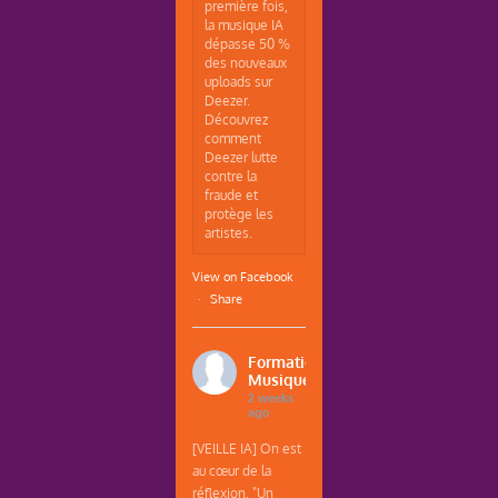
première fois,
la musique IA
dépasse 50 %
des nouveaux
uploads sur
Deezer.
Découvrez
comment
Deezer lutte
contre la
fraude et
protège les
artistes.
View on Facebook
·
Share
Formations
Musique
2 weeks
ago
[VEILLE IA] On est
au cœur de la
réflexion. "Un