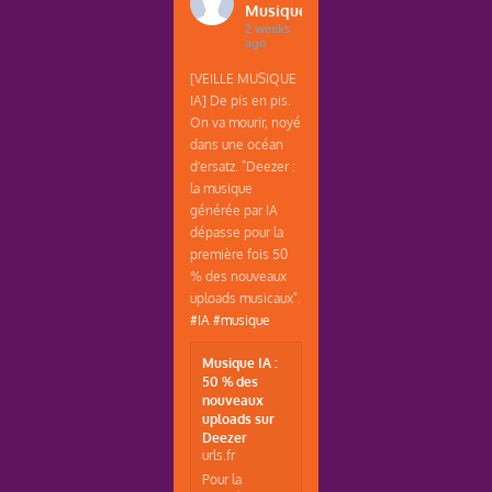
Musique
2 weeks
ago
[VEILLE MUSIQUE
IA] De pis en pis.
On va mourir, noyé
dans une océan
d'ersatz. "Deezer :
la musique
générée par IA
dépasse pour la
première fois 50
% des nouveaux
uploads musicaux".
#IA
#musique
Musique IA :
50 % des
nouveaux
uploads sur
Deezer
urls.fr
Pour la