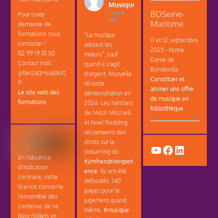
Musique
BDSeine-
1 week
Pour toute
ago
Maritime
demande de
formations nous
"La musique
11 et 12 septembre
contacter !
adoucit les
2025 - Notre
02 99 19 01 50
mœurs", sauf
Dame de
Contact mail :
quand il s'agit
Bondeville
gilles[at]msai[dot]
d'argent. Nouvelle
Constituer et
fr
récente
animer une offre
Le site web des
démonstration en
de musique en
formations
2026. Les héritiers
bibliothèque
de Mitch Mitchell
et Noel Redding
réclamaient des
droits sur le
YouTube
Facebook
LinkedIn
streaming du
En l'absence
#jimihendrixexperi
d'indication
ence
. Ils ont été
contraire, cette
déboutés. 140
licence concerne
pages pour le
l'ensemble des
jugement quand
contenus de ce
même.
#musique
blog (billets et