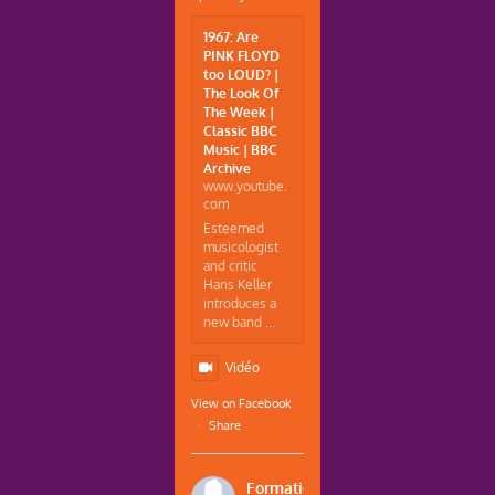
1967: Are
PINK FLOYD
too LOUD? |
The Look Of
The Week |
Classic BBC
Music | BBC
Archive
www.youtube.
com
Esteemed
musicologist
and critic
Hans Keller
introduces a
new band ...
Vidéo
View on Facebook
·
Share
Formations