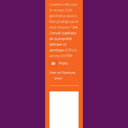
contenu créé avec
le recours à l'IA
générative peut-il
être protégé par le
droit d'auteur ?
#IA
Conseil supérieur
de la propriété
littéraire et
artistique
(CSPLA)
urlr.me/Dt798F
Photo
View on Facebook
·
Share