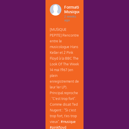
Formations
Musique
2 weeks
ago
[MUSIQUE
PEPITE] Rencontre
entre le
musicologue Hans
Keller et 2 Pink
Floyd à la BBC The
Look Of The Week
14 mai 1967 (en
plein
enregistrement de
leur 1er LP).
Principal reproche
: "C'est trop fort".
Comme disait Ted
Nugent : "Si c'est
trop fort, t'es trop
vieux".
#musique
#pinkfloyd