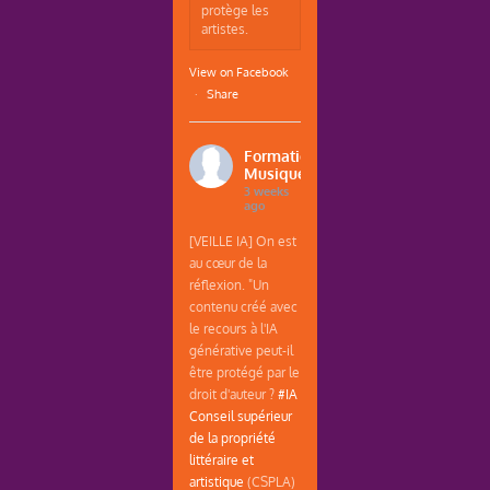
protège les
artistes.
View on Facebook
·
Share
Formations
Musique
3 weeks
ago
[VEILLE IA] On est
au cœur de la
réflexion. "Un
contenu créé avec
le recours à l'IA
générative peut-il
être protégé par le
droit d'auteur ?
#IA
Conseil supérieur
de la propriété
littéraire et
artistique
(CSPLA)