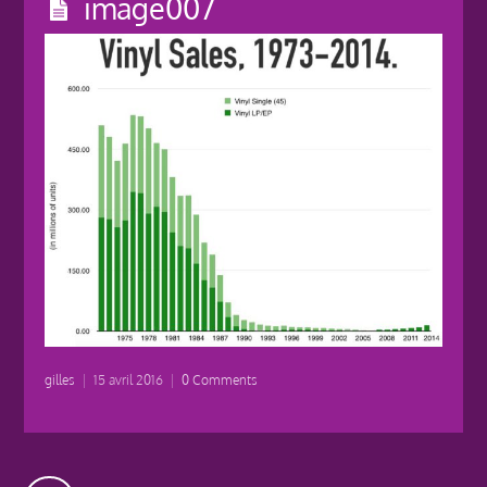
image007
gilles
|
15 avril 2016
|
0 Comments