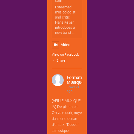
com
Esteemed
musicologist
and critic
Hans Keller
introduces a
new band ...
Vidéo
View on Facebook
·
Share
Formations
Musique
3 weeks
ago
[VEILLE MUSIQUE
IA] De pis en pis.
On va mourir, noyé
dans une océan
d'ersatz. "Deezer :
la musique