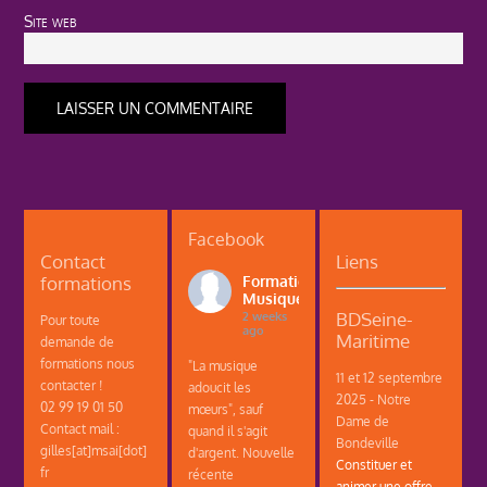
Site web
Facebook
Contact
Liens
formations
Formations
Musique
BDSeine-
2 weeks
Pour toute
ago
Maritime
demande de
formations nous
"La musique
11 et 12 septembre
contacter !
adoucit les
2025 - Notre
02 99 19 01 50
mœurs", sauf
Dame de
Contact mail :
quand il s'agit
Bondeville
gilles[at]msai[dot]
d'argent. Nouvelle
Constituer et
fr
récente
animer une offre