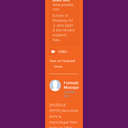
www.youtube.
com
Echoes of
Monterey '67
🎸 Janis Joplin
& Jimi Hendrix
Inspired |
Raw...
Vidéo
View on Facebook
·
Share
Formations
Musique
3 weeks
ago
[MUSIQUE
PEPITE] Rencontre
entre le
musicologue Hans
Keller et 2 Pink