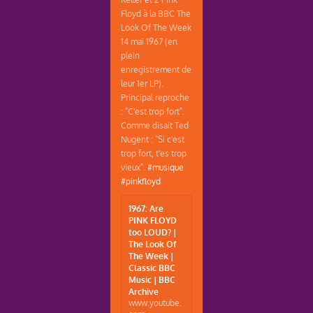
Floyd à la BBC The
Look Of The Week
14 mai 1967 (en
plein
enregistrement de
leur 1er LP).
Principal reproche
: "C'est trop fort".
Comme disait Ted
Nugent : "Si c'est
trop fort, t'es trop
vieux".
#musique
#pinkfloyd
1967: Are
PINK FLOYD
too LOUD? |
The Look Of
The Week |
Classic BBC
Music | BBC
Archive
www.youtube.