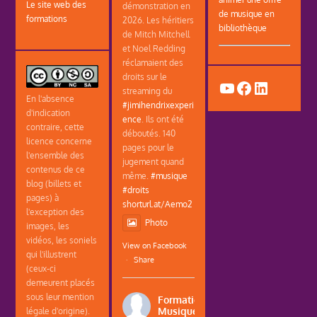
Le site web des
démonstration en
de musique en
formations
2026. Les héritiers
bibliothèque
de Mitch Mitchell
et Noel Redding
réclamaient des
droits sur le
YouTube
Facebook
LinkedIn
streaming du
En l'absence
#jimihendrixexperi
d'indication
ence
. Ils ont été
contraire, cette
déboutés. 140
licence concerne
pages pour le
l'ensemble des
jugement quand
contenus de ce
même.
#musique
blog (billets et
#droits
pages) à
shorturl.at/Aemo2
l'exception des
Photo
images, les
vidéos, les soniels
View on Facebook
qui l'illustrent
·
Share
(ceux-ci
demeurent placés
sous leur mention
Formations
Musique
légale d'origine).