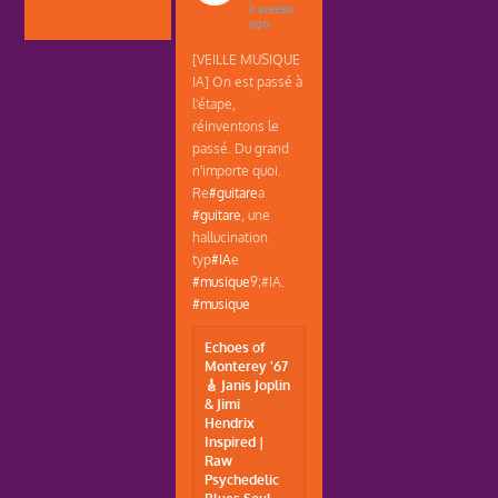
2 weeks
ago
[VEILLE MUSIQUE
IA] On est passé à
l'étape,
réinventons le
passé. Du grand
n'importe quoi.
Re
#guitare
a
#guitare
, une
hallucination
typ
#IA
e
#musique
9;#IA.
#musique
Echoes of
Monterey '67
🎸 Janis Joplin
& Jimi
Hendrix
Inspired |
Raw
Psychedelic
Blues Soul