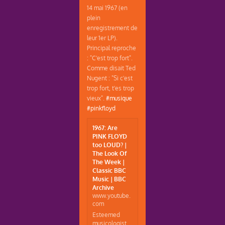
14 mai 1967 (en
plein
enregistrement de
leur 1er LP).
Principal reproche
: "C'est trop fort".
Comme disait Ted
Nugent : "Si c'est
trop fort, t'es trop
vieux".
#musique
#pinkfloyd
1967: Are
PINK FLOYD
too LOUD? |
The Look Of
The Week |
Classic BBC
Music | BBC
Archive
www.youtube.
com
Esteemed
musicologist