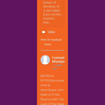
Echoes of
Monterey '67
🎸 Janis Joplin
& Jimi Hendrix
Inspired |
Raw...
Vidéo
View on Facebook
·
Share
Formations
Musique
3 weeks
ago
[MUSIQUE
PEPITE] Rencontre
entre le
musicologue Hans
Keller et 2 Pink
Floyd à la BBC The
Look Of The Week