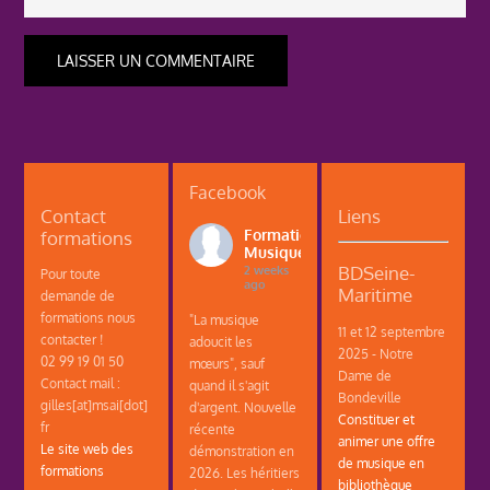
Facebook
Contact
Liens
formations
Formations
Musique
BDSeine-
2 weeks
Pour toute
ago
Maritime
demande de
formations nous
"La musique
11 et 12 septembre
contacter !
adoucit les
2025 - Notre
02 99 19 01 50
mœurs", sauf
Dame de
Contact mail :
quand il s'agit
Bondeville
gilles[at]msai[dot]
d'argent. Nouvelle
Constituer et
fr
récente
animer une offre
Le site web des
démonstration en
de musique en
formations
2026. Les héritiers
bibliothèque