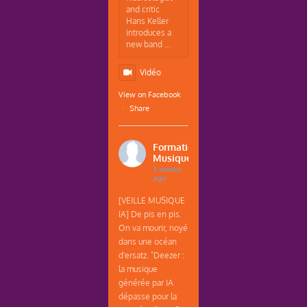
and critic
Hans Keller
introduces a
new band ...
Vidéo
View on Facebook
·
Share
Formations
Musique
3 weeks
ago
[VEILLE MUSIQUE
IA] De pis en pis.
On va mourir, noyé
dans une océan
d'ersatz. "Deezer :
la musique
générée par IA
dépasse pour la