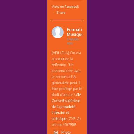
View on Facebook
·
Share
Formations
Musique
3 weeks
ago
[VEILLE IA] On est
au cœur de la
réflexion. "Un
contenu créé avec
le recours à l'IA
générative peut-il
être protégé par le
droit d'auteur ?
#IA
Conseil supérieur
de la propriété
littéraire et
artistique
(CSPLA)
urlr.me/Dt798F
Photo