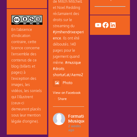
de Mitch Mitchell
et Noel Redding
réclamaient des
droits sur le
YouTube
Facebook
LinkedIn
streaming du
En l'absence
#jimihendrixexperi
d'indication
ence
. Ils ont été
contraire, cette
déboutés. 140
licence concerne
pages pour le
l'ensemble des
jugement quand
contenus de ce
même.
#musique
blog (billets et
#droits
pages) à
shorturl.at/Aemo2
l'exception des
Photo
images, les
vidéos, les soniels
View on Facebook
qui l'illustrent
·
Share
(ceux-ci
demeurent placés
sous leur mention
Formations
Musique
légale d'origine).
2 weeks
ago