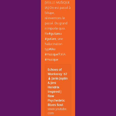
[VEILLE MUSIQUE
IA] On est passé à
l'étape,
réinventons le
passé. Du grand
n'importe quoi.
Re
#guitare
a
#guitare
, une
hallucination
typ
#IA
e
#musique
9;#IA.
#musique
Echoes of
Monterey '67
🎸 Janis Joplin
& Jimi
Hendrix
Inspired |
Raw
Psychedelic
Blues Soul
www.youtube.
com