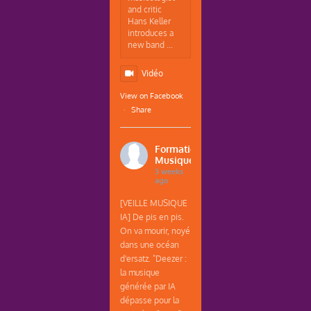
and critic
Hans Keller
introduces a
new band ...
Vidéo
View on Facebook
·
Share
Formations
Musique
3 weeks
ago
[VEILLE MUSIQUE
IA] De pis en pis.
On va mourir, noyé
dans une océan
d'ersatz. "Deezer :
la musique
générée par IA
dépasse pour la