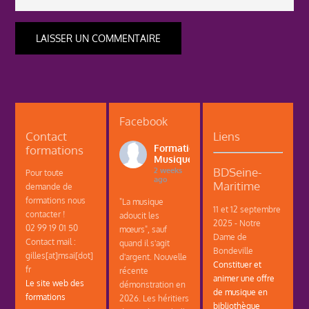
Facebook
Contact
Liens
formations
Formations
Musique
BDSeine-
2 weeks
Pour toute
ago
Maritime
demande de
formations nous
"La musique
11 et 12 septembre
contacter !
adoucit les
2025 - Notre
02 99 19 01 50
mœurs", sauf
Dame de
Contact mail :
quand il s'agit
Bondeville
gilles[at]msai[dot]
d'argent. Nouvelle
Constituer et
fr
récente
animer une offre
Le site web des
démonstration en
de musique en
formations
2026. Les héritiers
bibliothèque