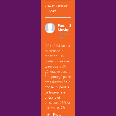
View on Facebook
·
Share
Formations
Musique
3 weeks
ago
[VEILLE IA] On est
au cœur de la
réflexion. "Un
contenu créé avec
le recours à l'IA
générative peut-il
être protégé par le
droit d'auteur ?
#IA
Conseil supérieur
de la propriété
littéraire et
artistique
(CSPLA)
urlr.me/Dt798F
Photo