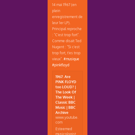
14 mai 1967 (en
plein
enregistrement de
leur 1er LP).
Principal reproche
: "C'est trop fort".
Comme disait Ted
Nugent : "Si c'est
trop fort, t'es trop
vieux".
#musique
#pinkfloyd
1967: Are
PINK FLOYD
too LOUD? |
The Look Of
The Week |
Classic BBC
Music | BBC
Archive
www.youtube.
com
Esteemed
musicologist