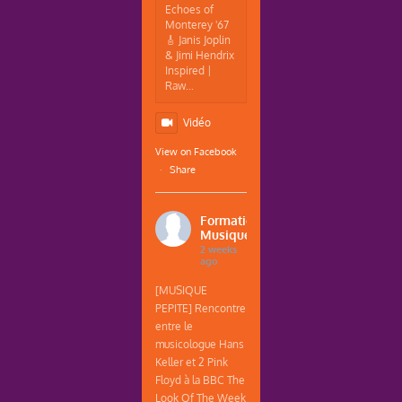
Echoes of
Monterey '67
🎸 Janis Joplin
& Jimi Hendrix
Inspired |
Raw...
Vidéo
View on Facebook
·
Share
Formations
Musique
2 weeks
ago
[MUSIQUE
PEPITE] Rencontre
entre le
musicologue Hans
Keller et 2 Pink
Floyd à la BBC The
Look Of The Week