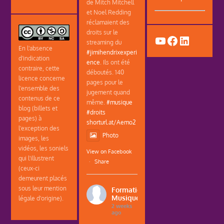
de Mitch Mitchell
et Noel Redding
réclamaient des
droits sur le
YouTube
Facebook
LinkedIn
streaming du
En l'absence
#jimihendrixexperi
d'indication
ence
. Ils ont été
contraire, cette
déboutés. 140
licence concerne
pages pour le
l'ensemble des
jugement quand
contenus de ce
même.
#musique
blog (billets et
#droits
pages) à
shorturl.at/Aemo2
l'exception des
Photo
images, les
vidéos, les soniels
View on Facebook
qui l'illustrent
·
Share
(ceux-ci
demeurent placés
sous leur mention
Formations
Musique
légale d'origine).
2 weeks
ago