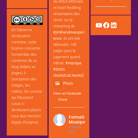
de Mitch Mitchell
et Noel Redding
réclamaient des
droits sur le
YouTube
Facebook
LinkedIn
streaming du
En l'absence
#jimihendrixexperi
d'indication
ence
. Ils ont été
contraire, cette
déboutés. 140
licence concerne
pages pour le
l'ensemble des
jugement quand
contenus de ce
même.
#musique
blog (billets et
#droits
pages) à
shorturl.at/Aemo2
l'exception des
Photo
images, les
vidéos, les soniels
View on Facebook
qui l'illustrent
·
Share
(ceux-ci
demeurent placés
sous leur mention
Formations
Musique
légale d'origine).
2 weeks
ago