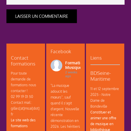
Facebook
Contact
Liens
formations
Formations
Musique
BDSeine-
2 weeks
Pour toute
ago
Maritime
demande de
formations nous
"La musique
11 et 12 septembre
contacter !
adoucit les
2025 - Notre
02 99 19 01 50
mœurs", sauf
Dame de
Contact mail :
quand il s'agit
Bondeville
gilles[at]msai[dot]
d'argent. Nouvelle
Constituer et
fr
récente
animer une offre
Le site web des
démonstration en
de musique en
formations
2026. Les héritiers
bibliothèque