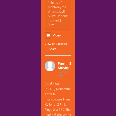
Echoes of
Monterey '67
🎸 Janis Joplin
& Jimi Hendrix
Inspired |
Raw...
Vidéo
View on Facebook
·
Share
Formations
Musique
2 weeks
ago
[MUSIQUE
PEPITE] Rencontre
entre le
musicologue Hans
Keller et 2 Pink
Floyd à la BBC The
Look Of The Week