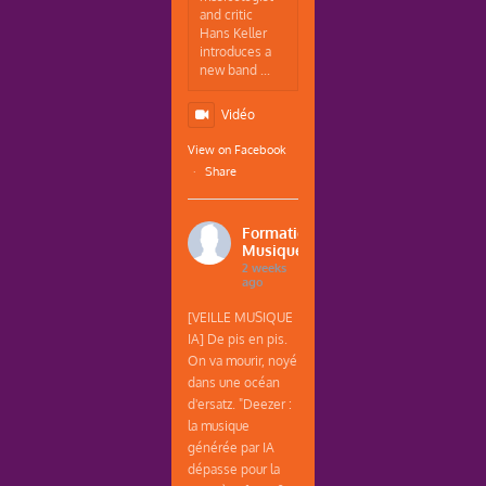
and critic
Hans Keller
introduces a
new band ...
Vidéo
View on Facebook
·
Share
Formations
Musique
2 weeks
ago
[VEILLE MUSIQUE
IA] De pis en pis.
On va mourir, noyé
dans une océan
d'ersatz. "Deezer :
la musique
générée par IA
dépasse pour la