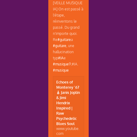
[VEILLE MUSIQUE
IA] On est passé à
l'étape,
réinventons le
passé. Du grand
n'importe quoi.
Re
#guitare
a
#guitare
, une
hallucination
typ
#IA
e
#musique
9;#IA.
#musique
Echoes of
Monterey '67
🎸 Janis Joplin
& Jimi
Hendrix
Inspired |
Raw
Psychedelic
Blues Soul
www.youtube.
com