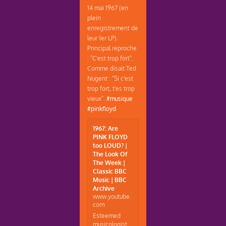
14 mai 1967 (en
plein
enregistrement de
leur 1er LP).
Principal reproche
: "C'est trop fort".
Comme disait Ted
Nugent : "Si c'est
trop fort, t'es trop
vieux".
#musique
#pinkfloyd
1967: Are
PINK FLOYD
too LOUD? |
The Look Of
The Week |
Classic BBC
Music | BBC
Archive
www.youtube.
com
Esteemed
musicologist