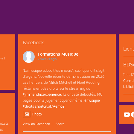
Facebook
Lien
Formations Musique
r !
2 weeks ago
BDSe
"La musique adoucit les mœurs", sauf quand il s'agit
11 et 
d'argent. Nouvelle récente démonstration en 2026.
Consti
Les héritiers de Mitch Mitchell et Noel Redding
biblio
réclamaient des droits sur le streaming du
#jimihendrixexperience
. Ils ont été déboutés. 140
pages pour le jugement quand même.
#musique
#droits
shorturl.at/Aemo2
Yo
F
Photo
illets
View on Facebook
·
Share
es