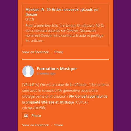
Musique IA : 50 % des nouveaux uploads sur
Deezer
urls.fr
Pour la première fois, la musique IA dépasse 50 %
des nouveaux uploads sur Deezer. Découvrez
comment Deezer lutte contre la fraude et protège
les artistes.
View on Facebook
·
Share
Formations Musique
2 weeks ago
[VEILLE IA] On est au cœur de la réflexion. "Un contenu
créé avec le recours à l'IA générative peut-il être
protégé par le droit d'auteur ?
#IA
Conseil supérieur de
la propriété littéraire et artistique
(CSPLA)
urlr.me/Dt798F
Photo
View on Facebook
·
Share