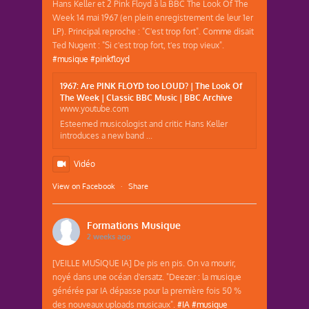
Hans Keller et 2 Pink Floyd à la BBC The Look Of The
Week 14 mai 1967 (en plein enregistrement de leur 1er
LP). Principal reproche : "C'est trop fort". Comme disait
Ted Nugent : "Si c'est trop fort, t'es trop vieux".
#musique
#pinkfloyd
1967: Are PINK FLOYD too LOUD? | The Look Of
The Week | Classic BBC Music | BBC Archive
www.youtube.com
Esteemed musicologist and critic Hans Keller
introduces a new band ...
Vidéo
View on Facebook
·
Share
Formations Musique
2 weeks ago
[VEILLE MUSIQUE IA] De pis en pis. On va mourir,
noyé dans une océan d'ersatz. "Deezer : la musique
générée par IA dépasse pour la première fois 50 %
des nouveaux uploads musicaux".
#IA
#musique