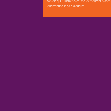
soniels qui l'illustrent (ceux-ci demeurent placés
leur mention légale d'origine).