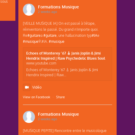
 sous
Formations Musique
2 weeks ago
[VEILLE MUSIQUE IA] On est passé à l'étape,
réinventons le passé. Du grand n'importe quoi.
Re
#guitare
a
#guitare
, une hallucination typ
#IA
e
#musique
9;#IA.
#musique
Echoes of Monterey '67 🎸 Janis Joplin & Jimi
Hendrix Inspired | Raw Psychedelic Blues Soul
www.youtube.com
Echoes of Monterey '67 🎸 Janis Joplin & Jimi
Hendrix Inspired | Raw...
Vidéo
View on Facebook
·
Share
Formations Musique
2 weeks ago
[MUSIQUE PEPITE] Rencontre entre le musicologue