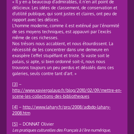
« Il y en a beaucoup d’admirables, il n’en ait point de
délicieux. Les idées de classement, de conservation et
d’utilité publique, qui sont justes et claires, ont peu de
rapport avec les délices.
L’homme moderne, comme il est exténué par l’énormité
de ses moyens techniques, est appauvri par l’excès
même de ces richesses.
Nos trésors nous accablent, et nous étourdissent. La
nécessité de les concentrer dans une demeure en
exaspère l’effet stupéfiant et triste. Si vaste soit le
palais, si apte, si bien ordonné soit-il, nous nous
trouvons toujours un peu perdus et désolés dans ces
galeries, seuls contre tant d’art. »
[3]
–
http://www.xaviergalaup.fr/blog/2010/02/09/mettre-en-
scene-les-collections-des-bibliotheques
[4]
–
http://www.lahary.fr/pro/2008/adbdp-lahary-
2008.htm
[5]
– DONNAT Olivier
Les pratiques culturelles des Français à l’ère numérique,