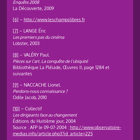
Enquête 2008
La Découverte, 2009
[6]
–
http://www.leschampslibres.fr
[7]
– LANGE Éric
Les premiers pas du cinéma
Lobster, 2003
[8]
– VALÉRY Paul.
Pièces sur l’art. La conquête de l’ubiquité
Bibliothèque La Pléiade, Œuvres II, page 1284 et
suivantes
[9]
– NACCACHE Lionel.
Perdons-nous connaissance ?
Odile Jacob, 2010
[10]
– Collectif
Les dirigeants face au changement
Éditions du Huitième jour, 2004
Source : AFP le 09-07-2004 :
http://www.observatoire-
medias.info/article.php3?id_article=225