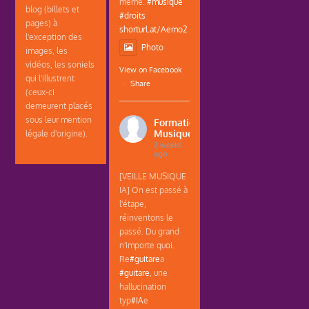
même.
#musique
blog (billets et
#droits
pages) à
shorturl.at/Aemo2
l'exception des
Photo
images, les
vidéos, les soniels
View on Facebook
qui l'illustrent
·
Share
(ceux-ci
demeurent placés
sous leur mention
Formations
Musique
légale d'origine).
2 weeks
ago
[VEILLE MUSIQUE
IA] On est passé à
l'étape,
réinventons le
passé. Du grand
n'importe quoi.
Re
#guitare
a
#guitare
, une
hallucination
typ
#IA
e