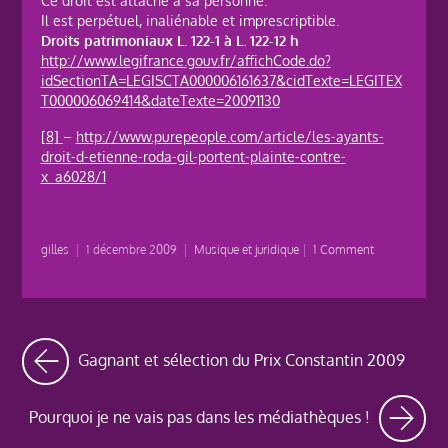
Ce droit est attaché à sa personne.
Il est perpétuel, inaliénable et imprescriptible.
Droits patrimoniaux L. 122-1 à L. 122-12 h
http://www.legifrance.gouv.fr/affichCode.do?
idSectionTA=LEGISCTA000006161637&cidTexte=LEGITEX
T000006069414&dateTexte=20091130
[8]
–
http://www.purepeople.com/article/les-ayants-
droit-d-etienne-roda-gil-portent-plainte-contre-
x_a6028/1
gilles
|
1 décembre 2009
|
Musique et juridique
|
1 Comment
Gagnant et sélection du Prix Constantin 2009
Pourquoi je ne vais pas dans les médiathèques !