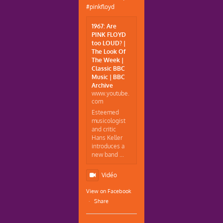
#pinkfloyd
1967: Are
PINK FLOYD
too LOUD? |
The Look Of
The Week |
Classic BBC
Music | BBC
Archive
www.youtube.
com
Esteemed
musicologist
and critic
Hans Keller
introduces a
new band ...
Vidéo
View on Facebook
·
Share