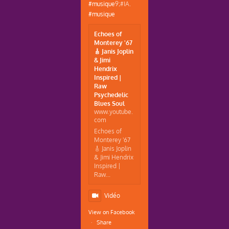
#musique
9;#IA.
#musique
Echoes of
Monterey '67
🎸 Janis Joplin
& Jimi
Hendrix
Inspired |
Raw
Psychedelic
Blues Soul
www.youtube.
com
Echoes of
Monterey '67
🎸 Janis Joplin
& Jimi Hendrix
Inspired |
Raw...
Vidéo
View on Facebook
·
Share