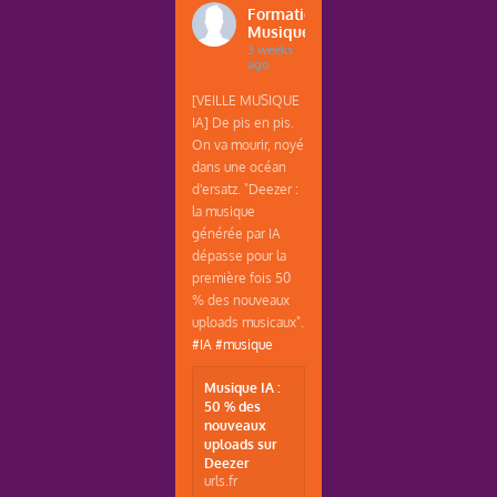
Formations
Musique
3 weeks
ago
[VEILLE MUSIQUE
IA] De pis en pis.
On va mourir, noyé
dans une océan
d'ersatz. "Deezer :
la musique
générée par IA
dépasse pour la
première fois 50
% des nouveaux
uploads musicaux".
#IA
#musique
Musique IA :
50 % des
nouveaux
uploads sur
Deezer
urls.fr