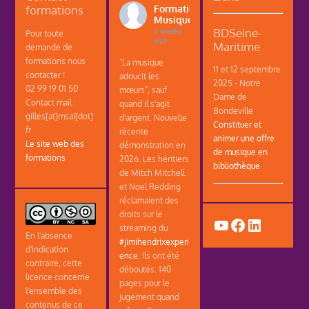
formations
Formations
Musique
BDSeine-
2 weeks
Pour toute
ago
Maritime
demande de
formations nous
"La musique
11 et 12 septembre
contacter !
adoucit les
2025 - Notre
02 99 19 01 50
mœurs", sauf
Dame de
Contact mail :
quand il s'agit
Bondeville
gilles[at]msai[dot]
d'argent. Nouvelle
Constituer et
fr
récente
animer une offre
Le site web des
démonstration en
de musique en
formations
2026. Les héritiers
bibliothèque
de Mitch Mitchell
et Noel Redding
réclamaient des
droits sur le
YouTube
Facebook
LinkedIn
streaming du
En l'absence
#jimihendrixexperi
d'indication
ence
. Ils ont été
contraire, cette
déboutés. 140
licence concerne
pages pour le
l'ensemble des
jugement quand
contenus de ce