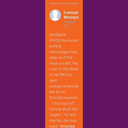
Formations
Musique
3 weeks
ago
[MUSIQUE
PEPITE] Rencontre
entre le
musicologue Hans
Keller et 2 Pink
Floyd à la BBC The
Look Of The Week
14 mai 1967 (en
plein
enregistrement de
leur 1er LP).
Principal reproche
: "C'est trop fort".
Comme disait Ted
Nugent : "Si c'est
trop fort, t'es trop
vieux".
#musique