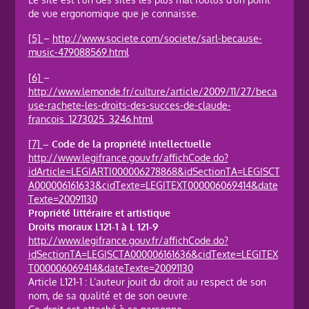
de vue ergonomique que je connaisse.
[5]
–
http://www.societe.com/societe/sarl-because-
music-479088569.html
[6]
–
http://www.lemonde.fr/culture/article/2009/11/27/beca
use-rachete-les-droits-des-succes-de-claude-
francois_1273025_3246.html
[7]
– Code de la propriété intellectuelle
http://www.legifrance.gouv.fr/affichCode.do?
idArticle=LEGIARTI000006278868&idSectionTA=LEGISCT
A000006161633&cidTexte=LEGITEXT000006069414&date
Texte=20091130
Propriété littéraire et artistique
Droits moraux L121-1 à L 121-9
http://www.legifrance.gouv.fr/affichCode.do?
idSectionTA=LEGISCTA000006161636&cidTexte=LEGITEX
T000006069414&dateTexte=20091130
Article L121-1 : L’auteur jouit du droit au respect de son
nom, de sa qualité et de son oeuvre.