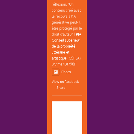
réflexion. "Un
contenu créé avec
le recours à l'IA
générative peut-il
être protégé par le
droit d'auteur ?
#IA
Conseil supérieur
de la propriété
littéraire et
artistique
(CSPLA)
urlr.me/Dt798F
Photo
View on Facebook
·
Share