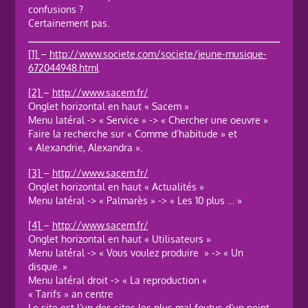
confusions ?
Certainement pas.
[1]
–
http://www.societe.com/societe/jeune-musique-
672044948.html
[2]
–
http://www.sacem.fr/
Onglet horizontal en haut « Sacem »
Menu latéral -> « Service » -> « Chercher une oeuvre »
Faire la recherche sur « Comme d’habitude » et
« Alexandrie, Alexandra ».
[3]
–
http://www.sacem.fr/
Onglet horizontal en haut « Actualités »
Menu latéral -> « Palmarès » -> « Les 10 plus … »
[4]
–
http://www.sacem.fr/
Onglet horizontal en haut « Utilisateurs »
Menu latéral -> « Vous voulez produire » -> « Un
disque. »
Menu latéral droit -> « La reproduction «
« Tarifs » an centre
Le site est l’un des sites les plus mal foutus d’un point