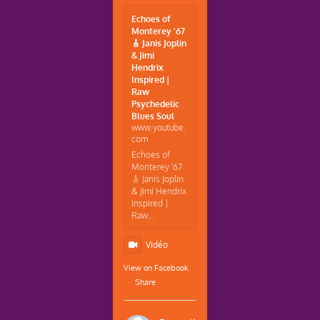
Echoes of
Monterey '67
🎸 Janis Joplin
& Jimi
Hendrix
Inspired |
Raw
Psychedelic
Blues Soul
www.youtube.
com
Echoes of
Monterey '67
🎸 Janis Joplin
& Jimi Hendrix
Inspired |
Raw...
Vidéo
View on Facebook
·
Share