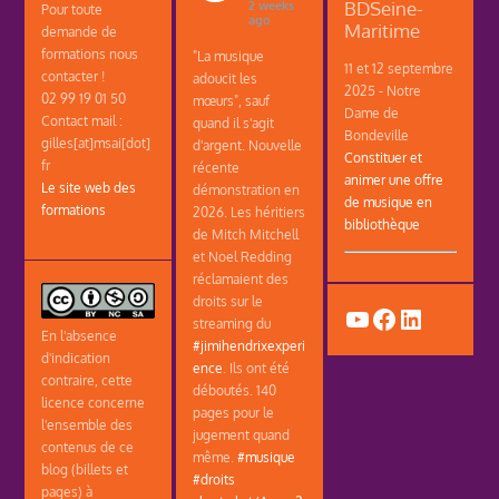
BDSeine-
2 weeks
Pour toute
ago
Maritime
demande de
formations nous
"La musique
11 et 12 septembre
contacter !
adoucit les
2025 - Notre
02 99 19 01 50
mœurs", sauf
Dame de
Contact mail :
quand il s'agit
Bondeville
gilles[at]msai[dot]
d'argent. Nouvelle
Constituer et
fr
récente
animer une offre
Le site web des
démonstration en
de musique en
formations
2026. Les héritiers
bibliothèque
de Mitch Mitchell
et Noel Redding
réclamaient des
droits sur le
YouTube
Facebook
LinkedIn
streaming du
En l'absence
#jimihendrixexperi
d'indication
ence
. Ils ont été
contraire, cette
déboutés. 140
licence concerne
pages pour le
l'ensemble des
jugement quand
contenus de ce
même.
#musique
blog (billets et
#droits
pages) à