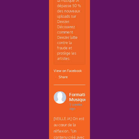
la musique IA
dépasse 50 %
des nouveaux
uploads sur
Deezer.
Découvrez
comment
Deezer lutte
contre la
fraude et
protège les
artistes.
View on Facebook
·
Share
Formations
Musique
3 weeks
ago
[VEILLE IA] On est
au cœur de la
réflexion. "Un
contenu créé avec