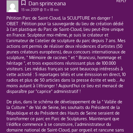
REPLY
Dan sprinceana
15 mai 2009 @ 11 h 18 min
Pétition Parc de Saint-Cloud, la SCULPTURE en danger !
OBJET : Pétition pour la sauvegarde du lieu de création dédié
à l’art plastique du Parc de Saint-Cloud, lieu peut-être unique
en France. Sculpteur moi-même, je suis le créateur et
l’animateur de l’atelier de sculpture du parc depuis 7 ans. Mes
actions ont permis de réaliser deux résidences d’artistes (50
jeunes créateurs européens), deux concours internationaux de
sculpture, " Mémoire de racines " et " Brancusi, hommage et
héritage ", et trois expositions réunissant plus de 100.000
visiteurs. Les médias français se sont beaucoup intéressés à
cette activité : 5 reportages télés et une émission en direct, 10
radios et plus de 50 articles dans la presse écrite et web… Au
moins autant à l’étranger ! Aujourd’hui ce lieu est menacé de
disparaître par "caprice" administratif !
De plus, dans le schéma de développement de la " Vallée de
la Culture " de Val de Seine, les souhaits du Président de la
République et du Président des Hauts de Seine seraient de
transformer ce parc en Parc de Sculptures. Maintenant que
l’édifice commence à se construire, l’administrateur du
domaine national de Saint-Cloud, par orgueil et rancune sans