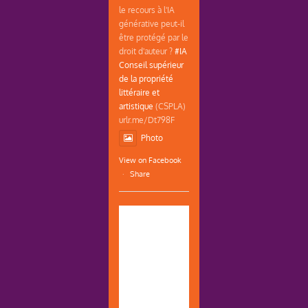
le recours à l'IA
générative peut-il
être protégé par le
droit d'auteur ?
#IA
Conseil supérieur
de la propriété
littéraire et
artistique
(CSPLA)
urlr.me/Dt798F
Photo
View on Facebook
·
Share