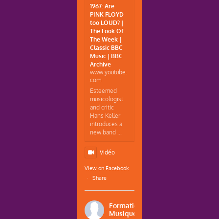
1967: Are
PINK FLOYD
too LOUD? |
The Look Of
The Week |
Classic BBC
Music | BBC
Archive
www.youtube.
com
Esteemed
musicologist
and critic
Hans Keller
introduces a
new band ...
Vidéo
View on Facebook
·
Share
Formations
Musique