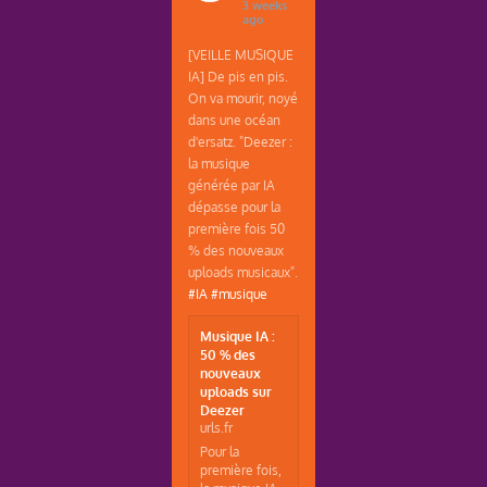
3 weeks
ago
[VEILLE MUSIQUE
IA] De pis en pis.
On va mourir, noyé
dans une océan
d'ersatz. "Deezer :
la musique
générée par IA
dépasse pour la
première fois 50
% des nouveaux
uploads musicaux".
#IA
#musique
Musique IA :
50 % des
nouveaux
uploads sur
Deezer
urls.fr
Pour la
première fois,