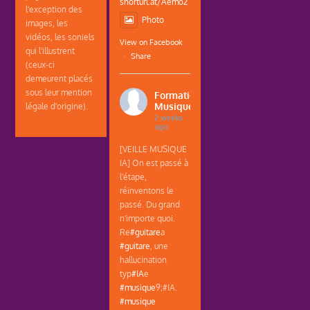
shorturl.at/Aemo2
l'exception des
Photo
images, les
vidéos, les soniels
View on Facebook
qui l'illustrent
·
Share
(ceux-ci
demeurent placés
sous leur mention
Formations
Musique
légale d'origine).
2 weeks
ago
[VEILLE MUSIQUE
IA] On est passé à
l'étape,
réinventons le
passé. Du grand
n'importe quoi.
Re
#guitare
a
#guitare
, une
hallucination
typ
#IA
e
#musique
9;#IA.
#musique