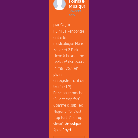
Formations
Musique
3 weeks
ago
[MUSIQUE
PEPITE] Rencontre
entre le
musicologue Hans
Keller et 2 Pink
Floyd à la BBC The
Look Of The Week
14 mai 1967 (en
plein
enregistrement de
leur 1er LP).
Principal reproche
: "C'est trop fort".
Comme disait Ted
Nugent : "Si c'est
trop fort, t'es trop
vieux".
#musique
#pinkfloyd