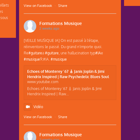
illets
View on Facebook
·
Share
es
 sous
Formations Musique
2 weeks ago
[VEILLE MUSIQUE IA] On est passé à l'étape,
réinventons le passé. Du grand n'importe quoi.
Re
#guitare
a
#guitare
, une hallucination typ
#IA
e
#musique
9;#IA.
#musique
Echoes of Monterey '67 🎸 Janis Joplin & Jimi
Hendrix Inspired | Raw Psychedelic Blues Soul
www.youtube.com
Echoes of Monterey '67 🎸 Janis Joplin & Jimi
Hendrix Inspired | Raw...
Vidéo
View on Facebook
·
Share
Formations Musique
2 weeks ago