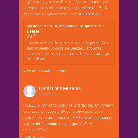
noyé dans une océan d'ersatz. "Deezer : la musique
générée par IA dépasse pour la première fois 50 %
des nouveaux uploads musicaux".
#IA
#musique
Musique IA : 50 % des nouveaux uploads sur
Deezer
urls.fr
Pour la première fois, la musique IA dépasse 50 %
des nouveaux uploads sur Deezer. Découvrez
comment Deezer lutte contre la fraude et protège
les artistes.
View on Facebook
·
Share
Formations Musique
2 weeks ago
[VEILLE IA] On est au cœur de la réflexion. "Un contenu
créé avec le recours à l'IA générative peut-il être
protégé par le droit d'auteur ?
#IA
Conseil supérieur de
la propriété littéraire et artistique
(CSPLA)
urlr.me/Dt798F
Photo