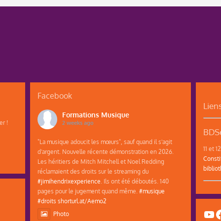
Facebook
Lien
Formations Musique
r !
2 weeks ago
BDSe
"La musique adoucit les mœurs", sauf quand il s'agit
11 et 
d'argent. Nouvelle récente démonstration en 2026.
Consti
Les héritiers de Mitch Mitchell et Noel Redding
biblio
réclamaient des droits sur le streaming du
#jimihendrixexperience
. Ils ont été déboutés. 140
pages pour le jugement quand même.
#musique
#droits
shorturl.at/Aemo2
Yo
F
Photo