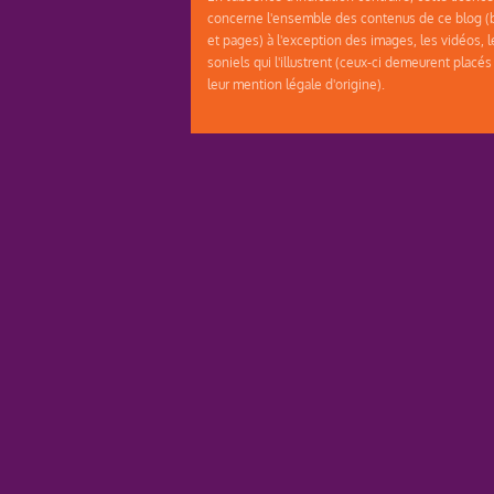
concerne l'ensemble des contenus de ce blog (b
et pages) à l'exception des images, les vidéos, l
soniels qui l'illustrent (ceux-ci demeurent placés
leur mention légale d'origine).