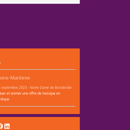
s
ine-Maritime
12 septembre 2025 - Notre Dame de Bondeville
tuer et animer une offre de musique en
thèque
uTube
acebook
LinkedIn