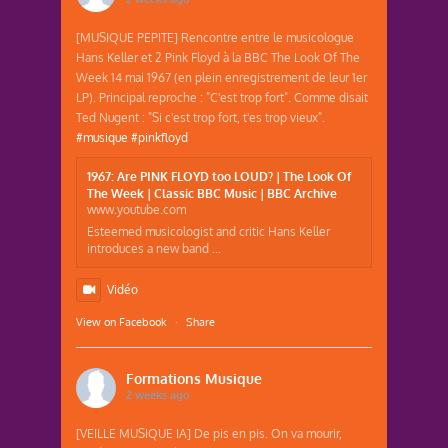
[MUSIQUE PEPITE] Rencontre entre le musicologue
Hans Keller et 2 Pink Floyd à la BBC The Look Of The
Week 14 mai 1967 (en plein enregistrement de leur 1er
LP). Principal reproche : "C'est trop fort". Comme disait
Ted Nugent : "Si c'est trop fort, t'es trop vieux".
#musique
#pinkfloyd
1967: Are PINK FLOYD too LOUD? | The Look Of
The Week | Classic BBC Music | BBC Archive
www.youtube.com
Esteemed musicologist and critic Hans Keller
introduces a new band ...
Vidéo
View on Facebook
·
Share
Formations Musique
2 weeks ago
[VEILLE MUSIQUE IA] De pis en pis. On va mourir,