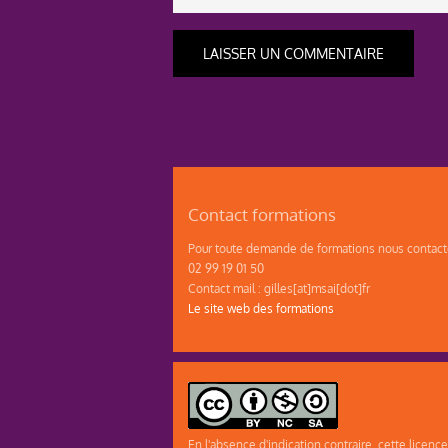
Contact formations
Pour toute demande de formations nous contacte
02 99 19 01 50
Contact mail : gilles[at]msai[dot]fr
Le site web des formations
En l'absence d'indication contraire, cette licence