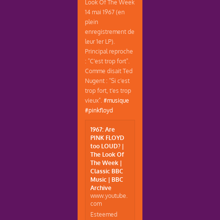
Look Of The Week
14 mai 1967 (en
plein
enregistrement de
leur 1er LP).
Principal reproche
: "C'est trop fort".
Comme disait Ted
Nugent : "Si c'est
trop fort, t'es trop
vieux".
#musique
#pinkfloyd
1967: Are
PINK FLOYD
too LOUD? |
The Look Of
The Week |
Classic BBC
Music | BBC
Archive
www.youtube.
com
Esteemed