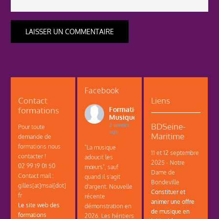
Facebook
Contact
Liens
formations
Formations
Musique
BDSeine-
2 weeks
Pour toute
ago
Maritime
demande de
formations nous
"La musique
11 et 12 septembre
contacter !
adoucit les
2025 - Notre
02 99 19 01 50
mœurs", sauf
Dame de
Contact mail :
quand il s'agit
Bondeville
gilles[at]msai[dot]
d'argent. Nouvelle
Constituer et
fr
récente
animer une offre
Le site web des
démonstration en
de musique en
formations
2026. Les héritiers