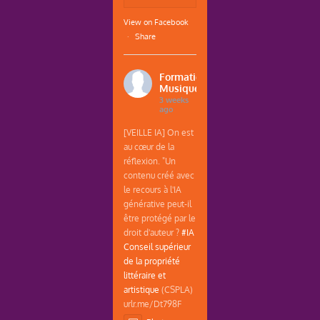
View on Facebook
·
Share
Formations
Musique
3 weeks
ago
[VEILLE IA] On est
au cœur de la
réflexion. "Un
contenu créé avec
le recours à l'IA
générative peut-il
être protégé par le
droit d'auteur ?
#IA
Conseil supérieur
de la propriété
littéraire et
artistique
(CSPLA)
urlr.me/Dt798F