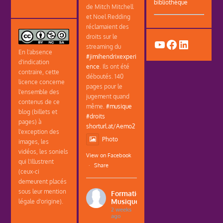
bibliothèque
de Mitch Mitchell
et Noel Redding
réclamaient des
droits sur le
YouTube
Facebook
LinkedIn
streaming du
En l'absence
#jimihendrixexperi
d'indication
ence
. Ils ont été
contraire, cette
déboutés. 140
licence concerne
pages pour le
l'ensemble des
jugement quand
contenus de ce
même.
#musique
blog (billets et
#droits
pages) à
shorturl.at/Aemo2
l'exception des
Photo
images, les
vidéos, les soniels
View on Facebook
qui l'illustrent
·
Share
(ceux-ci
demeurent placés
sous leur mention
Formations
Musique
légale d'origine).
2 weeks
ago