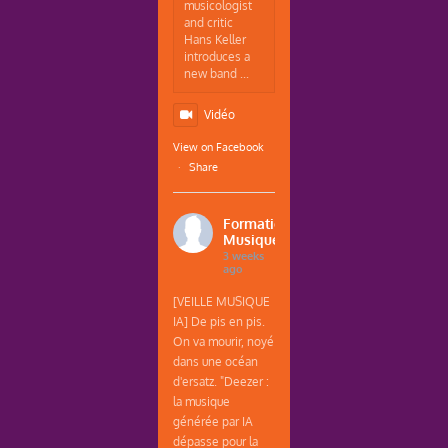
musicologist
and critic
Hans Keller
introduces a
new band ...
Vidéo
View on Facebook
·
Share
Formations
Musique
3 weeks
ago
[VEILLE MUSIQUE
IA] De pis en pis.
On va mourir, noyé
dans une océan
d'ersatz. "Deezer :
la musique
générée par IA
dépasse pour la