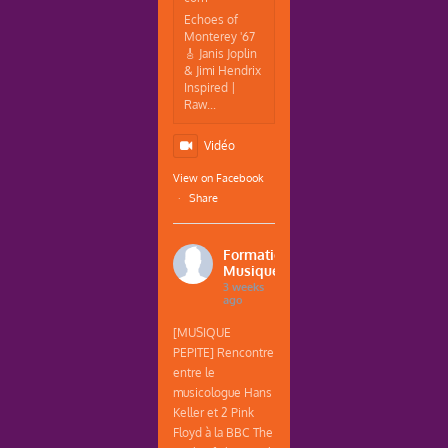
Echoes of
Monterey '67
🎸 Janis Joplin
& Jimi Hendrix
Inspired |
Raw...
Vidéo
View on Facebook
·
Share
Formations
Musique
3 weeks
ago
[MUSIQUE
PEPITE] Rencontre
entre le
musicologue Hans
Keller et 2 Pink
Floyd à la BBC The