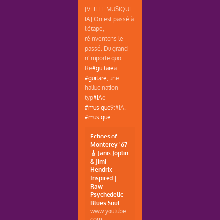
[VEILLE MUSIQUE
IA] On est passé à
l'étape,
réinventons le
passé. Du grand
n'importe quoi.
Re
#guitare
a
#guitare
, une
hallucination
typ
#IA
e
#musique
9;#IA.
#musique
Echoes of
Monterey '67
🎸 Janis Joplin
& Jimi
Hendrix
Inspired |
Raw
Psychedelic
Blues Soul
www.youtube.
com