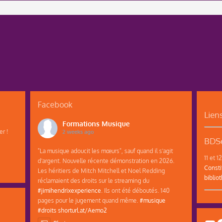
Facebook
Lien
Formations Musique
r !
2 weeks ago
BDSe
"La musique adoucit les mœurs", sauf quand il s'agit
11 et 
d'argent. Nouvelle récente démonstration en 2026.
Consti
Les héritiers de Mitch Mitchell et Noel Redding
biblio
réclamaient des droits sur le streaming du
#jimihendrixexperience
. Ils ont été déboutés. 140
pages pour le jugement quand même.
#musique
#droits
shorturl.at/Aemo2