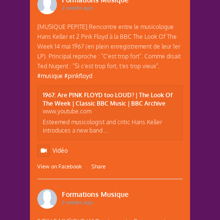
2 weeks ago
[MUSIQUE PEPITE] Rencontre entre le musicologue
Hans Keller et 2 Pink Floyd à la BBC The Look Of The
Week 14 mai 1967 (en plein enregistrement de leur 1er
LP). Principal reproche : "C'est trop fort". Comme disait
Ted Nugent : "Si c'est trop fort, t'es trop vieux".
#musique
#pinkfloyd
1967: Are PINK FLOYD too LOUD? | The Look Of
The Week | Classic BBC Music | BBC Archive
www.youtube.com
Esteemed musicologist and critic Hans Keller
introduces a new band ...
Vidéo
View on Facebook
·
Share
Formations Musique
2 weeks ago