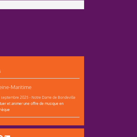
s
ine-Maritime
12 septembre 2025 - Notre Dame de Bondeville
tuer et animer une offre de musique en
thèque