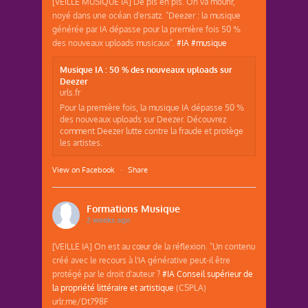
[VEILLE MUSIQUE IA] De pis en pis. On va mourir,
noyé dans une océan d'ersatz. "Deezer : la musique
générée par IA dépasse pour la première fois 50 %
des nouveaux uploads musicaux".
#IA
#musique
Musique IA : 50 % des nouveaux uploads sur
Deezer
urls.fr
Pour la première fois, la musique IA dépasse 50 %
des nouveaux uploads sur Deezer. Découvrez
comment Deezer lutte contre la fraude et protège
les artistes.
View on Facebook
·
Share
Formations Musique
2 weeks ago
[VEILLE IA] On est au cœur de la réflexion. "Un contenu
créé avec le recours à l'IA générative peut-il être
protégé par le droit d'auteur ?
#IA
Conseil supérieur de
la propriété littéraire et artistique
(CSPLA)
urlr.me/Dt798F