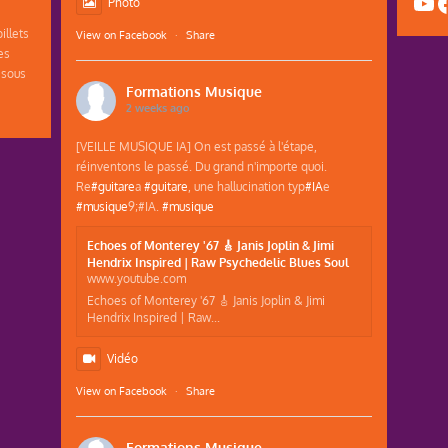
Yo
F
Photo
illets
View on Facebook
·
Share
es
 sous
Formations Musique
2 weeks ago
[VEILLE MUSIQUE IA] On est passé à l'étape,
réinventons le passé. Du grand n'importe quoi.
Re
#guitare
a
#guitare
, une hallucination typ
#IA
e
#musique
9;#IA.
#musique
Echoes of Monterey '67 🎸 Janis Joplin & Jimi
Hendrix Inspired | Raw Psychedelic Blues Soul
www.youtube.com
Echoes of Monterey '67 🎸 Janis Joplin & Jimi
Hendrix Inspired | Raw...
Vidéo
View on Facebook
·
Share
Formations Musique