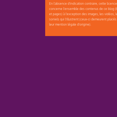
En l'absence d'indication contraire, cette licence
concerne l'ensemble des contenus de ce blog (b
et pages) à l'exception des images, les vidéos, l
soniels qui l'illustrent (ceux-ci demeurent placés
leur mention légale d'origine).