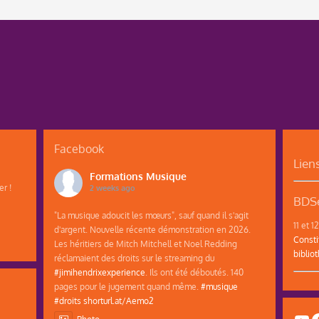
Facebook
Lien
Formations Musique
r !
2 weeks ago
BDSe
"La musique adoucit les mœurs", sauf quand il s'agit
11 et 
d'argent. Nouvelle récente démonstration en 2026.
Consti
Les héritiers de Mitch Mitchell et Noel Redding
biblio
réclamaient des droits sur le streaming du
#jimihendrixexperience
. Ils ont été déboutés. 140
pages pour le jugement quand même.
#musique
#droits
shorturl.at/Aemo2
Photo