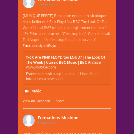
3 weeks ago
[MUSIQUE PEPITE] Rencontre entre le musicologue
Hans Keller et 2 Pink Floyd à la BBC The Look Of The
Week 14 mai 1967 (en plein enregistrement de leur 1er
LP). Principal reproche : "C'est trop fort". Comme disait
Ted Nugent : "Si c'est trop fort, t'es trop vieux".
#musique
#pinkfloyd
1967: Are PINK FLOYD too LOUD? | The Look Of
The Week | Classic BBC Music | BBC Archive
www.youtube.com
Esteemed musicologist and critic Hans Keller
introduces a new band ...
Vidéo
View on Facebook
·
Share
Formations Musique
3 weeks ago
[VEILLE MUSIQUE IA] De pis en pis. On va mourir,