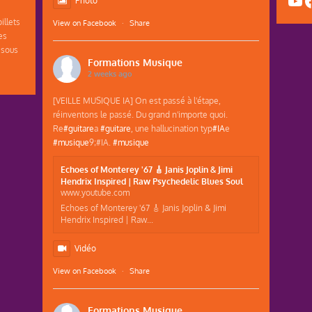
Yo
F
illets
View on Facebook
·
Share
es
 sous
Formations Musique
2 weeks ago
[VEILLE MUSIQUE IA] On est passé à l'étape,
réinventons le passé. Du grand n'importe quoi.
Re
#guitare
a
#guitare
, une hallucination typ
#IA
e
#musique
9;#IA.
#musique
Echoes of Monterey '67 🎸 Janis Joplin & Jimi
Hendrix Inspired | Raw Psychedelic Blues Soul
www.youtube.com
Echoes of Monterey '67 🎸 Janis Joplin & Jimi
Hendrix Inspired | Raw...
Vidéo
View on Facebook
·
Share
Formations Musique