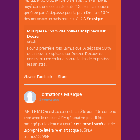
noyé dans une océan d'ersatz. "Deezer : la musique
générée par IA dépasse pour la première fois 50 %
des nouveaux uploads musicaux".
#IA
#musique
Musique IA : 50 % des nouveaux uploads sur
Deezer
urls.fr
Pour la première fois, la musique IA dépasse 50 %
des nouveaux uploads sur Deezer. Découvrez
comment Deezer lutte contre la fraude et protège
les artistes.
View on Facebook
·
Share
Formations Musique
3 weeks ago
[VEILLE IA] On est au cœur de la réflexion. "Un contenu
créé avec le recours à l'IA générative peut-il être
protégé par le droit d'auteur ?
#IA
Conseil supérieur de
la propriété littéraire et artistique
(CSPLA)
urlr.me/Dt798F