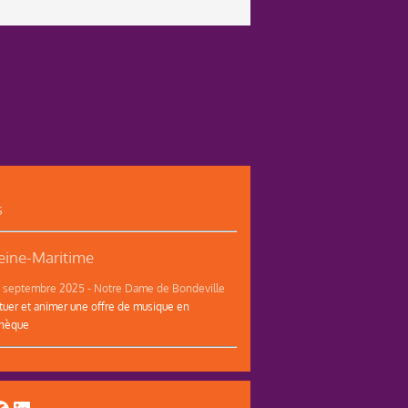
s
ine-Maritime
12 septembre 2025 - Notre Dame de Bondeville
tuer et animer une offre de musique en
thèque