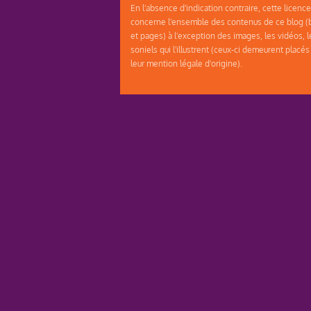
En l'absence d'indication contraire, cette licence
concerne l'ensemble des contenus de ce blog (b
et pages) à l'exception des images, les vidéos, l
soniels qui l'illustrent (ceux-ci demeurent placés
leur mention légale d'origine).