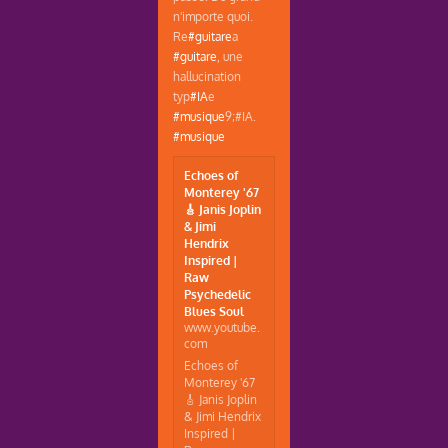
n'importe quoi.
Re
#guitare
a
#guitare
, une
hallucination
typ
#IA
e
#musique
9;#IA.
#musique
Echoes of
Monterey '67
🎸 Janis Joplin
& Jimi
Hendrix
Inspired |
Raw
Psychedelic
Blues Soul
www.youtube.
com
Echoes of
Monterey '67
🎸 Janis Joplin
& Jimi Hendrix
Inspired |