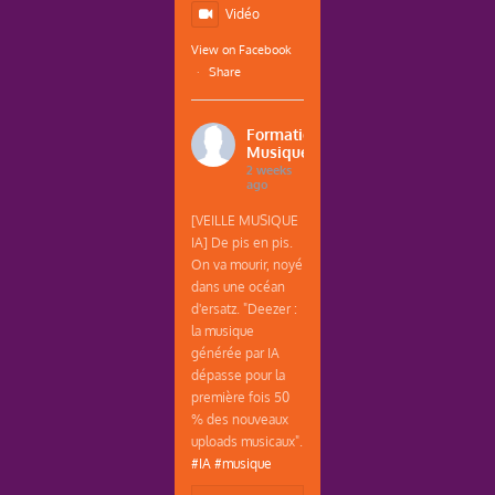
Vidéo
View on Facebook
·
Share
Formations
Musique
2 weeks
ago
[VEILLE MUSIQUE
IA] De pis en pis.
On va mourir, noyé
dans une océan
d'ersatz. "Deezer :
la musique
générée par IA
dépasse pour la
première fois 50
% des nouveaux
uploads musicaux".
#IA
#musique