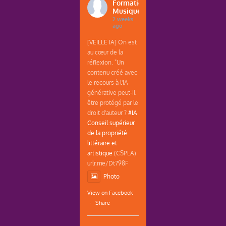
Formations
Musique
2 weeks
ago
[VEILLE IA] On est
au cœur de la
réflexion. "Un
contenu créé avec
le recours à l'IA
générative peut-il
être protégé par le
droit d'auteur ?
#IA
Conseil supérieur
de la propriété
littéraire et
artistique
(CSPLA)
urlr.me/Dt798F
Photo
View on Facebook
·
Share