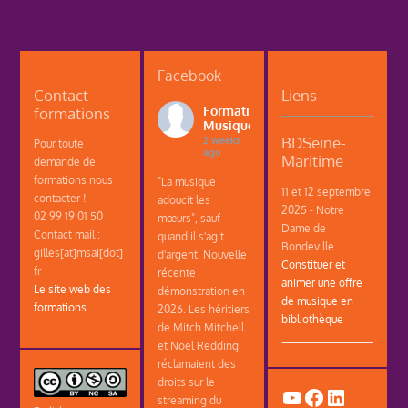
Facebook
Contact
Liens
formations
Formations
Musique
BDSeine-
2 weeks
Pour toute
ago
Maritime
demande de
formations nous
"La musique
11 et 12 septembre
contacter !
adoucit les
2025 - Notre
02 99 19 01 50
mœurs", sauf
Dame de
Contact mail :
quand il s'agit
Bondeville
gilles[at]msai[dot]
d'argent. Nouvelle
Constituer et
fr
récente
animer une offre
Le site web des
démonstration en
de musique en
formations
2026. Les héritiers
bibliothèque
de Mitch Mitchell
et Noel Redding
réclamaient des
droits sur le
YouTube
Facebook
LinkedIn
streaming du