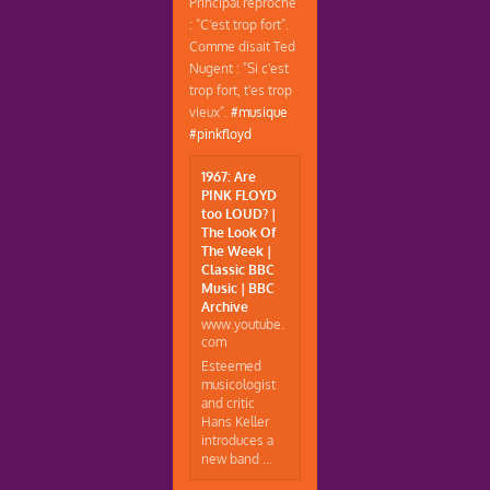
Principal reproche
: "C'est trop fort".
Comme disait Ted
Nugent : "Si c'est
trop fort, t'es trop
vieux".
#musique
#pinkfloyd
1967: Are
PINK FLOYD
too LOUD? |
The Look Of
The Week |
Classic BBC
Music | BBC
Archive
www.youtube.
com
Esteemed
musicologist
and critic
Hans Keller
introduces a
new band ...