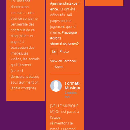
En l'absence
#jimihendrixexperi
d'indication
ence
. Ils ont été
contraire, cette
déboutés. 140
licence concerne
pages pour le
l'ensemble des
jugement quand
contenus de ce
même.
#musique
blog (billets et
#droits
pages) à
shorturl.at/Aemo2
l'exception des
Photo
images, les
vidéos, les soniels
View on Facebook
qui l'illustrent
·
Share
(ceux-ci
demeurent placés
sous leur mention
Formations
Musique
légale d'origine).
2 weeks
ago
[VEILLE MUSIQUE
IA] On est passé à
l'étape,
réinventons le
passé. Du grand