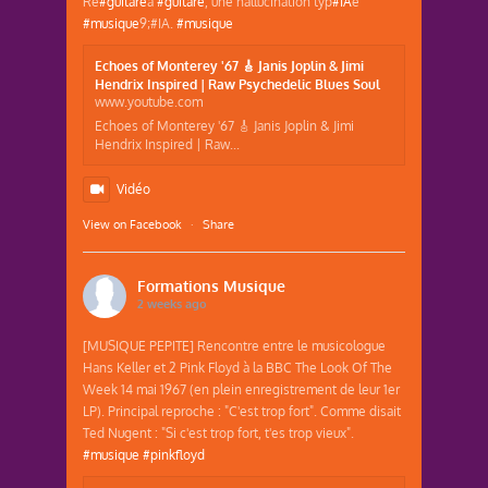
Re
#guitare
a
#guitare
, une hallucination typ
#IA
e
#musique
9;#IA.
#musique
Echoes of Monterey '67 🎸 Janis Joplin & Jimi
Hendrix Inspired | Raw Psychedelic Blues Soul
www.youtube.com
Echoes of Monterey '67 🎸 Janis Joplin & Jimi
Hendrix Inspired | Raw...
Vidéo
View on Facebook
·
Share
Formations Musique
2 weeks ago
[MUSIQUE PEPITE] Rencontre entre le musicologue
Hans Keller et 2 Pink Floyd à la BBC The Look Of The
Week 14 mai 1967 (en plein enregistrement de leur 1er
LP). Principal reproche : "C'est trop fort". Comme disait
Ted Nugent : "Si c'est trop fort, t'es trop vieux".
#musique
#pinkfloyd