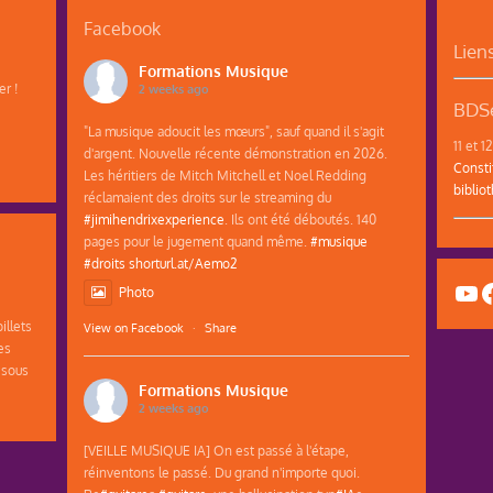
Facebook
Lien
Formations Musique
r !
2 weeks ago
BDSe
"La musique adoucit les mœurs", sauf quand il s'agit
11 et 
d'argent. Nouvelle récente démonstration en 2026.
Consti
Les héritiers de Mitch Mitchell et Noel Redding
biblio
réclamaient des droits sur le streaming du
#jimihendrixexperience
. Ils ont été déboutés. 140
pages pour le jugement quand même.
#musique
#droits
shorturl.at/Aemo2
Yo
F
Photo
illets
View on Facebook
·
Share
es
 sous
Formations Musique
2 weeks ago
[VEILLE MUSIQUE IA] On est passé à l'étape,
réinventons le passé. Du grand n'importe quoi.