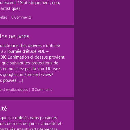
olescent ? Statistiquement, non,
artistiques.
elles
|
0 Comments
 les oeuvres
fonctionner les œuvres » utilisée
eu » Journée d’étude VDL –
010 L’animation ci-dessus provient
e que suivant les protections de
 ne puissiez pas la voir. Utilisez
docs.google.com/present/view?
 pouvez […]
e et médiathèques
|
0 Comments
ité
ue j’ai utilisés dans plusieurs
ors du mois de juin. « Ubiquité et
 mots résumant parfaitement la