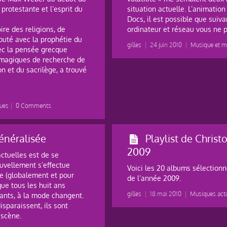
protestante et l’esprit du
situation actuelle. L’animatio
Docs, il est possible que suiva
ire des religions, de
ordinateur et réseau vous ne pu
uté avec la prophétie du
gilles
|
24 juin 2010
|
Musique et m
vec la pensée grecque
s magiques de recherche de
n et du sacrilège, a trouvé
ues
|
0 Comments
généralisée
Playlist de Christ
2009
ctuelles est de se
uvellement s’effectue
Voici les 20 albums sélectionn
ne (globalement et pour
de l’année 2009.
 que tous les huit ans
gilles
|
18 mai 2010
|
Musiques actu
ants, à la mode changent.
isparaissent, ils sont
 scène.