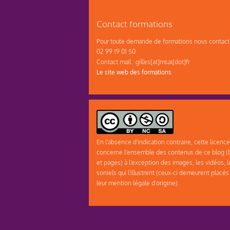
Contact formations
Pour toute demande de formations nous contacte
02 99 19 01 50
Contact mail : gilles[at]msai[dot]fr
Le site web des formations
En l'absence d'indication contraire, cette licence
concerne l'ensemble des contenus de ce blog (b
et pages) à l'exception des images, les vidéos, l
soniels qui l'illustrent (ceux-ci demeurent placés
leur mention légale d'origine).