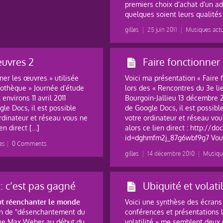
premiers choix d’achat d’un ad
quelques soient leurs qualités 
gilles
|
25 juin 2011
|
Musiques actu
euvres 2
Faire fonctionner
ner les œuvres » utilisée
Voici ma présentation « Faire 
iothèque » Journée d’étude
lors des « Rencontres du 3e li
nvirons 11 avril 2011
Bourgoin-Jallieu 13 décembre 2
le Docs, il est possible
de Google Docs, il est possibl
ordinateur et réseau vous ne
votre ordinateur et réseau vous
ien direct […]
alors ce lien direct : http://
id=dghmfm2j_87g6wbf9g7 Vous
es
|
0 Comments
gilles
|
14 décembre 2010
|
Musiqu
 c’est pas gagné
Ubiquité et volatil
aut réenchanter le monde
Voici une synthèse des écrans q
ion de "désenchantement du
conférences et présentations l
gue Max Weber au début du
volatilité » me semblent deux