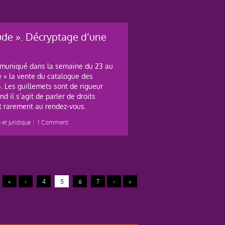
de ». Décryptage d’une
muniqué dans la semaine du 23 au
 « la vente du catalogue des
. Les guillemets sont de rigueur
d il s’agit de parler de droits
t rarement au rendez-vous.
et juridique
|
1 Comment
«
‹
4
5
6
7
›
»