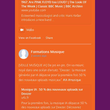
1967: Are PINK FLOYD too LOUD? | The Look Of
The Week | Classic BBC Music | BBC Archive
www.youtube.com
Esteemed musicologist and critic Hans Keller
introduces a new band ...
Vidéo
View on Facebook
·
Share
Formations Musique
2 weeks ago
[VEILLE MUSIQUE IA] De pis en pis. On va mourir,
noyé dans une océan d'ersatz. "Deezer : la musique
générée par IA dépasse pour la première fois 50 %
des nouveaux uploads musicaux".
#IA
#musique
Musique IA : 50 % des nouveaux uploads sur
Deezer
urls.fr
Pour la première fois, la musique IA dépasse 50 %
des nouveaux uploads sur Deezer. Découvrez