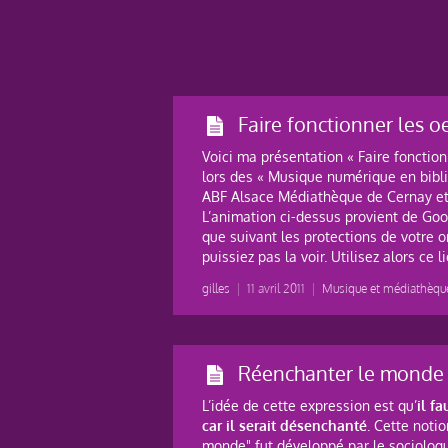
Faire fonctionner les o
Voici ma présentation « Faire fonction
lors des « Musique numérique en bibl
ABF Alsace Médiathèque de Cernay et e
L’animation ci-dessus provient de Goog
que suivant les protections de votre 
puissiez pas la voir. Utilisez alors ce l
gilles
|
11 avril 2011
|
Musique et médiathèqu
Réenchanter le monde :
L’idée de cette expression est qu’
il f
car il serait désenchanté
. Cette not
monde" fut développé par le sociolo