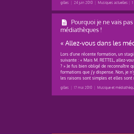
gilles
|
24 juin 2010
|
Musiques actuelles
|
Pourquoi je ne vais pas
médiathèques !
« Allez-vous dans les mé
Lors d’une récente formation, un stag
suivante : « Mais M. RETTEL, allez-v
? » Je fus bien obligé de reconnaître q
formations que j’y dispense. Non, je n’
les raisons sont simples et elles sont 
gilles
|
17 mai 2010
|
Musique et médiathèq