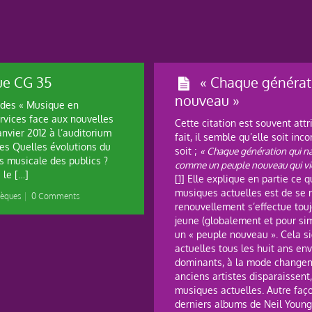
ue CG 35
« Chaque générat
nouveau »
s des « Musique en
services face aux nouvelles
Cette citation est souvent attr
anvier 2012 à l’auditorium
fait, il semble qu’elle soit in
es Quelles évolutions du
soit ;
« Chaque génération qui naî
s musicale des publics ?
comme un peuple nouveau qui vient
 le […]
[1]
Elle explique en partie ce qu
musiques actuelles est de se r
hèques
|
0 Comments
renouvellement s’effectue touj
jeune (globalement et pour simp
un « peuple nouveau ». Cela s
actuelles tous les huit ans env
dominants, à la mode changent.
anciens artistes disparaissent,
musiques actuelles. Autre faço
derniers albums de Neil Young 