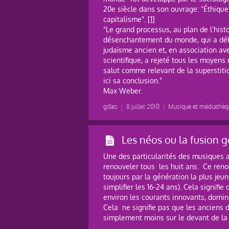
20e siècle dans son ouvrage: "Éthique 
capitalisme".
[1]
"Le grand processus, au plan de l’histo
désenchantement du monde, qui a déb
judaïsme ancien et, en association a
scientifique, a rejeté tous les moyen
salut comme relevant de la superstitio
ici sa conclusion."
Max Weber.
gilles
|
8 juillet 2010
|
Musique et médiathèq
Les néos ou la fusion 
Une des particularités des musiques a
renouveler tous les huit ans. Ce reno
toujours par la génération la plus jeu
simplifier les 16-24 ans). Cela signifie
environ les courants innovants, domin
Cela ne signifie pas que les anciens d
simplement moins sur le devant de la