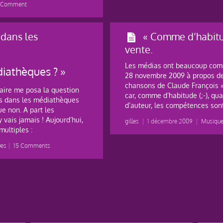
1 Comment
 dans les
« Comme d’habitu
vente.
Les médias ont beaucoup com
diathèques ? »
28 novembre 2009 à propos de
chansons de Claude François »
iaire me posa la question
car, comme d’habitude (;-), quan
ous dans les médiathèques
d’auteur, les compétences son
ue non. A part les
y vais jamais ! Aujourd’hui,
gilles
|
1 décembre 2009
|
Musique 
multiples :
ues
|
15 Comments