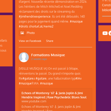
d'argent. Nouvelle récente démonstration en 2026.
Consti
Les héritiers de Mitch Mitchell et Noel Redding
biblio
réclamaient des droits sur le streaming du
#jimihendrixexperience
. Ils ont été déboutés. 140
pages pour le jugement quand même.
#musique
#droits
shorturl.at/Aemo2
Yo
F
Photo
illets
View on Facebook
·
Share
es
 sous
Formations Musique
2 weeks ago
[VEILLE MUSIQUE IA] On est passé à l'étape,
réinventons le passé. Du grand n'importe quoi.
Re
#guitare
a
#guitare
, une hallucination typ
#IA
e
#musique
9;#IA.
#musique
Echoes of Monterey '67 🎸 Janis Joplin & Jimi
Hendrix Inspired | Raw Psychedelic Blues Soul
www.youtube.com
Echoes of Monterey '67 🎸 Janis Joplin & Jimi
Hendrix Inspired | Raw...