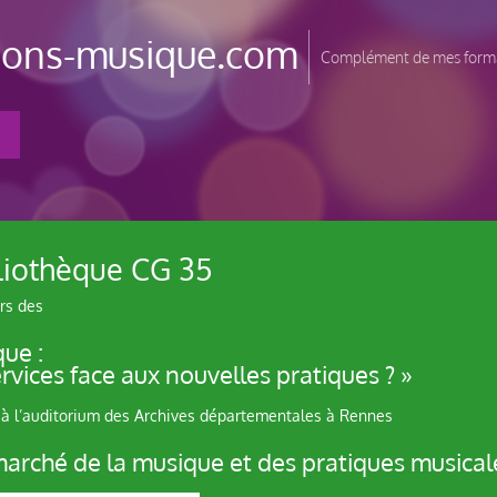
tions-musique.com
Complément de mes forma
liothèque CG 35
ors des
ue :
services face aux nouvelles pratiques ? »
2 à l’auditorium des Archives départementales à Rennes
arché de la musique et des pratiques musicale