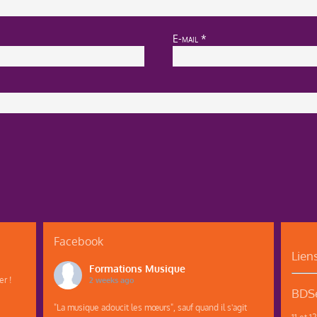
E-mail
*
Facebook
Lien
Formations Musique
r !
2 weeks ago
BDSe
"La musique adoucit les mœurs", sauf quand il s'agit
11 et 