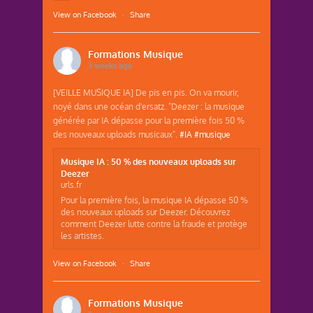
View on Facebook
·
Share
Formations Musique
3 weeks ago
[VEILLE MUSIQUE IA] De pis en pis. On va mourir,
noyé dans une océan d'ersatz. "Deezer : la musique
générée par IA dépasse pour la première fois 50 %
des nouveaux uploads musicaux".
#IA
#musique
Musique IA : 50 % des nouveaux uploads sur
Deezer
urls.fr
Pour la première fois, la musique IA dépasse 50 %
des nouveaux uploads sur Deezer. Découvrez
comment Deezer lutte contre la fraude et protège
les artistes.
View on Facebook
·
Share
Formations Musique