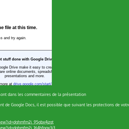
sont dans les commentaires de la présentation
t de Google Docs, il est possible que suivant les protections de votr
view?id=dghmfm2j_95gbx4jzgt
view?id=dghmfm2j_164hfpgx3j3