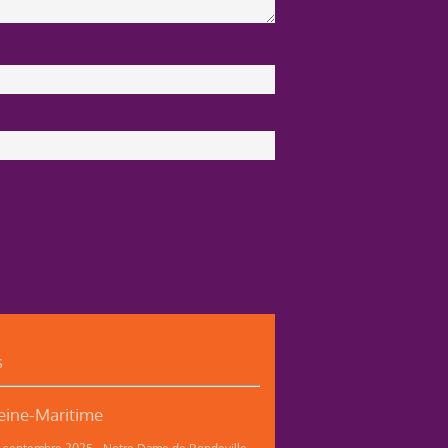
s
ine-Maritime
12 septembre 2025 - Notre Dame de Bondeville