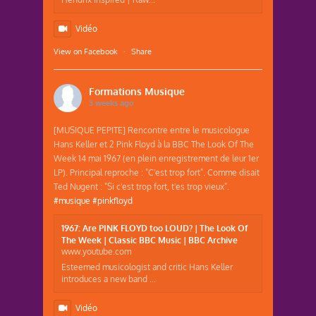
Vidéo
View on Facebook
·
Share
Formations Musique
3 weeks ago
[MUSIQUE PEPITE] Rencontre entre le musicologue
Hans Keller et 2 Pink Floyd à la BBC The Look Of The
Week 14 mai 1967 (en plein enregistrement de leur 1er
LP). Principal reproche : "C'est trop fort". Comme disait
Ted Nugent : "Si c'est trop fort, t'es trop vieux".
#musique
#pinkfloyd
1967: Are PINK FLOYD too LOUD? | The Look Of
The Week | Classic BBC Music | BBC Archive
www.youtube.com
Esteemed musicologist and critic Hans Keller
introduces a new band ...
Vidéo