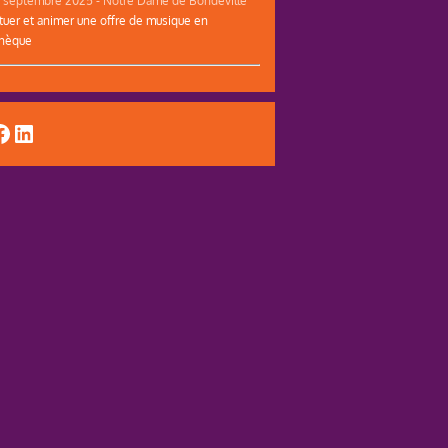
tuer et animer une offre de musique en
thèque
uTube
acebook
LinkedIn