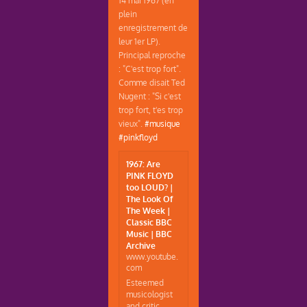
14 mai 1967 (en
plein
enregistrement de
leur 1er LP).
Principal reproche
: "C'est trop fort".
Comme disait Ted
Nugent : "Si c'est
trop fort, t'es trop
vieux".
#musique
#pinkfloyd
1967: Are
PINK FLOYD
too LOUD? |
The Look Of
The Week |
Classic BBC
Music | BBC
Archive
www.youtube.
com
Esteemed
musicologist
and critic