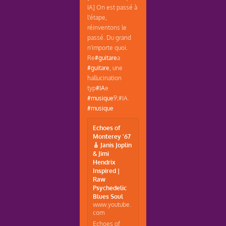
IA] On est passé à
l'étape,
réinventons le
passé. Du grand
n'importe quoi.
Re
#guitare
a
#guitare
, une
hallucination
typ
#IA
e
#musique
9;#IA.
#musique
Echoes of
Monterey '67
🎸 Janis Joplin
& Jimi
Hendrix
Inspired |
Raw
Psychedelic
Blues Soul
www.youtube.
com
Echoes of