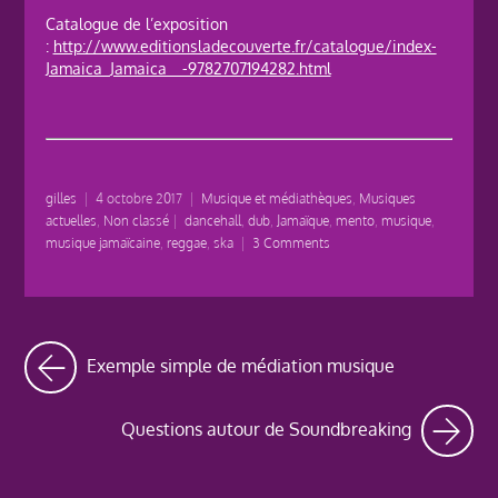
Catalogue de l’exposition
:
http://www.editionsladecouverte.fr/catalogue/index-
Jamaica_Jamaica__-9782707194282.html
gilles
|
4 octobre 2017
|
Musique et médiathèques
,
Musiques
actuelles
,
Non classé
|
dancehall
,
dub
,
Jamaïque
,
mento
,
musique
,
musique jamaïcaine
,
reggae
,
ska
|
3 Comments
Exemple simple de médiation musique
Questions autour de Soundbreaking