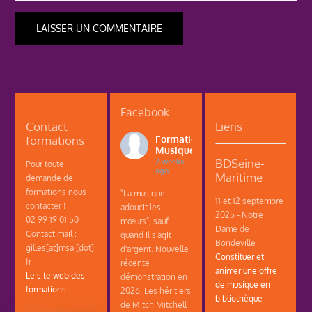
Facebook
Contact
Liens
formations
Formations
Musique
BDSeine-
2 weeks
Pour toute
ago
Maritime
demande de
formations nous
"La musique
11 et 12 septembre
contacter !
adoucit les
2025 - Notre
02 99 19 01 50
mœurs", sauf
Dame de
Contact mail :
quand il s'agit
Bondeville
gilles[at]msai[dot]
d'argent. Nouvelle
Constituer et
fr
récente
animer une offre
Le site web des
démonstration en
de musique en
formations
2026. Les héritiers
bibliothèque
de Mitch Mitchell