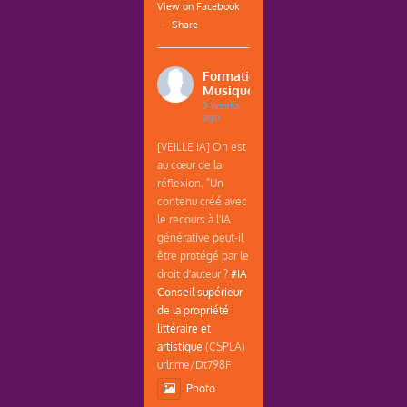
View on Facebook
·
Share
Formations
Musique
3 weeks
ago
[VEILLE IA] On est
au cœur de la
réflexion. "Un
contenu créé avec
le recours à l'IA
générative peut-il
être protégé par le
droit d'auteur ?
#IA
Conseil supérieur
de la propriété
littéraire et
artistique
(CSPLA)
urlr.me/Dt798F
Photo