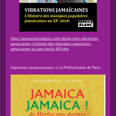
http://www.camionblanc.com/detail-livre-vibrations-
jamaicaines-l-histoire-des-musiques-populaires-
jamaicaines-au-xxe-siecle-403.php
Exposition
Jamaica Jamaica !
à la Philharmonie de Paris