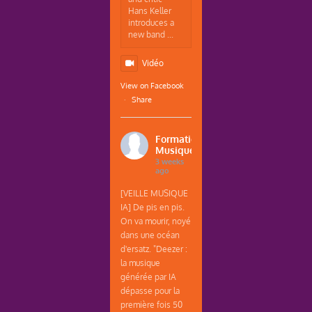
Hans Keller
introduces a
new band ...
Vidéo
View on Facebook
·
Share
Formations
Musique
3 weeks
ago
[VEILLE MUSIQUE
IA] De pis en pis.
On va mourir, noyé
dans une océan
d'ersatz. "Deezer :
la musique
générée par IA
dépasse pour la
première fois 50