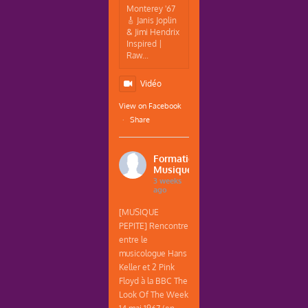
Monterey '67
🎸 Janis Joplin
& Jimi Hendrix
Inspired |
Raw...
Vidéo
View on Facebook
·
Share
Formations
Musique
3 weeks
ago
[MUSIQUE
PEPITE] Rencontre
entre le
musicologue Hans
Keller et 2 Pink
Floyd à la BBC The
Look Of The Week