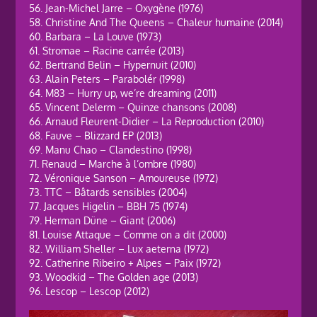
56. Jean-Michel Jarre – Oxygène (1976)
58. Christine And The Queens – Chaleur humaine (2014)
60. Barbara – La Louve (1973)
61. Stromae – Racine carrée (2013)
62. Bertrand Belin – Hypernuit (2010)
63. Alain Peters – Parabolér (1998)
64. M83 – Hurry up, we’re dreaming (2011)
65. Vincent Delerm – Quinze chansons (2008)
66. Arnaud Fleurent-Didier – La Reproduction (2010)
68. Fauve – Blizzard EP (2013)
69. Manu Chao – Clandestino (1998)
71. Renaud – Marche à l’ombre (1980)
72. Véronique Sanson – Amoureuse (1972)
73. TTC – Bâtards sensibles (2004)
77. Jacques Higelin – BBH 75 (1974)
79. Herman Düne – Giant (2006)
81. Louise Attaque – Comme on a dit (2000)
82. William Sheller – Lux aeterna (1972)
92. Catherine Ribeiro + Alpes – Paix (1972)
93. Woodkid – The Golden age (2013)
96. Lescop – Lescop (2012)