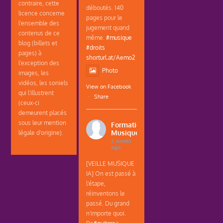
contraire, cette
déboutés. 140
licence concerne
pages pour le
l'ensemble des
jugement quand
contenus de ce
même.
#musique
blog (billets et
#droits
pages) à
shorturl.at/Aemo2
l'exception des
Photo
images, les
vidéos, les soniels
View on Facebook
qui l'illustrent
·
Share
(ceux-ci
demeurent placés
sous leur mention
Formations
Musique
légale d'origine).
2 weeks
ago
[VEILLE MUSIQUE
IA] On est passé à
l'étape,
réinventons le
passé. Du grand
n'importe quoi.
Re
#guitare
a