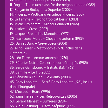
11. Dogs – Too much class for the neighbourhood (1982)
12. Benjamin Biolay – La Superbe (2009)
14. Phoenix – Wolfgang Amadeus Phoenix (2009)
15. La Femme – Psycho tropical Berlin (2013)
16. Michel Polnareff – Michel Polnareff (1966)
18. Justice – Cross (2007)
19. Jacques Brel – Les Marquises (1977)
20. Jean-Louis Murat – Cheyenne autumn (1989)
25. Daniel Darc – Crève coeur (2004)
27. Nino Ferrer – Métronomie (1971, inclus dans
l’intégrale)
28. Léo Ferré – Amour anarchie (1970)
29. Bérurier Noir – Concerto pour détraqués (1985)
36. Serge Gainsbourg – Initials B.B. (1968)
38. Camille – Le Fil (2005)
43. Sébastien Tellier – Sexuality (2008)
45. Boby Lapointe – Sacré Boby Lapointe (1961, inclus
dans l’intégrale)
47. Miossec – Boire (1995)
52. Yann Tiersen – Les Retrouvailles (2005)
53. Gérard Manset – Lumières (1984)
55. Alain Bashung – Osez Joséphine (1991)