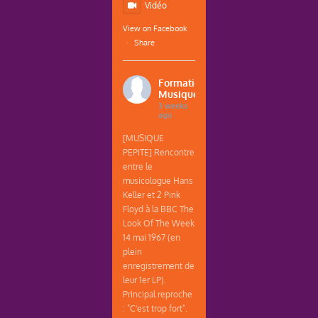
Vidéo
View on Facebook
·
Share
Formations
Musique
3 weeks
ago
[MUSIQUE
PEPITE] Rencontre
entre le
musicologue Hans
Keller et 2 Pink
Floyd à la BBC The
Look Of The Week
14 mai 1967 (en
plein
enregistrement de
leur 1er LP).
Principal reproche
: "C'est trop fort".