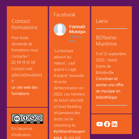
Facebook
Contact
Liens
formations
Formations
Musique
BDSeine-
2 weeks
Pour toute
ago
Maritime
demande de
formations nous
"La musique
11 et 12 septembre
contacter !
adoucit les
2025 - Notre
02 99 19 01 50
mœurs", sauf
Dame de
Contact mail :
quand il s'agit
Bondeville
gilles[at]msai[dot]
d'argent. Nouvelle
Constituer et
fr
récente
animer une offre
Le site web des
démonstration en
de musique en
formations
2026. Les héritiers
bibliothèque
de Mitch Mitchell
et Noel Redding
réclamaient des
droits sur le
YouTube
Facebook
LinkedIn
streaming du
En l'absence
#jimihendrixexperi
d'indication
ence
. Ils ont été