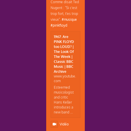
Comme disait Ted
Nugent : "Si c'est
trop fort, t'es trop
vieux".
#musique
#pinkfloyd
1967: Are
PINK FLOYD
too LOUD? |
The Look Of
The Week |
Classic BBC
Music | BBC
Archive
www.youtube.
com
Esteemed
musicologist
and critic
Hans Keller
introduces a
new band ...
Vidéo