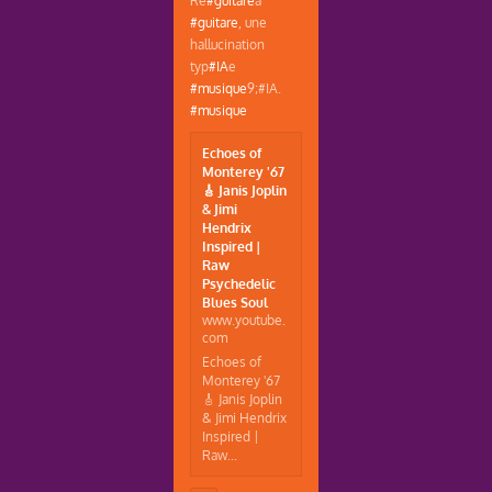
#guitare
, une
hallucination
typ
#IA
e
#musique
9;#IA.
#musique
Echoes of
Monterey '67
🎸 Janis Joplin
& Jimi
Hendrix
Inspired |
Raw
Psychedelic
Blues Soul
www.youtube.
com
Echoes of
Monterey '67
🎸 Janis Joplin
& Jimi Hendrix
Inspired |
Raw...