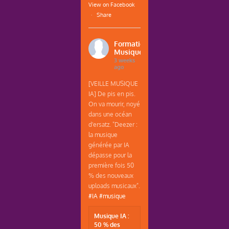
View on Facebook
·
Share
Formations
Musique
3 weeks
ago
[VEILLE MUSIQUE
IA] De pis en pis.
On va mourir, noyé
dans une océan
d'ersatz. "Deezer :
la musique
générée par IA
dépasse pour la
première fois 50
% des nouveaux
uploads musicaux".
#IA
#musique
Musique IA :
50 % des