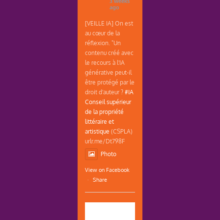
3 weeks
ago
[VEILLE IA] On est
au cœur de la
réflexion. "Un
contenu créé avec
le recours à l'IA
générative peut-il
être protégé par le
droit d'auteur ?
#IA
Conseil supérieur
de la propriété
littéraire et
artistique
(CSPLA)
urlr.me/Dt798F
Photo
View on Facebook
·
Share