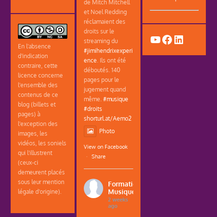
de Mitch Mitchell
et Noel Redding
réclamaient des
droits sur le
YouTube
Facebook
LinkedIn
streaming du
En l'absence
#jimihendrixexperi
d'indication
ence
. Ils ont été
contraire, cette
déboutés. 140
licence concerne
pages pour le
l'ensemble des
jugement quand
contenus de ce
même.
#musique
blog (billets et
#droits
pages) à
shorturl.at/Aemo2
l'exception des
Photo
images, les
vidéos, les soniels
View on Facebook
qui l'illustrent
·
Share
(ceux-ci
demeurent placés
sous leur mention
Formations
Musique
légale d'origine).
2 weeks
ago