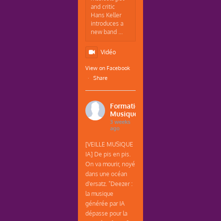
and critic
Hans Keller
introduces a
new band ...
Vidéo
View on Facebook
·
Share
Formations
Musique
3 weeks
ago
[VEILLE MUSIQUE
IA] De pis en pis.
On va mourir, noyé
dans une océan
d'ersatz. "Deezer :
la musique
générée par IA
dépasse pour la