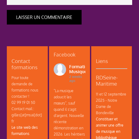
Facebook
Contact
Liens
formations
Formations
Musique
BDSeine-
2 weeks
Pour toute
ago
Maritime
demande de
formations nous
"La musique
11 et 12 septembre
contacter !
adoucit les
2025 - Notre
02 99 19 01 50
mœurs", sauf
Dame de
Contact mail :
quand il s'agit
Bondeville
gilles[at]msai[dot]
d'argent. Nouvelle
Constituer et
fr
récente
animer une offre
Le site web des
démonstration en
de musique en
formations
2026. Les héritiers
bibliothèque