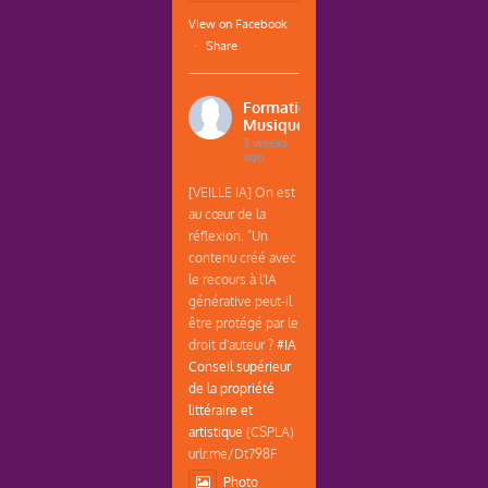
View on Facebook
·
Share
Formations
Musique
3 weeks
ago
[VEILLE IA] On est
au cœur de la
réflexion. "Un
contenu créé avec
le recours à l'IA
générative peut-il
être protégé par le
droit d'auteur ?
#IA
Conseil supérieur
de la propriété
littéraire et
artistique
(CSPLA)
urlr.me/Dt798F
Photo