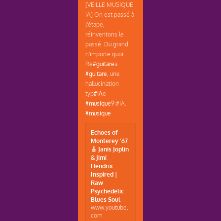
[VEILLE MUSIQUE
IA] On est passé à
l'étape,
réinventons le
passé. Du grand
n'importe quoi.
Re
#guitare
a
#guitare
, une
hallucination
typ
#IA
e
#musique
9;#IA.
#musique
Echoes of
Monterey '67
🎸 Janis Joplin
& Jimi
Hendrix
Inspired |
Raw
Psychedelic
Blues Soul
www.youtube.
com