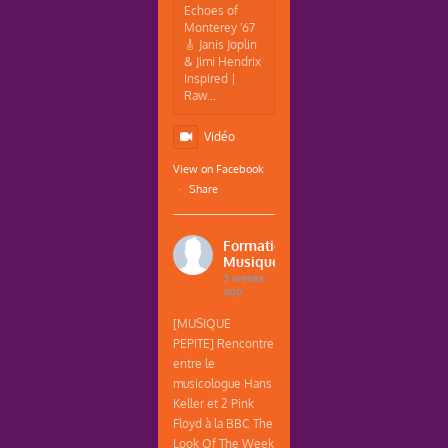
Echoes of
Monterey '67
🎸 Janis Joplin
& Jimi Hendrix
Inspired |
Raw...
Vidéo
View on Facebook
·
Share
Formations
Musique
3 weeks
ago
[MUSIQUE
PEPITE] Rencontre
entre le
musicologue Hans
Keller et 2 Pink
Floyd à la BBC The
Look Of The Week