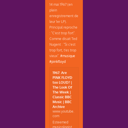
14 mai 1967 (en
plein
enregistrement de
leur 1er LP).
Principal reproche
: "C'est trop fort".
Comme disait Ted
Nugent : "Si c'est
trop fort, t'es trop
vieux".
#musique
#pinkfloyd
1967: Are
PINK FLOYD
too LOUD? |
The Look Of
The Week |
Classic BBC
Music | BBC
Archive
www.youtube.
com
Esteemed
musicologist