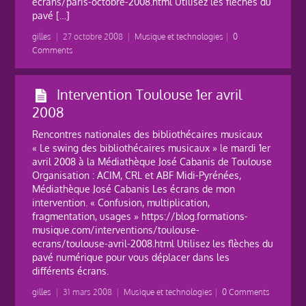
ecrans/paris-octobre-2008.html Utilisez les flèches du
pavé […]
gilles
|
27 octobre 2008
|
Musique et technologies
|
0
Comments
Intervention Toulouse 1er avril
2008
Rencontres nationales des bibliothécaires musicaux
« Le swing des bibliothécaires musicaux » le mardi 1er
avril 2008 à la Médiathèque José Cabanis de Toulouse
Organisation : ACIM, CRL et ABF Midi-Pyrénées,
Médiathèque José Cabanis Les écrans de mon
intervention. « Confusion, multiplication,
fragmentation, usages » https://blog.formations-
musique.com/interventions/toulouse-
ecrans/toulouse-avril-2008.html Utilisez les flèches du
pavé numérique pour vous déplacer dans les
différents écrans.
gilles
|
31 mars 2008
|
Musique et technologies
|
0 Comments