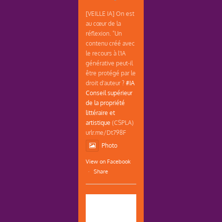
[VEILLE IA] On est
au cœur de la
réflexion. "Un
contenu créé avec
le recours à l'IA
générative peut-il
être protégé par le
droit d'auteur ?
#IA
Conseil supérieur
de la propriété
littéraire et
artistique
(CSPLA)
urlr.me/Dt798F
Photo
View on Facebook
·
Share