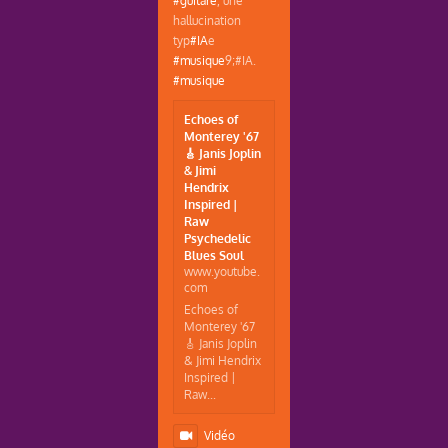
#guitare
, une
hallucination
typ
#IA
e
#musique
9;#IA.
#musique
Echoes of
Monterey '67
🎸 Janis Joplin
& Jimi
Hendrix
Inspired |
Raw
Psychedelic
Blues Soul
www.youtube.
com
Echoes of
Monterey '67
🎸 Janis Joplin
& Jimi Hendrix
Inspired |
Raw...
Vidéo