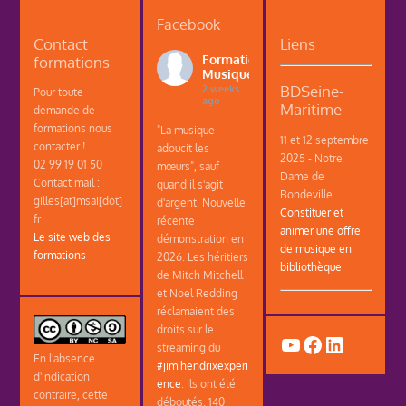
Facebook
Contact
Liens
formations
Formations
Musique
BDSeine-
2 weeks
Pour toute
ago
Maritime
demande de
formations nous
"La musique
11 et 12 septembre
contacter !
adoucit les
2025 - Notre
02 99 19 01 50
mœurs", sauf
Dame de
Contact mail :
quand il s'agit
Bondeville
gilles[at]msai[dot]
d'argent. Nouvelle
Constituer et
fr
récente
animer une offre
Le site web des
démonstration en
de musique en
formations
2026. Les héritiers
bibliothèque
de Mitch Mitchell
et Noel Redding
réclamaient des
droits sur le
YouTube
Facebook
LinkedIn
streaming du
En l'absence
#jimihendrixexperi
d'indication
ence
. Ils ont été
contraire, cette
déboutés. 140