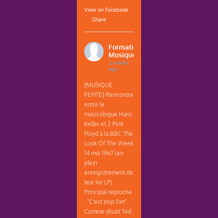
View on Facebook
·
Share
Formations
Musique
2 weeks
ago
[MUSIQUE
PEPITE] Rencontre
entre le
musicologue Hans
Keller et 2 Pink
Floyd à la BBC The
Look Of The Week
14 mai 1967 (en
plein
enregistrement de
leur 1er LP).
Principal reproche
: "C'est trop fort".
Comme disait Ted