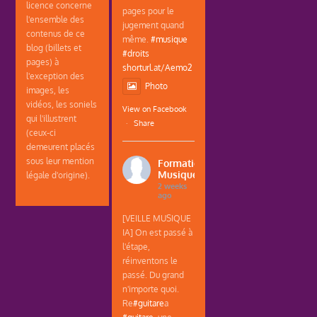
licence concerne
pages pour le
l'ensemble des
jugement quand
contenus de ce
même.
#musique
blog (billets et
#droits
pages) à
shorturl.at/Aemo2
l'exception des
Photo
images, les
vidéos, les soniels
View on Facebook
qui l'illustrent
·
Share
(ceux-ci
demeurent placés
sous leur mention
Formations
Musique
légale d'origine).
2 weeks
ago
[VEILLE MUSIQUE
IA] On est passé à
l'étape,
réinventons le
passé. Du grand
n'importe quoi.
Re
#guitare
a