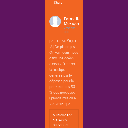
·
Share
Formations
Musique
2 weeks
ago
[VEILLE MUSIQUE
IA] De pis en pis.
On va mourir, noyé
dans une océan
d'ersatz. "Deezer :
la musique
générée par IA
dépasse pour la
première fois 50
% des nouveaux
uploads musicaux".
#IA
#musique
Musique IA :
50 % des
nouveaux