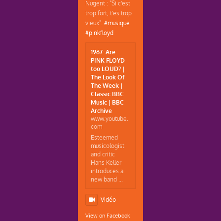
Nugent : "Si c'est
trop fort, t'es trop
vieux".
#musique
#pinkfloyd
1967: Are
PINK FLOYD
too LOUD? |
The Look Of
The Week |
Classic BBC
Music | BBC
Archive
www.youtube.
com
Esteemed
musicologist
and critic
Hans Keller
introduces a
new band ...
Vidéo
View on Facebook