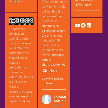
formations
2026. Les héritiers
bibliothèque
de Mitch Mitchell
et Noel Redding
réclamaient des
droits sur le
YouTube
Facebook
LinkedIn
streaming du
En l'absence
#jimihendrixexperi
d'indication
ence
. Ils ont été
contraire, cette
déboutés. 140
licence concerne
pages pour le
l'ensemble des
jugement quand
contenus de ce
même.
#musique
blog (billets et
#droits
pages) à
shorturl.at/Aemo2
l'exception des
Photo
images, les
vidéos, les soniels
View on Facebook
qui l'illustrent
·
Share
(ceux-ci
demeurent placés
sous leur mention
Formations
Musique
légale d'origine).
2 weeks