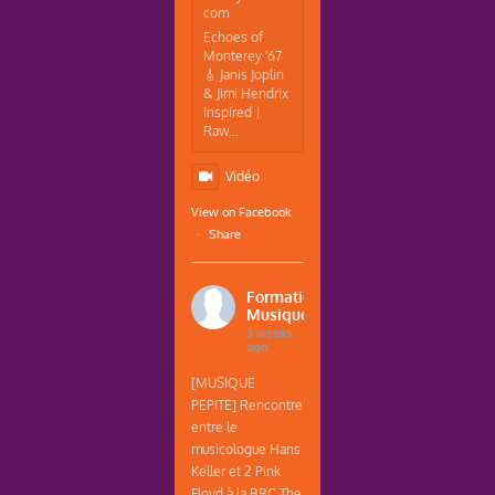
com
Echoes of
Monterey '67
🎸 Janis Joplin
& Jimi Hendrix
Inspired |
Raw...
Vidéo
View on Facebook
·
Share
Formations
Musique
3 weeks
ago
[MUSIQUE
PEPITE] Rencontre
entre le
musicologue Hans
Keller et 2 Pink
Floyd à la BBC The