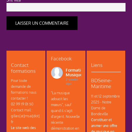
Facebook
Contact
Liens
formations
Formations
Musique
BDSeine-
2 weeks
Pour toute
ago
Maritime
demande de
formations nous
"La musique
11 et 12 septembre
contacter !
adoucit les
2025 - Notre
02 99 19 01 50
mœurs", sauf
Dame de
Contact mail :
quand il s'agit
Bondeville
gilles[at]msai[dot]
d'argent. Nouvelle
Constituer et
fr
récente
animer une offre
Le site web des
démonstration en
de musique en