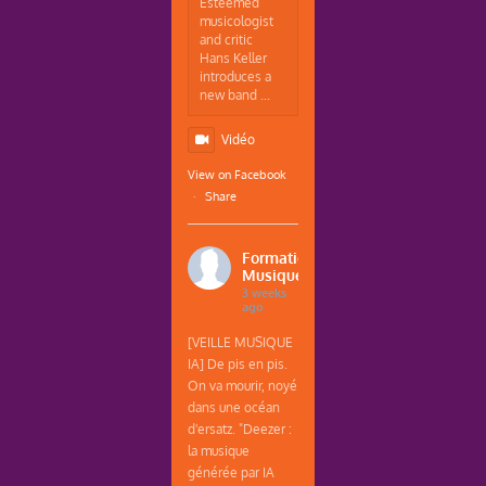
Esteemed
musicologist
and critic
Hans Keller
introduces a
new band ...
Vidéo
View on Facebook
·
Share
Formations
Musique
3 weeks
ago
[VEILLE MUSIQUE
IA] De pis en pis.
On va mourir, noyé
dans une océan
d'ersatz. "Deezer :
la musique
générée par IA