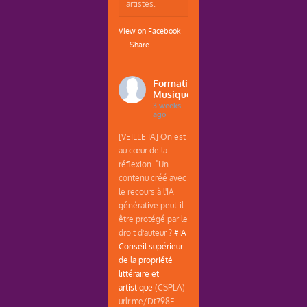
artistes.
View on Facebook
·
Share
Formations
Musique
3 weeks
ago
[VEILLE IA] On est
au cœur de la
réflexion. "Un
contenu créé avec
le recours à l'IA
générative peut-il
être protégé par le
droit d'auteur ?
#IA
Conseil supérieur
de la propriété
littéraire et
artistique
(CSPLA)
urlr.me/Dt798F