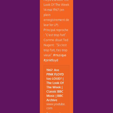
Look Of The Week
14 mai 1967 (en
plein
enregistrement de
leur 1er LP).
Principal reproche
: "C'est trop fort".
Comme disait Ted
Nugent : "Si c'est
trop fort, t'es trop
vieux".
#musique
#pinkfloyd
1967: Are
PINK FLOYD
too LOUD? |
The Look Of
The Week |
Classic BBC
Music | BBC
Archive
www.youtube.
com