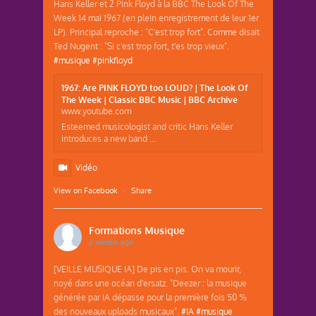
Hans Keller et 2 Pink Floyd à la BBC The Look Of The
Week 14 mai 1967 (en plein enregistrement de leur 1er
LP). Principal reproche : "C'est trop fort". Comme disait
Ted Nugent : "Si c'est trop fort, t'es trop vieux".
#musique
#pinkfloyd
1967: Are PINK FLOYD too LOUD? | The Look Of
The Week | Classic BBC Music | BBC Archive
www.youtube.com
Esteemed musicologist and critic Hans Keller
introduces a new band ...
Vidéo
View on Facebook
·
Share
Formations Musique
2 weeks ago
[VEILLE MUSIQUE IA] De pis en pis. On va mourir,
noyé dans une océan d'ersatz. "Deezer : la musique
générée par IA dépasse pour la première fois 50 %
des nouveaux uploads musicaux".
#IA
#musique