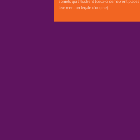
soniels qui l'illustrent (ceux-ci demeurent placés
leur mention légale d'origine).