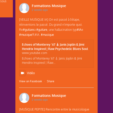
 sous
Formations Musique
2 weeks ago
[VEILLE MUSIQUE IA] On est passé à l'étape,
réinventons le passé. Du grand n'importe quoi.
Re
#guitare
a
#guitare
, une hallucination typ
#IA
e
#musique
9;#IA.
#musique
Echoes of Monterey '67 🎸 Janis Joplin & Jimi
Hendrix Inspired | Raw Psychedelic Blues Soul
www.youtube.com
Echoes of Monterey '67 🎸 Janis Joplin & Jimi
Hendrix Inspired | Raw...
Vidéo
View on Facebook
·
Share
Formations Musique
2 weeks ago
[MUSIQUE PEPITE] Rencontre entre le musicologue