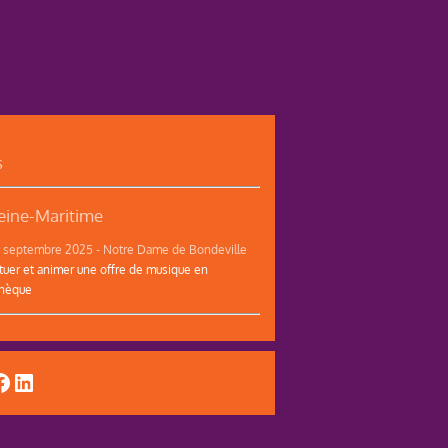
s
ine-Maritime
12 septembre 2025 - Notre Dame de Bondeville
tuer et animer une offre de musique en
thèque
uTube
acebook
LinkedIn