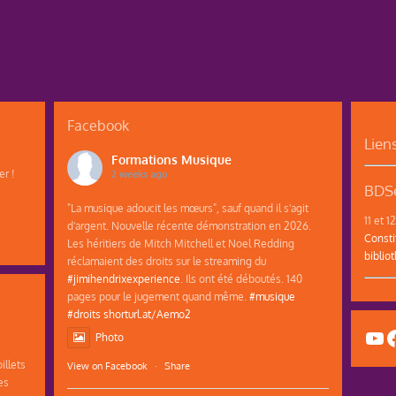
Facebook
Lien
Formations Musique
r !
2 weeks ago
BDSe
"La musique adoucit les mœurs", sauf quand il s'agit
11 et 
d'argent. Nouvelle récente démonstration en 2026.
Consti
Les héritiers de Mitch Mitchell et Noel Redding
biblio
réclamaient des droits sur le streaming du
#jimihendrixexperience
. Ils ont été déboutés. 140
pages pour le jugement quand même.
#musique
#droits
shorturl.at/Aemo2
Yo
F
Photo
illets
View on Facebook
·
Share
es