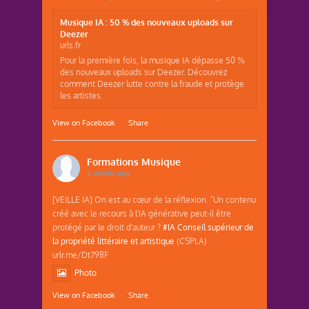
Musique IA : 50 % des nouveaux uploads sur
Deezer
urls.fr
Pour la première fois, la musique IA dépasse 50 %
des nouveaux uploads sur Deezer. Découvrez
comment Deezer lutte contre la fraude et protège
les artistes.
View on Facebook
·
Share
Formations Musique
2 weeks ago
[VEILLE IA] On est au cœur de la réflexion. "Un contenu
créé avec le recours à l'IA générative peut-il être
protégé par le droit d'auteur ?
#IA
Conseil supérieur de
la propriété littéraire et artistique
(CSPLA)
urlr.me/Dt798F
Photo
View on Facebook
·
Share