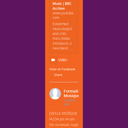
Music | BBC
Archive
www.youtube.
com
Esteemed
musicologist
and critic
Hans Keller
introduces a
new band ...
Vidéo
View on Facebook
·
Share
Formations
Musique
3 weeks
ago
[VEILLE MUSIQUE
IA] De pis en pis.
On va mourir, noyé