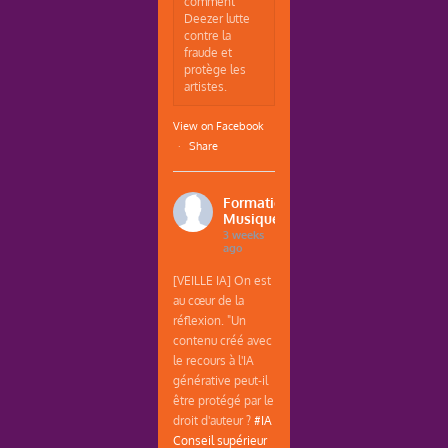
comment
Deezer lutte
contre la
fraude et
protège les
artistes.
View on Facebook
·
Share
Formations
Musique
3 weeks
ago
[VEILLE IA] On est
au cœur de la
réflexion. "Un
contenu créé avec
le recours à l'IA
générative peut-il
être protégé par le
droit d'auteur ?
#IA
Conseil supérieur