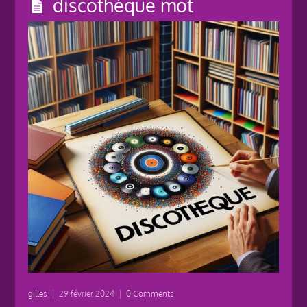
discothèque mot
gilles
|
29 février 2024
|
0 Comments