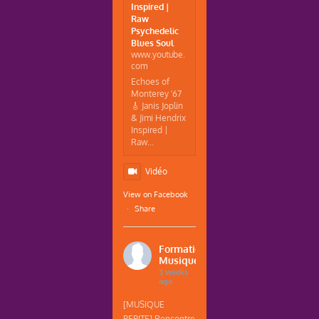
Inspired |
Raw
Psychedelic
Blues Soul
www.youtube.
com
Echoes of
Monterey '67
🎸 Janis Joplin
& Jimi Hendrix
Inspired |
Raw...
Vidéo
View on Facebook
·
Share
Formations
Musique
3 weeks
ago
[MUSIQUE
PEPITE] Rencontre