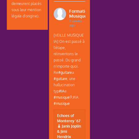
demeurent placés
sous leur mention
Formations
Musique
légale d'origine).
2 weeks
ago
[VEILLE MUSIQUE
IA] On est passé à
l'étape,
réinventons le
passé. Du grand
n'importe quoi.
Re
#guitare
a
#guitare
, une
hallucination
typ
#IA
e
#musique
9;#IA.
#musique
Echoes of
Monterey '67
🎸 Janis Joplin
& Jimi
Hendrix