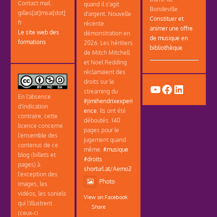
Contact mail :
quand il s'agit
Bondeville
gilles[at]msai[dot]
d'argent. Nouvelle
Constituer et
fr
récente
animer une offre
Le site web des
démonstration en
de musique en
formations
2026. Les héritiers
bibliothèque
de Mitch Mitchell
et Noel Redding
réclamaient des
droits sur le
YouTube
Facebook
LinkedIn
streaming du
En l'absence
#jimihendrixexperi
d'indication
ence
. Ils ont été
contraire, cette
déboutés. 140
licence concerne
pages pour le
l'ensemble des
jugement quand
contenus de ce
même.
#musique
blog (billets et
#droits
pages) à
shorturl.at/Aemo2
l'exception des
Photo
images, les
vidéos, les soniels
View on Facebook
qui l'illustrent
·
Share
(ceux-ci