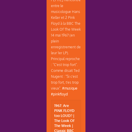
entre le
musicologue Hans
Keller et 2 Pink
Floyd à la BBC The
Look Of The Week
14 mai 1967 (en
plein
enregistrement de
leur 1er LP).
Principal reproche
: "C'est trop fort".
Comme disait Ted
Nugent : "Si c'est
trop fort, t'es trop
vieux".
#musique
#pinkfloyd
1967: Are
PINK FLOYD
too LOUD? |
The Look Of
The Week |
Classic BBC