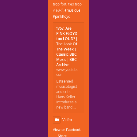
trop fort, t'es trop
vieux".
#musique
#pinkfloyd
1967: Are
PINK FLOYD
too LOUD? |
The Look Of
The Week |
Classic BBC
Music | BBC
Archive
www.youtube.
com
Esteemed
musicologist
and critic
Hans Keller
introduces a
new band ...
Vidéo
View on Facebook
·
Share