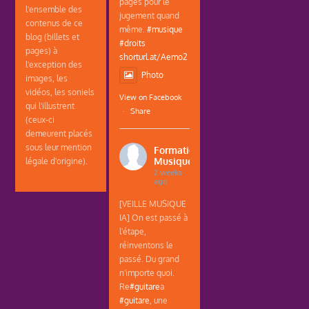
pages pour le
l'ensemble des
jugement quand
contenus de ce
même.
#musique
blog (billets et
#droits
pages) à
shorturl.at/Aemo2
l'exception des
Photo
images, les
vidéos, les soniels
View on Facebook
qui l'illustrent
·
Share
(ceux-ci
demeurent placés
sous leur mention
Formations
Musique
légale d'origine).
2 weeks
ago
[VEILLE MUSIQUE
IA] On est passé à
l'étape,
réinventons le
passé. Du grand
n'importe quoi.
Re
#guitare
a
#guitare
, une