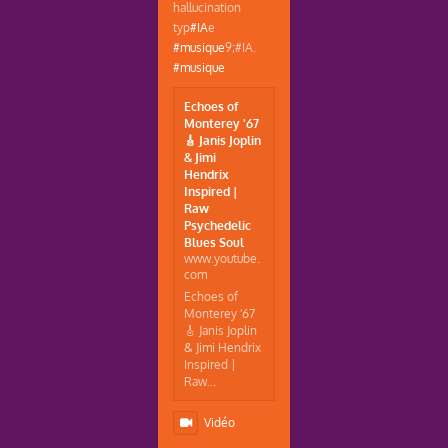
hallucination
typ
#IA
e
#musique
9;#IA.
#musique
Echoes of
Monterey '67
🎸 Janis Joplin
& Jimi
Hendrix
Inspired |
Raw
Psychedelic
Blues Soul
www.youtube.
com
Echoes of
Monterey '67
🎸 Janis Joplin
& Jimi Hendrix
Inspired |
Raw...
Vidéo