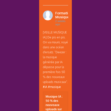
Formations
Musique
2 weeks
ago
[VEILLE MUSIQUE
IA] De pis en pis.
On va mourir, noyé
dans une océan
d'ersatz. "Deezer :
la musique
générée par IA
dépasse pour la
première fois 50
% des nouveaux
uploads musicaux".
#IA
#musique
Musique IA :
50 % des
nouveaux
uploads sur