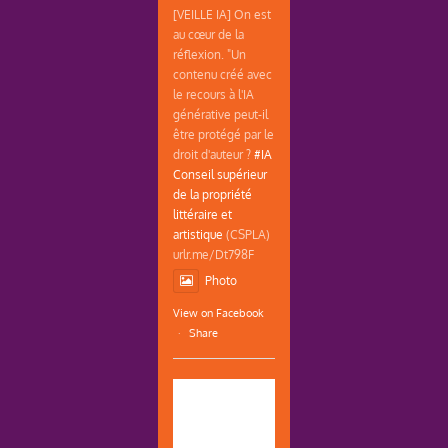
[VEILLE IA] On est
au cœur de la
réflexion. "Un
contenu créé avec
le recours à l'IA
générative peut-il
être protégé par le
droit d'auteur ?
#IA
Conseil supérieur
de la propriété
littéraire et
artistique
(CSPLA)
urlr.me/Dt798F
Photo
View on Facebook
·
Share