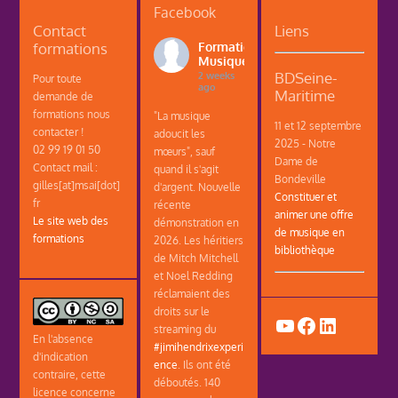
Facebook
Contact
Liens
formations
Formations
Musique
BDSeine-
2 weeks
Pour toute
ago
Maritime
demande de
formations nous
"La musique
11 et 12 septembre
contacter !
adoucit les
2025 - Notre
02 99 19 01 50
mœurs", sauf
Dame de
Contact mail :
quand il s'agit
Bondeville
gilles[at]msai[dot]
d'argent. Nouvelle
Constituer et
fr
récente
animer une offre
Le site web des
démonstration en
de musique en
formations
2026. Les héritiers
bibliothèque
de Mitch Mitchell
et Noel Redding
réclamaient des
droits sur le
YouTube
Facebook
LinkedIn
streaming du
En l'absence
#jimihendrixexperi
d'indication
ence
. Ils ont été
contraire, cette
déboutés. 140
licence concerne