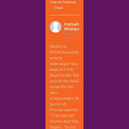
View on Facebook
·
Share
Formations
Musique
2 weeks
ago
[MUSIQUE
PEPITE] Rencontre
entre le
musicologue Hans
Keller et 2 Pink
Floyd à la BBC The
Look Of The Week
14 mai 1967 (en
plein
enregistrement de
leur 1er LP).
Principal reproche
: "C'est trop fort".
Comme disait Ted
Nugent : "Si c'est