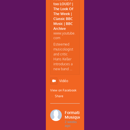
too LOUD? |
The Look Of
The Week |
Classic BBC
Music | BBC
Archive
www.youtube.
com
Esteemed
musicologist
and critic
Hans Keller
introduces a
new band ...
Vidéo
View on Facebook
·
Share
Formations
Musique
2 weeks
ago