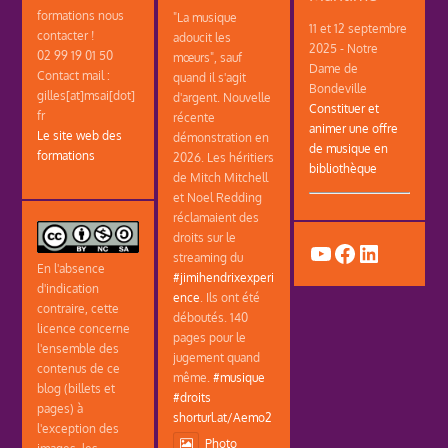
formations nous
"La musique
11 et 12 septembre
contacter !
adoucit les
2025 - Notre
02 99 19 01 50
mœurs", sauf
Dame de
Contact mail :
quand il s'agit
Bondeville
gilles[at]msai[dot]
d'argent. Nouvelle
Constituer et
fr
récente
animer une offre
Le site web des
démonstration en
de musique en
formations
2026. Les héritiers
bibliothèque
de Mitch Mitchell
et Noel Redding
réclamaient des
droits sur le
YouTube
Facebook
LinkedIn
streaming du
En l'absence
#jimihendrixexperi
d'indication
ence
. Ils ont été
contraire, cette
déboutés. 140
licence concerne
pages pour le
l'ensemble des
jugement quand
contenus de ce
même.
#musique
blog (billets et
#droits
pages) à
shorturl.at/Aemo2
l'exception des
Photo