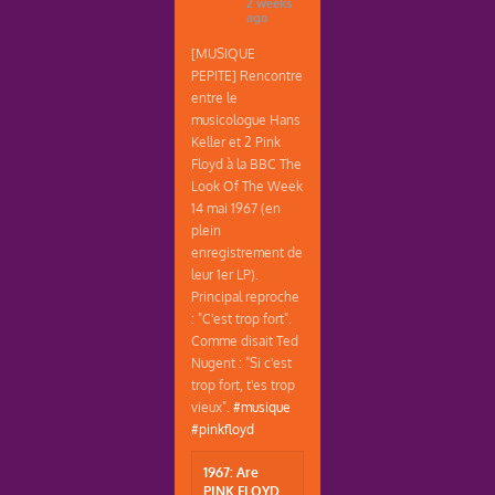
2 weeks
ago
[MUSIQUE
PEPITE] Rencontre
entre le
musicologue Hans
Keller et 2 Pink
Floyd à la BBC The
Look Of The Week
14 mai 1967 (en
plein
enregistrement de
leur 1er LP).
Principal reproche
: "C'est trop fort".
Comme disait Ted
Nugent : "Si c'est
trop fort, t'es trop
vieux".
#musique
#pinkfloyd
1967: Are
PINK FLOYD