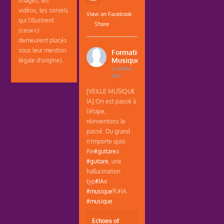
images, les
vidéos, les soniels
View on Facebook
qui l'illustrent
·
Share
(ceux-ci
demeurent placés
sous leur mention
Formations
Musique
légale d'origine).
2 weeks
ago
[VEILLE MUSIQUE
IA] On est passé à
l'étape,
réinventons le
passé. Du grand
n'importe quoi.
Re
#guitare
a
#guitare
, une
hallucination
typ
#IA
e
#musique
9;#IA.
#musique
Echoes of