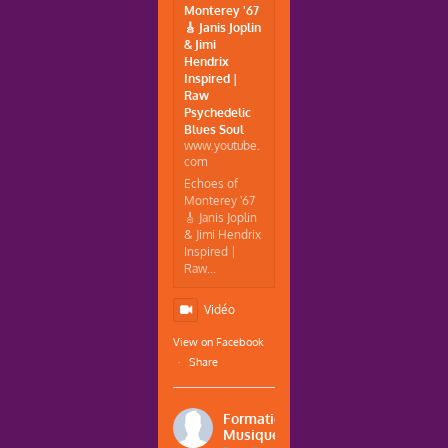
Monterey '67
🎸 Janis Joplin
& Jimi
Hendrix
Inspired |
Raw
Psychedelic
Blues Soul
www.youtube.
com
Echoes of
Monterey '67
🎸 Janis Joplin
& Jimi Hendrix
Inspired |
Raw...
Vidéo
View on Facebook
·
Share
Formations
Musique