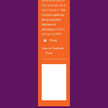
générative peut-il
être protégé par le
droit d'auteur ?
#IA
Conseil supérieur
de la propriété
littéraire et
artistique
(CSPLA)
urlr.me/Dt798F
Photo
View on Facebook
·
Share