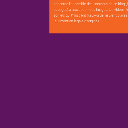
concerne l'ensemble des contenus de ce blog (b
et pages) à l'exception des images, les vidéos, l
soniels qui l'illustrent (ceux-ci demeurent placés
leur mention légale d'origine).