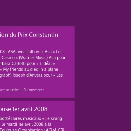
ion du Prix Constantin
08 : ASA avec l’album « Asa » Les
 Casino » (Warner Music) Asa pour
ara Carlotti pour « L’idéal »
 My friends all died in a plane
graph) Joseph d’Anvers pour « Les
ues actuelles
|
0 Comments
ouse 1er avril 2008
liothécaires musicaux « Le swing
le mardi 1er avril 2008 à la
Toulouse Organisation : ACIM, CRL