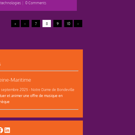
 technologies
|
0 Comments
«
‹
7
8
9
10
›
s
ine-Maritime
12 septembre 2025 - Notre Dame de Bondeville
tuer et animer une offre de musique en
thèque
uTube
acebook
LinkedIn