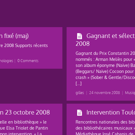
 fixé (maj)
Gagnant et sélect
2008
re 2008 Supports récents
Gagnant du Prix Constantin 20
nommés : Arman Meliès pour «
nologies
|
0 Comments
son album éponyme (Naïve) Barb
(Beggars/ Naïve) Cocoon pour «
crash » (Sober & Gentle/Disco
[…]
gilles
|
24 novembre 2008
|
Musiq
tin 23 octobre 2008
Intervention Toul
relle en bibliothèque » le
Rencontres nationales des bib
ue Elsa Triolet de Pantin
des bibliothécaires musicaux » 
mon intervention. « La
Médiathèque José Cabanis de 