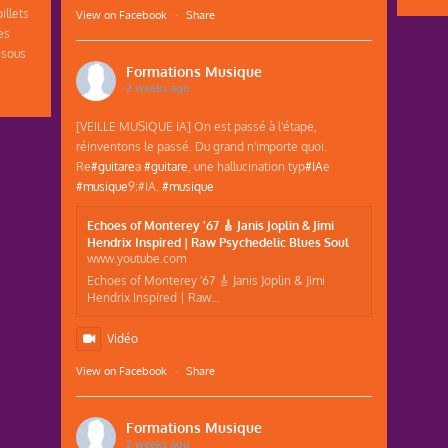
illets
View on Facebook
·
Share
es
 sous
Formations Musique
2 weeks ago
[VEILLE MUSIQUE IA] On est passé à l'étape,
réinventons le passé. Du grand n'importe quoi.
Re
#guitare
a
#guitare
, une hallucination typ
#IA
e
#musique
9;#IA.
#musique
Echoes of Monterey '67 🎸 Janis Joplin & Jimi
Hendrix Inspired | Raw Psychedelic Blues Soul
www.youtube.com
Echoes of Monterey '67 🎸 Janis Joplin & Jimi
Hendrix Inspired | Raw...
Vidéo
View on Facebook
·
Share
Formations Musique
2 weeks ago