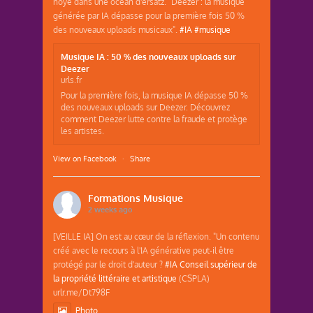
noyé dans une océan d'ersatz. "Deezer : la musique
générée par IA dépasse pour la première fois 50 %
des nouveaux uploads musicaux".
#IA
#musique
Musique IA : 50 % des nouveaux uploads sur
Deezer
urls.fr
Pour la première fois, la musique IA dépasse 50 %
des nouveaux uploads sur Deezer. Découvrez
comment Deezer lutte contre la fraude et protège
les artistes.
View on Facebook
·
Share
Formations Musique
2 weeks ago
[VEILLE IA] On est au cœur de la réflexion. "Un contenu
créé avec le recours à l'IA générative peut-il être
protégé par le droit d'auteur ?
#IA
Conseil supérieur de
la propriété littéraire et artistique
(CSPLA)
urlr.me/Dt798F
Photo