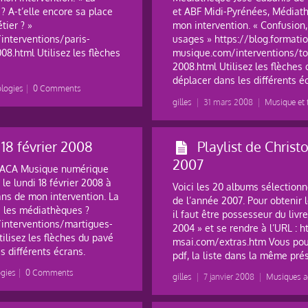
? A-t’elle encore sa place
et ABF Midi-Pyrénées, Médiat
ier ? »
mon intervention. « Confusion,
interventions/paris-
usages » https://blog.formati
8.html Utilisez les flèches
musique.com/interventions/to
2008.html Utilisez les flèche
déplacer dans les différents é
ologies
|
0 Comments
gilles
|
31 mars 2008
|
Musique et 
18 février 2008
Playlist de Christ
2007
 PACA Musique numérique
 le lundi 18 février 2008 à
Voici les 20 albums sélectionn
ns de mon intervention. La
de l’année 2007. Pour obtenir 
s les médiathèques ?
il faut être possesseur du liv
/interventions/martigues-
2004 » et se rendre à l’URL : 
ilisez les flèches du pavé
msai.com/extras.htm Vous pouv
 différents écrans.
pdf, la liste dans la même pré
ogies
|
0 Comments
gilles
|
7 janvier 2008
|
Musiques ac