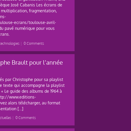
hèque José Cabanis Les écrans de
 multiplication, fragmentation,
ons-
ulouse-ecrans/toulouse-avril-
s du pavé numérique pour vous
crans.
technologies
|
0 Comments
ophe Brault pour l’année
és par Christophe pour sa playlist
le texte qui accompagne la playlist
re « Le guide des albums de 1964 à
http://www.editions-
ez alors télécharger, au format
sentation […]
tuelles
|
0 Comments