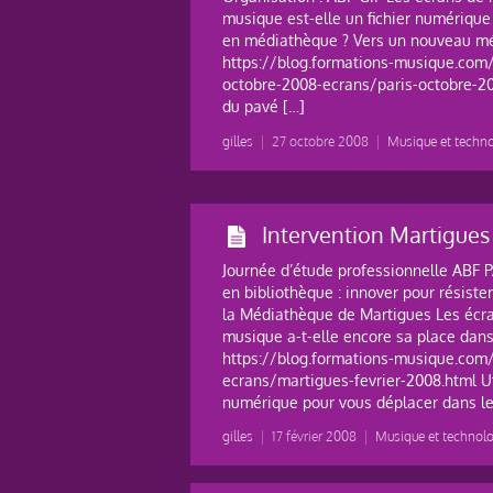
musique est-elle un fichier numérique 
en médiathèque ? Vers un nouveau mét
https://blog.formations-musique.com/
octobre-2008-ecrans/paris-octobre-200
du pavé […]
gilles
|
27 octobre 2008
|
Musique et techn
Intervention Martigues 
Journée d’étude professionnelle ABF
en bibliothèque : innover pour résister
la Médiathèque de Martigues Les écra
musique a-t-elle encore sa place dan
https://blog.formations-musique.com
ecrans/martigues-fevrier-2008.html Ut
numérique pour vous déplacer dans les
gilles
|
17 février 2008
|
Musique et technol