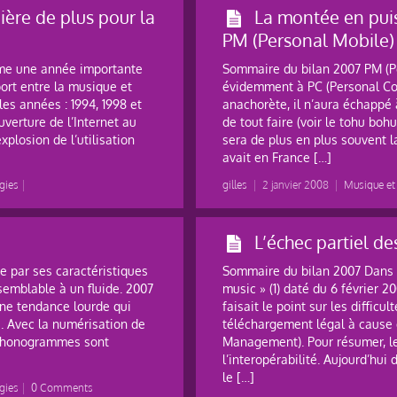
ière de plus pour la
La montée en pui
PM (Personal Mobile)
me une année importante
Sommaire du bilan 2007 PM (P
ort entre la musique et
évidemment à PC (Personal Co
 les années : 1994, 1998 et
anachorète, il n’aura échappé
uverture de l’Internet au
de tout faire (voir le tohu boh
explosion de l’utilisation
sera de plus en plus souvent la 
avait en France […]
gies
|
gilles
|
2 janvier 2008
|
Musique et
L’échec partiel d
 par ses caractéristiques
Sommaire du bilan 2007 Dans u
semblable à un fluide. 2007
music » (1) daté du 6 février 20
 une tendance lourde qui
faisait le point sur les diffic
. Avec la numérisation de
téléchargement légal à cause 
s phonogrammes sont
Management). Pour résumer, le
l’interopérabilité. Aujourd’hui
le […]
gies
|
0 Comments