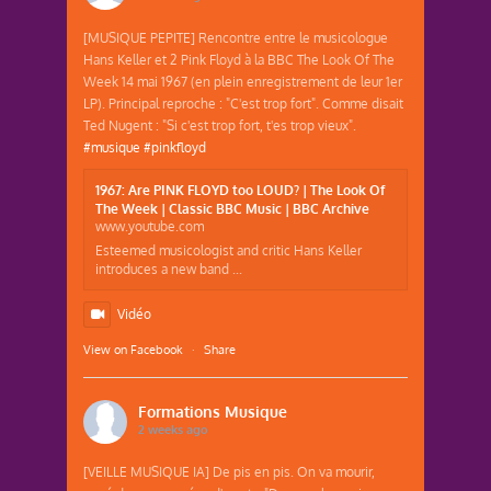
[MUSIQUE PEPITE] Rencontre entre le musicologue
Hans Keller et 2 Pink Floyd à la BBC The Look Of The
Week 14 mai 1967 (en plein enregistrement de leur 1er
LP). Principal reproche : "C'est trop fort". Comme disait
Ted Nugent : "Si c'est trop fort, t'es trop vieux".
#musique
#pinkfloyd
1967: Are PINK FLOYD too LOUD? | The Look Of
The Week | Classic BBC Music | BBC Archive
www.youtube.com
Esteemed musicologist and critic Hans Keller
introduces a new band ...
Vidéo
View on Facebook
·
Share
Formations Musique
2 weeks ago
[VEILLE MUSIQUE IA] De pis en pis. On va mourir,