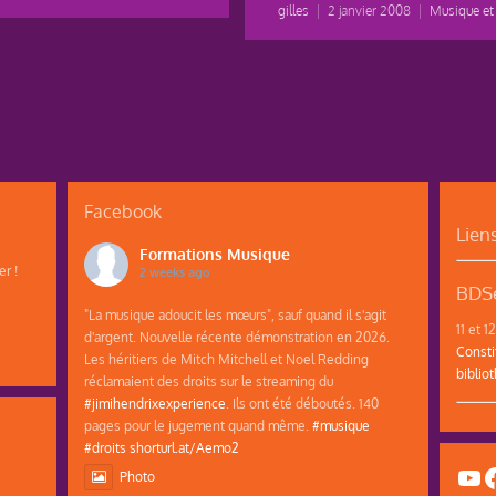
gilles
|
2 janvier 2008
|
Musique et
Facebook
Lien
Formations Musique
r !
2 weeks ago
BDSe
"La musique adoucit les mœurs", sauf quand il s'agit
11 et 
d'argent. Nouvelle récente démonstration en 2026.
Consti
Les héritiers de Mitch Mitchell et Noel Redding
biblio
réclamaient des droits sur le streaming du
#jimihendrixexperience
. Ils ont été déboutés. 140
pages pour le jugement quand même.
#musique
#droits
shorturl.at/Aemo2
Yo
F
Photo