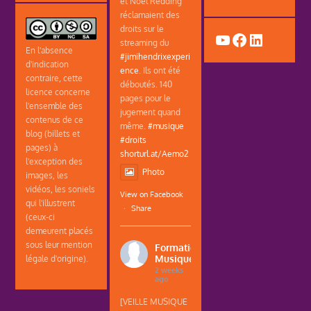
et Noel Redding
réclamaient des
droits sur le
YouTube
Facebook
LinkedIn
streaming du
En l'absence
#jimihendrixexperi
d'indication
ence
. Ils ont été
contraire, cette
déboutés. 140
licence concerne
pages pour le
l'ensemble des
jugement quand
contenus de ce
même.
#musique
blog (billets et
#droits
pages) à
shorturl.at/Aemo2
l'exception des
Photo
images, les
vidéos, les soniels
View on Facebook
qui l'illustrent
·
Share
(ceux-ci
demeurent placés
sous leur mention
Formations
Musique
légale d'origine).
2 weeks
ago
[VEILLE MUSIQUE