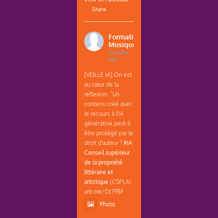
·
Share
Formations
Musique
3 weeks
ago
[VEILLE IA] On est
au cœur de la
réflexion. "Un
contenu créé avec
le recours à l'IA
générative peut-il
être protégé par le
droit d'auteur ?
#IA
Conseil supérieur
de la propriété
littéraire et
artistique
(CSPLA)
urlr.me/Dt798F
Photo