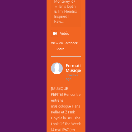
Monterey '67
🎸 Janis Joplin
& Jimi Hendrix
Inspired |
Raw...
Vidéo
View on Facebook
·
Share
Formations
Musique
3 weeks
ago
[MUSIQUE
PEPITE] Rencontre
entre le
musicologue Hans
Keller et 2 Pink
Floyd à la BBC The
Look Of The Week
14 mai 1967 (en