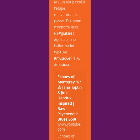
IA] On est passé à
l'étape,
réinventons le
passé. Du grand
n'importe quoi.
Re
#guitare
a
#guitare
, une
hallucination
typ
#IA
e
#musique
9;#IA.
#musique
Echoes of
Monterey '67
🎸 Janis Joplin
& Jimi
Hendrix
Inspired |
Raw
Psychedelic
Blues Soul
www.youtube.
com
Echoes of