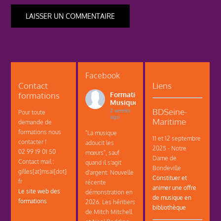
Facebook
Contact
Liens
formations
Formations
Musique
BDSeine-
2 weeks
Pour toute
ago
Maritime
demande de
formations nous
"La musique
11 et 12 septembre
contacter !
adoucit les
2025 - Notre
02 99 19 01 50
mœurs", sauf
Dame de
Contact mail :
quand il s'agit
Bondeville
gilles[at]msai[dot]
d'argent. Nouvelle
Constituer et
fr
récente
animer une offre
Le site web des
démonstration en
de musique en
formations
2026. Les héritiers
bibliothèque
de Mitch Mitchell