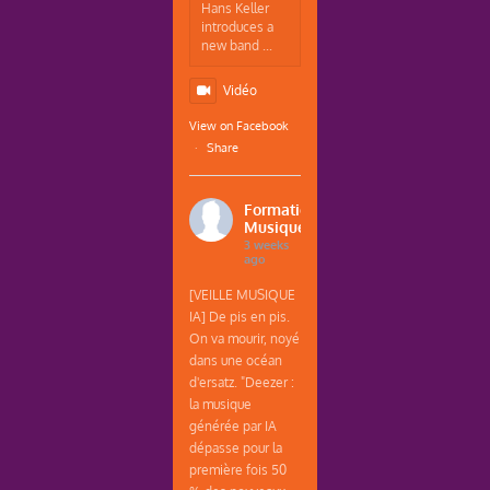
Hans Keller
introduces a
new band ...
Vidéo
View on Facebook
·
Share
Formations
Musique
3 weeks
ago
[VEILLE MUSIQUE
IA] De pis en pis.
On va mourir, noyé
dans une océan
d'ersatz. "Deezer :
la musique
générée par IA
dépasse pour la
première fois 50