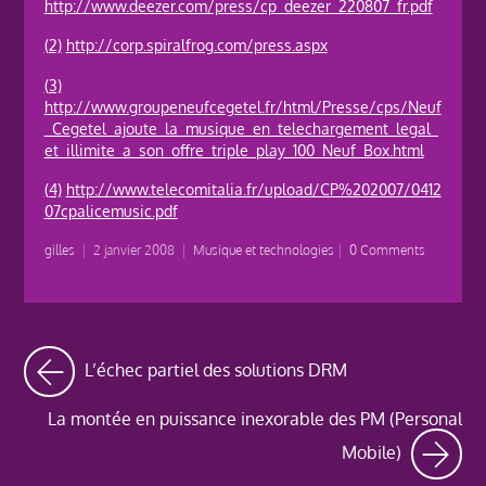
http://www.deezer.com/press/cp_deezer_220807_fr.pdf
(2)
http://corp.spiralfrog.com/press.aspx
(3)
http://www.groupeneufcegetel.fr/html/Presse/cps/Neuf
_Cegetel_ajoute_la_musique_en_telechargement_legal_
et_illimite_a_son_offre_triple_play_100_Neuf_Box.html
(4)
http://www.telecomitalia.fr/upload/CP%202007/0412
07cpalicemusic.pdf
gilles
|
2 janvier 2008
|
Musique et technologies
|
0 Comments
L’échec partiel des solutions DRM
La montée en puissance inexorable des PM (Personal
Mobile)