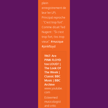
plein
enregistrement de
leur 1er LP).
Principal reproche
: "C'est trop fort".
Comme disait Ted
Nugent : "Si c'est
trop fort, t'es trop
vieux".
#musique
#pinkfloyd
1967: Are
PINK FLOYD
too LOUD? |
The Look Of
The Week |
Classic BBC
Music | BBC
Archive
www.youtube.
com
Esteemed
musicologist
and critic