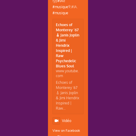
typ
#IA
e
#musique
9;#IA.
#musique
Echoes of
Monterey '67
🎸 Janis Joplin
& Jimi
Hendrix
Inspired |
Raw
Psychedelic
Blues Soul
www.youtube.
com
Echoes of
Monterey '67
🎸 Janis Joplin
& Jimi Hendrix
Inspired |
Raw...
Vidéo
View on Facebook