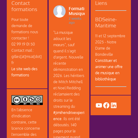
Contact
Liens
formations
Formations
Musique
BDSeine-
2 weeks
Pour toute
ago
Maritime
demande de
formations nous
"La musique
11 et 12 septembre
contacter !
adoucit les
2025 - Notre
02 99 19 01 50
mœurs", sauf
Dame de
Contact mail :
quand il s'agit
Bondeville
gilles[at]msai[dot]
d'argent. Nouvelle
Constituer et
fr
récente
animer une offre
Le site web des
démonstration en
de musique en
formations
2026. Les héritiers
bibliothèque
de Mitch Mitchell
et Noel Redding
réclamaient des
droits sur le
YouTube
Facebook
LinkedIn
streaming du
En l'absence
#jimihendrixexperi
d'indication
ence
. Ils ont été
contraire, cette
déboutés. 140
licence concerne
pages pour le
l'ensemble des
jugement quand