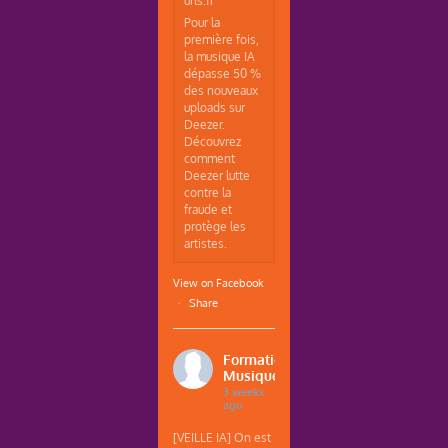
urls.fr
Pour la
première fois,
la musique IA
dépasse 50 %
des nouveaux
uploads sur
Deezer.
Découvrez
comment
Deezer lutte
contre la
fraude et
protège les
artistes.
View on Facebook
·
Share
Formations
Musique
3 weeks
ago
[VEILLE IA] On est