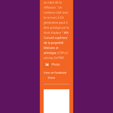
au cœur de la
réflexion. "Un
contenu créé avec
le recours à l'IA
générative peut-il
être protégé par le
droit d'auteur ?
#IA
Conseil supérieur
de la propriété
littéraire et
artistique
(CSPLA)
urlr.me/Dt798F
Photo
View on Facebook
·
Share