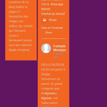
contenus de ce
même.
#musique
blog (billets et
#droits
pages) à
shorturl.at/Aemo2
l'exception des
Photo
images, les
vidéos, les soniels
View on Facebook
qui l'illustrent
·
Share
(ceux-ci
demeurent placés
sous leur mention
Formations
Musique
légale d'origine).
2 weeks
ago
[VEILLE MUSIQUE
IA] On est passé à
l'étape,
réinventons le
passé. Du grand
n'importe quoi.
Re
#guitare
a
#guitare
, une
hallucination