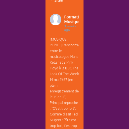
·
Share
Formations
Musique
3 weeks
ago
[MUSIQUE
PEPITE] Rencontre
entre le
musicologue Hans
Keller et 2 Pink
Floyd à la BBC The
Look Of The Week
14 mai 1967 (en
plein
enregistrement de
leur 1er LP).
Principal reproche
: "C'est trop fort".
Comme disait Ted
Nugent : "Si c'est
trop fort, t'es trop