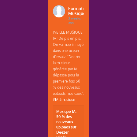
Formations
Musique
3 weeks
ago
[VEILLE MUSIQUE
IA] De pis en pis.
On va mourir, noyé
dans une océan
d'ersatz. "Deezer :
la musique
générée par IA
dépasse pour la
première fois 50
% des nouveaux
uploads musicaux".
#IA
#musique
Musique IA :
50 % des
nouveaux
uploads sur
Deezer