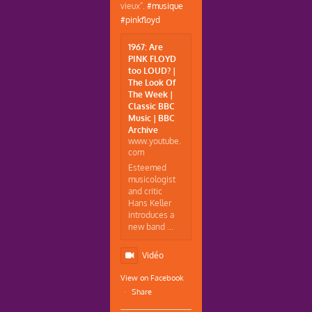
vieux".
#musique
#pinkfloyd
1967: Are
PINK FLOYD
too LOUD? |
The Look Of
The Week |
Classic BBC
Music | BBC
Archive
www.youtube.
com
Esteemed
musicologist
and critic
Hans Keller
introduces a
new band ...
Vidéo
View on Facebook
·
Share