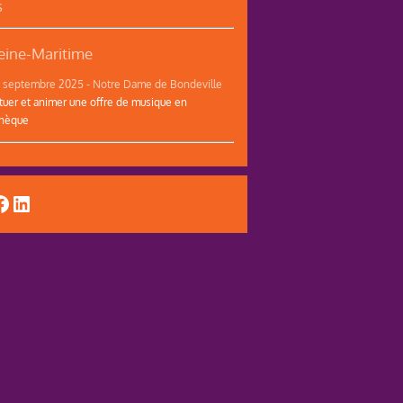
s
ine-Maritime
12 septembre 2025 - Notre Dame de Bondeville
tuer et animer une offre de musique en
thèque
uTube
acebook
LinkedIn