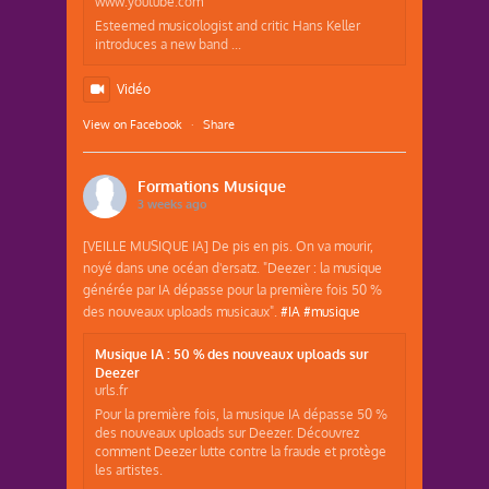
www.youtube.com
Esteemed musicologist and critic Hans Keller
introduces a new band ...
Vidéo
View on Facebook
·
Share
Formations Musique
3 weeks ago
[VEILLE MUSIQUE IA] De pis en pis. On va mourir,
noyé dans une océan d'ersatz. "Deezer : la musique
générée par IA dépasse pour la première fois 50 %
des nouveaux uploads musicaux".
#IA
#musique
Musique IA : 50 % des nouveaux uploads sur
Deezer
urls.fr
Pour la première fois, la musique IA dépasse 50 %
des nouveaux uploads sur Deezer. Découvrez
comment Deezer lutte contre la fraude et protège
les artistes.