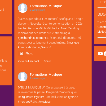
Lien
Formations Musique
r !
2 weeks ago
BDSe
"La musique adoucit les mœurs", sauf quand il s'agit
11 et 
d'argent. Nouvelle récente démonstration en 2026.
Consti
Les héritiers de Mitch Mitchell et Noel Redding
biblio
réclamaient des droits sur le streaming du
#jimihendrixexperience
. Ils ont été déboutés. 140
pages pour le jugement quand même.
#musique
#droits
shorturl.at/Aemo2
Yo
F
Photo
illets
View on Facebook
·
Share
es
 sous
Formations Musique
2 weeks ago
[VEILLE MUSIQUE IA] On est passé à l'étape,
réinventons le passé. Du grand n'importe quoi.
Re
#guitare
a
#guitare
, une hallucination typ
#IA
e
#musique
9;#IA.
#musique