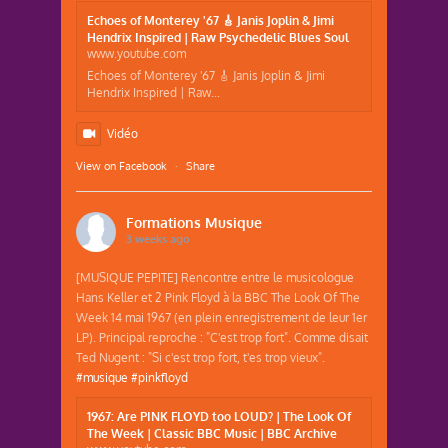
Echoes of Monterey '67 🎸 Janis Joplin & Jimi
Hendrix Inspired | Raw Psychedelic Blues Soul
www.youtube.com
Echoes of Monterey '67 🎸 Janis Joplin & Jimi
Hendrix Inspired | Raw...
Vidéo
View on Facebook
·
Share
Formations Musique
3 weeks ago
[MUSIQUE PEPITE] Rencontre entre le musicologue
Hans Keller et 2 Pink Floyd à la BBC The Look Of The
Week 14 mai 1967 (en plein enregistrement de leur 1er
LP). Principal reproche : "C'est trop fort". Comme disait
Ted Nugent : "Si c'est trop fort, t'es trop vieux".
#musique
#pinkfloyd
1967: Are PINK FLOYD too LOUD? | The Look Of
The Week | Classic BBC Music | BBC Archive