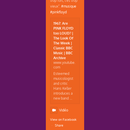
trop fort, t'es trop
vieux".
#musique
#pinkfloyd
1967: Are
PINK FLOYD
too LOUD? |
The Look Of
The Week |
Classic BBC
Music | BBC
Archive
www.youtube.
com
Esteemed
musicologist
and critic
Hans Keller
introduces a
new band ...
Vidéo
View on Facebook
·
Share