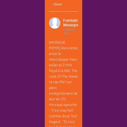
·
Share
Formations
Musique
2 weeks
ago
[MUSIQUE
PEPITE] Rencontre
entre le
musicologue Hans
Keller et 2 Pink
Floyd à la BBC The
Look Of The Week
14 mai 1967 (en
plein
enregistrement de
leur 1er LP).
Principal reproche
: "C'est trop fort".
Comme disait Ted
Nugent : "Si c'est