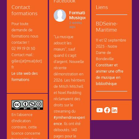
Facebook
Contact
Liens
formations
Formations
Musique
BDSeine-
2 weeks
Pour toute
ago
Maritime
demande de
formations nous
"La musique
11 et 12 septembre
contacter !
adoucit les
2025 - Notre
02 99 19 01 50
mœurs", sauf
Dame de
Contact mail :
quand il s'agit
Bondeville
gilles[at]msai[dot]
d'argent. Nouvelle
Constituer et
fr
récente
animer une offre
Le site web des
démonstration en
de musique en
formations
2026. Les héritiers
bibliothèque
de Mitch Mitchell
et Noel Redding
réclamaient des
droits sur le
YouTube
Facebook
LinkedIn
streaming du
En l'absence
#jimihendrixexperi
d'indication
ence
. Ils ont été
contraire, cette
déboutés. 140
licence concerne
pages pour le