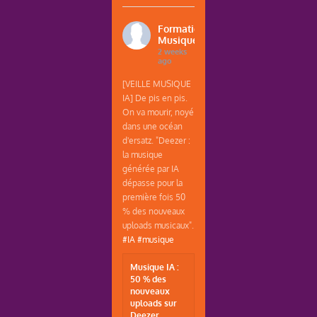
Formations
Musique
2 weeks
ago
[VEILLE MUSIQUE
IA] De pis en pis.
On va mourir, noyé
dans une océan
d'ersatz. "Deezer :
la musique
générée par IA
dépasse pour la
première fois 50
% des nouveaux
uploads musicaux".
#IA
#musique
Musique IA :
50 % des
nouveaux
uploads sur
Deezer