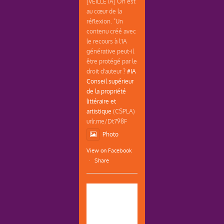
[VEILLE IA] On est
au cœur de la
réflexion. "Un
contenu créé avec
le recours à l'IA
générative peut-il
être protégé par le
droit d'auteur ?
#IA
Conseil supérieur
de la propriété
littéraire et
artistique
(CSPLA)
urlr.me/Dt798F
Photo
View on Facebook
·
Share