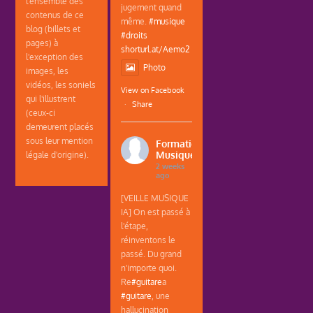
l'ensemble des
jugement quand
contenus de ce
même.
#musique
blog (billets et
#droits
pages) à
shorturl.at/Aemo2
l'exception des
Photo
images, les
vidéos, les soniels
View on Facebook
qui l'illustrent
·
Share
(ceux-ci
demeurent placés
sous leur mention
Formations
Musique
légale d'origine).
2 weeks
ago
[VEILLE MUSIQUE
IA] On est passé à
l'étape,
réinventons le
passé. Du grand
n'importe quoi.
Re
#guitare
a
#guitare
, une
hallucination