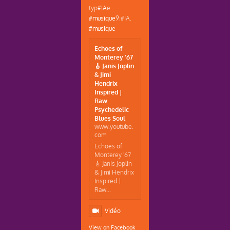
typ
#IA
e
#musique
9;#IA.
#musique
Echoes of
Monterey '67
🎸 Janis Joplin
& Jimi
Hendrix
Inspired |
Raw
Psychedelic
Blues Soul
www.youtube.
com
Echoes of
Monterey '67
🎸 Janis Joplin
& Jimi Hendrix
Inspired |
Raw...
Vidéo
View on Facebook